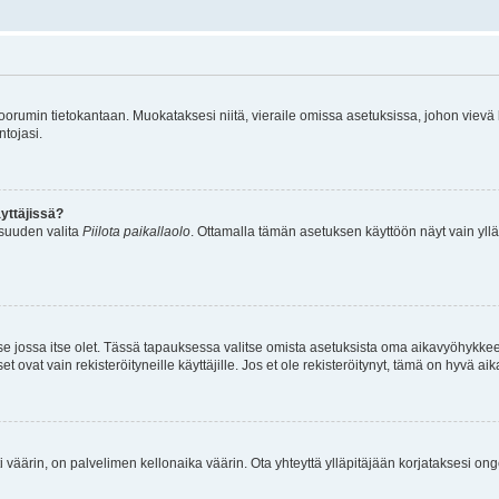
n foorumin tietokantaan. Muokataksesi niitä, vieraile omissa asetuksissa, johon vievä
ntojasi.
yttäjissä?
isuuden valita
Piilota paikallaolo
. Ottamalla tämän asetuksen käyttöön näyt vain ylläpit
 se jossa itse olet. Tässä tapauksessa valitse omista asetuksista oma aikavyöhykke
vat vain rekisteröityneille käyttäjille. Jos et ole rekisteröitynyt, tämä on hyvä aik
i väärin, on palvelimen kellonaika väärin. Ota yhteyttä ylläpitäjään korjataksesi on