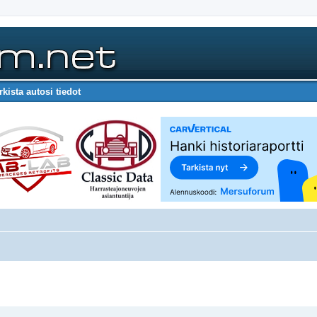
rkista autosi tiedot