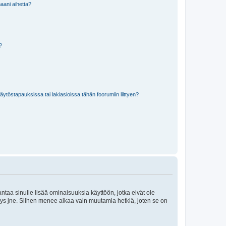
aani aihetta?
a?
töstapauksissa tai lakiasioissa tähän foorumiin liittyen?
 antaa sinulle lisää ominaisuuksia käyttöön, jotka eivät ole
enyys jne. Siihen menee aikaa vain muutamia hetkiä, joten se on