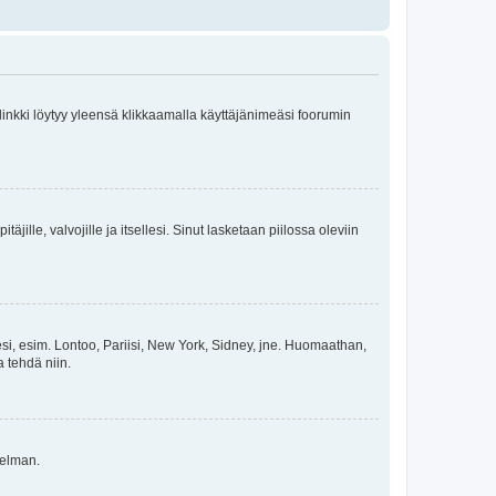
 linkki löytyy yleensä klikkaamalla käyttäjänimeäsi foorumin
äjille, valvojille ja itsellesi. Sinut lasketaan piilossa oleviin
esi, esim. Lontoo, Pariisi, New York, Sidney, jne. Huomaathan,
a tehdä niin.
gelman.