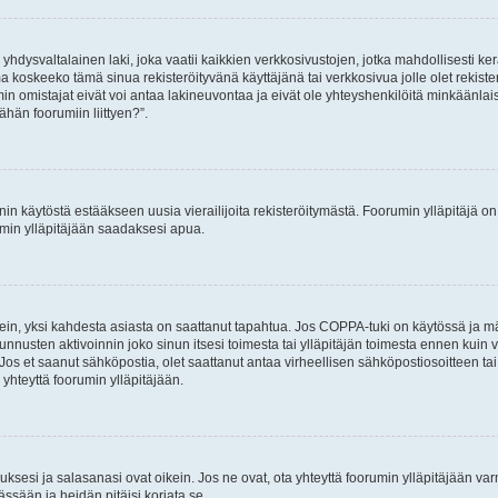
hdysvaltalainen laki, joka vaatii kaikkien verkkosivustojen, jotka mahdollisesti kerää
a koskeeko tämä sinua rekisteröityvänä käyttäjänä tai verkkosivua jolle olet rekis
 omistajat eivät voi antaa lakineuvontaa ja eivät ole yhteyshenkilöitä minkäänla
ähän foorumiin liittyen?”.
nin käytöstä estääkseen uusia vierailijoita rekisteröitymästä. Foorumin ylläpitäjä on v
umin ylläpitäjään saadaksesi apua.
ein, yksi kahdesta asiasta on saattanut tapahtua. Jos COPPA-tuki on käytössä ja määri
nnusten aktivoinnin joko sinun itsesi toimesta tai ylläpitäjän toimesta ennen kuin vo
. Jos et saanut sähköpostia, olet saattanut antaa virheellisen sähköpostiosoitteen t
 yhteyttä foorumin ylläpitäjään.
sesi ja salasanasi ovat oikein. Jos ne ovat, ota yhteyttä foorumin ylläpitäjään varmi
ssään ja heidän pitäisi korjata se.