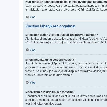
Kun klikkaan sähköpostilinkkiä, minua pyydetään kirjautum
Vain rekisteröityneet käyttäjät voivat lähettää sähköpostia muil
tunnistautumattomat käyttäjät eivät voisi väärinkäyttää sähköpo
Ylös
Viestien lähetyksen ongelmat
Miten luon uuden viestiketjun tai lähetän vastauksen?
Aloittaaksesi uuden viestiketjun alueella, klikkaa "Uusi Aihe". Va
nähtävillä alueen ja viestiketjun alalaidassa. Esimerkiksi: Voit kir
Ylös
Miten muokkaan tai poistan viestejä?
Jos et ole foorumin ylläpitäjä tai valvoja, voit muokata vain om
jälkeen. Jos joku on jo vastannut viestiin, löydät viestiketjuu
viestiin. Se ei näy, jos valvoja tai ylläpitäjä muokkaa viestiä,
viestejä, jos niihin on joku vastannut.
Ylös
Miten liitän allekirjoituksen viestiini?
Lisätäksesi allekirjoituksen viestiisi, sinun täytyy ensin luoda s
allekirjoituksen automaattisesti aina kaikkiin viesteihisi tekemäl
viestinkirjoituslomakkeessa.