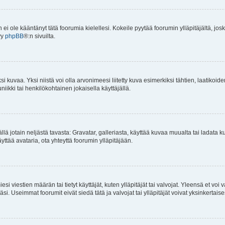
an ei ole kääntänyt tätä foorumia kielellesi. Kokeile pyytää foorumin ylläpitäjältä, jos
yy
phpBB
®:n sivuilta.
 kuvaa. Yksi niistä voi olla arvonimeesi liitetty kuva esimerkiksi tähtien, laatikoid
iikki tai henkilökohtainen jokaisella käyttäjällä.
mällä jotain neljästä tavasta: Gravatar, galleriasta, käyttää kuvaa muualta tai ladata
äyttää avataria, ota yhteyttä foorumin ylläpitäjään.
iesi viestien määrän tai tietyt käyttäjät, kuten ylläpitäjät tai valvojat. Yleensä et vo
i. Useimmat foorumit eivät siedä tätä ja valvojat tai ylläpitäjät voivat yksinkertaise