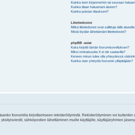
Kuinka teen kirjanmerkin tai seuraan haluam
Kuinka tilaan haluamani alueen?
Kuinka poistan tilaukseni?
Liitetiedostot
Mitkä liitetiedostot ovat sallittuja tällä alueell
Mistä löydän lähettämäni liitetiedostot?
phpBB -asiat
Kuka kirjoitti tämän foorumisovelluksen?
Miksi ominaisuutta X ei ole saatavilla?
Keneen minun tulee olla yhteydessä väärinkäy
Kuinka otan yhteyttä foorumin ylläpitäjään?
vitaanko foorumilla kirjoittamiseen rekisteröitymistä. Rekisteröityminen voi kuitenkin
 yksityisviestit, sähköpostien lähettäminen muille käyttäjille, käyttäjäryhmien jäs