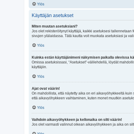
Ylös
Käyttäjän asetukset
Miten muutan asetuksiani?
Jos olet rekisteröitynyt käyttäjä, kaikki asetuksesi tallennetaa
sivujen ylälaidassa. Tätä kautta voit muokata asetuksiasi ja vali
Ylös
Kuinka estän käyttäjänimeni näkymisen paikalla olevissa kä
Omissa asetuksissasi, “Asetukset”-välilehdellä, löydät mahdoll
käyttäjiin.
Ylös
Ajat ovat väärin!
On mahdollista, että näytetty aika on eri aikavyöhykkeeltä kuin
että aikavyöhykkeen vaihtaminen, kuten monet muutkin asetukset o
Ylös
Vaihdoin aikavyöhykkeen ja kellonaika on silti väärin!
Jos olet varmasti valinnut oikean aikavyöhykkeen ja aika on silt