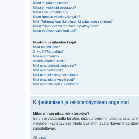
Miksi en pääse alueelle?
Miksi en voi liittää tiedostoja?
Miksi sain varoituksen?
Miten ilmoitan viestin valvojalle?
Mitä “Tallenna”-painike viestin kirjoittamisessa tekee?
Miksi minun viestini tarvitsee hyväksynnän?
Miten tönäisen viestiketjuani?
Muotoilu ja aiheiden tyypit
Mikä on BBCode?
Onko HTML sallittu?
Mitä ovat hymiöt?
Voinko lähettää kuvia?
Mitä ovat globaalit tiedotteet?
Mitä ovat tiedotteet?
Mitä ovat kiinnitetyt viestiketjut
Mitä ovat lukitut viestiketjut?
Mitä ovat aiheiden kuvakkeet?
Kirjautumisen ja rekisteröitymisen ongelmat
Miksi minun pitää rekisteröityä?
Sinun ei välttämättä tarvitse, riippuu foorumin ylläpitäjästä, tar
vieraiden käytettävissä. Näitä ovat mm. avatar-kuvan määrittely,
suositeltavaa.
Ylös