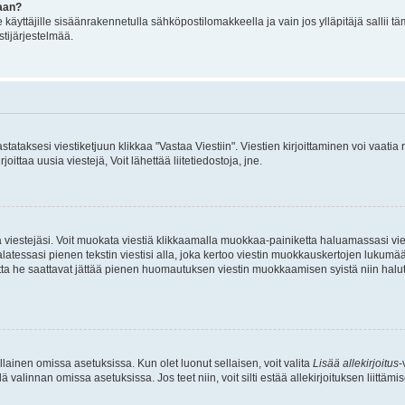
aan?
le käyttäjille sisäänrakennetulla sähköpostilomakkeella ja vain jos ylläpitäjä sallii
stijärjestelmää.
stataksesi viestiketjuun klikkaa "Vastaa Viestiin". Viestien kirjoittaminen voi vaatia
joittaa uusia viestejä, Voit lähettää liitetiedostoja, jne.
ia viestejäsi. Voit muokata viestiä klikkaamalla muokkaa-painiketta haluamassasi vies
n palatessasi pienen tekstin viestisi alla, joka kertoo viestin muokkauskertojen luk
 mutta he saattavat jättää pienen huomautuksen viestin muokkaamisen syistä niin halu
ellainen omissa asetuksissa. Kun olet luonut sellaisen, voit valita
Lisää allekirjoitus
-
lä valinnan omissa asetuksissa. Jos teet niin, voit silti estää allekirjoituksen liittäm