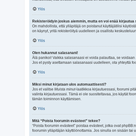
Ylös
Rekisteröidyin joskus aiemmin, mutta en voi enää kirjautua 
On mahdollista, että ylläpitäjä on poistanut käyttäjätilisi käytö
on käynyt, yritä rekisteröityä uudelleen ja osallistu keskusteluu
Ylös
Olen hukannut salasanani!
Älä panikoi! Vaikka salasanaasi ei voida palauttaa, se voidaan 
Jos et pysty asettamaan salasanaasi uudelleen, ota yhteyttä foo
Ylös
Miksi minut kirjataan ulos automaattisesti?
Jos et valitse
Muista minut
-laatikkoa kirjautuessasi, foorumi pi
valinta kirjautuessasi. Tämä ei ole suositeltavaa, jos käytät foo
tämän toiminnon käyttämisen.
Ylös
Mitä “Poista foorumin evästeet” tekee?
“Poista foorumin evästeet” poistaa evästeet, jotka ovat phpBB:n 
foorumin ylläpitäjän käyttöönottamia. Jos sinulla on sisään ta