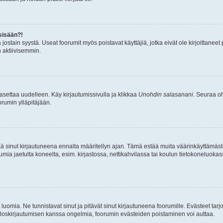
sisään?!
stä jostain syystä. Useat foorumit myös poistavat käyttäjiä, jotka eivät ole kirjoitta
n aktiivisemmin.
asettaa uudelleen. Käy kirjautumissivulla ja klikkaa
Unohdin salasanani
. Seuraa oh
rumin ylläpitäjään.
tää sinut kirjautuneena ennalta määritellyn ajan. Tämä estää muita väärinkäyttämäs
rumia jaetulta koneelta, esim. kirjastossa, nettikahvilassa tai koulun tietokoneluokas
luomia. Ne tunnistavat sinut ja pitävät sinut kirjautuneena foorumille. Evästeet tarj
i uloskirjautumisen kanssa ongelmia, foorumin evästeiden poistaminen voi auttaa.