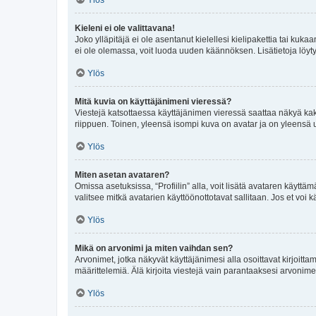
Ylös
Kieleni ei ole valittavana!
Joko ylläpitäjä ei ole asentanut kielellesi kielipakettia tai kuka
ei ole olemassa, voit luoda uuden käännöksen. Lisätietoja löyt
Ylös
Mitä kuvia on käyttäjänimeni vieressä?
Viestejä katsottaessa käyttäjänimen vieressä saattaa näkyä kaksi
riippuen. Toinen, yleensä isompi kuva on avatar ja on yleensä un
Ylös
Miten asetan avataren?
Omissa asetuksissa, “Profiilin” alla, voit lisätä avataren käyttä
valitsee mitkä avatarien käyttöönottotavat sallitaan. Jos et voi k
Ylös
Mikä on arvonimi ja miten vaihdan sen?
Arvonimet, jotka näkyvät käyttäjänimesi alla osoittavat kirjoittam
määrittelemiä. Älä kirjoita viestejä vain parantaaksesi arvonimeäs
Ylös