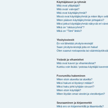
Käyttäjätasot ja ryhmät
Mitä ovat ylläpitäjät?
Mitä ovatr valvojat?
Mitä ovat käyttäjäryhmät?
Missä ovat käyttäjäryhmät ja miten liityn sel
Miten pääsen käyttäjäryhmän johtajaksi?
Miksi jotkut käyttäjäryhmät näkyvät eri värei
Mikä on “oletusryhmä”?
Mikä on “Tiimi” linkki?
Yksityisviestit
En voi lähettää yksityisviestejä!
Saan yksityisviestejä joita en halua!
Olen saanut roskapostia tai väärinkäytöksiä s
Ystävät ja vihamiehet
Mitä ovat kaveri ja vihamieslistat?
Kuinka voin lisätä / poistaa käyttäjiä kaverei
Foorumilta hakeminen
Miten etsin alueelta tai alueilta?
Miksi hakuni ei löytänyt mitään?
Miksi haku johti tyhjään sivuun!?
Miten etsin käyttäjiä?
Miten löydän omat viestini ja viestiketjuni?
Seuraaminen ja kirjanmerkit
Mikä ero on kirjanmerkillä ja tilaamisella?