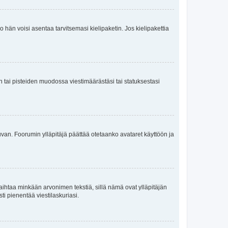
ko hän voisi asentaa tarvitsemasi kielipaketin. Jos kielipakettia
en tai pisteiden muodossa viestimäärästäsi tai statuksestasi
 kuvan. Foorumin ylläpitäjä päättää otetaanko avataret käyttöön ja
i vaihtaa minkään arvonimen tekstiä, sillä nämä ovat ylläpitäjän
sti pienentää viestilaskuriasi.