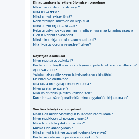
Kirjautumisen ja rekisteröitymisen ongelmat
Miksi minun pitää rekisteröityä?
Mikä on COPPA?
Miksi en voi rekisteröityä?
Rekisteröidyin, mutta en voi kirjautua!
Miksi en voi kirjautua sisään?
Rekisteröidyin joskus aiemmin, mutta en voi enää kirjautua sisään?!
Olen hukannut salasanani!
Miksi minut kirjataan ulos automaattisesti?
Mitä “Poista foorumin evästeet” tekee?
Käyttäjän asetukset
Miten muutan asetuksiani?
Kuinka estän käyttäjänimeni näkymisen paikalla olevissa käyttäjissä?
Ajat ovat väärin!
Vaihdoin aikavyöhykkeen ja kellonaika on silti väärin!
Kieleni ei ole valittavana!
Mitä kuvia on käyttäjänimeni vieressä?
Miten asetan avataren?
Mikä on arvonimi ja miten vaihdan sen?
Kun klikkaan sähköpostilinkkiä, minua pyydetään kirjautumaan?
Viestien lähetyksen ongelmat
Miten luon uuden viestiketjun tai lähetän vastauksen?
Miten muokkaan tai poistan viestejä?
Miten liitän allekirjoituksen viestiini?
Kuinka luon äänestyksen?
Miksi en voi lisätä vastausvaihtoehtoja kyselyyn?
Kuinka muokkaan tai poistan äänestyksen?