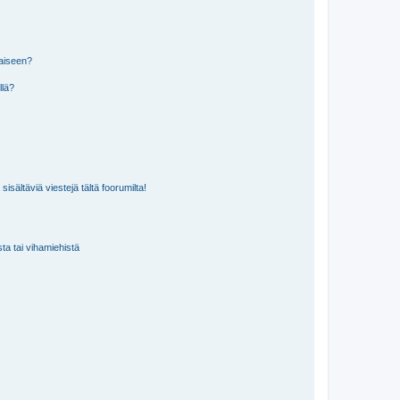
laiseen?
llä?
isältäviä viestejä tältä foorumilta!
sta tai vihamiehistä