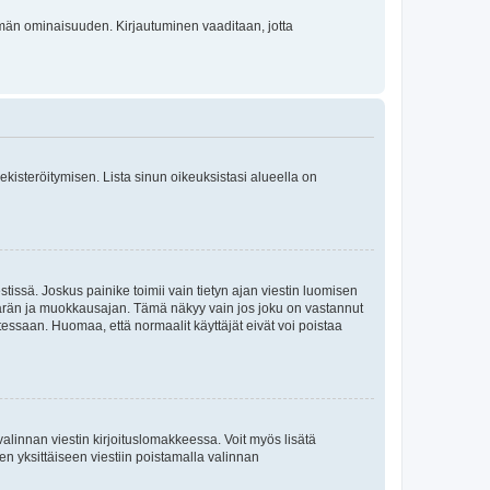
 tämän ominaisuuden. Kirjautuminen vaaditaan, jotta
 rekisteröitymisen. Lista sinun oikeuksistasi alueella on
tissä. Joskus painike toimii vain tietyn ajan viestin luomisen
umäärän ja muokkausajan. Tämä näkyy vain jos joku on vastannut
tessaan. Huomaa, että normaalit käyttäjät eivät voi poistaa
valinnan viestin kirjoituslomakkeessa. Voit myös lisätä
isen yksittäiseen viestiin poistamalla valinnan