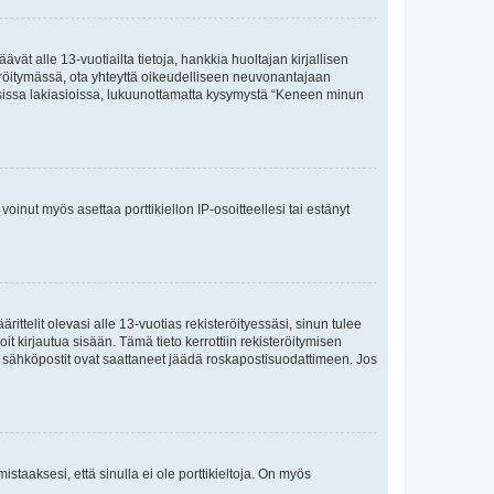
vät alle 13-vuotiailta tietoja, hankkia huoltajan kirjallisen
teröitymässä, ota yhteyttä oikeudelliseen neuvonantajaan
isissa lakiasioissa, lukuunottamatta kysymystä “Keneen minun
oinut myös asettaa porttikiellon IP-osoitteellesi tai estänyt
ttelit olevasi alle 13-vuotias rekisteröityessäsi, sinun tulee
it kirjautua sisään. Tämä tieto kerrottiin rekisteröitymisen
ai sähköpostit ovat saattaneet jäädä roskapostisuodattimeen. Jos
staaksesi, että sinulla ei ole porttikieltoja. On myös