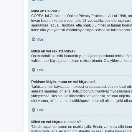
Mikä on COPPA?
COPPA, tai Children’s Online Privacy Protection Act of 1998, on y
luvan tietojen keräämiseen alle 13-vuotiaalta. Jos olet epävarm
saadaksesi apua. Huomaa, että phpBB Limited ja tämän foorumin
tulee olla yhteydessä väärinkäytöstapauksissa tai lakiasioissa t
Ylös
Miksi en voi rekisteröityä?
On mahdollista, että foorumin ylläpitäjä on poistanut rekisteröin
valitsemasi käyttäjätunnuksen rekisteröinnin. Ota yhteyttä foor
Ylös
Rekisteröidyin, mutta en voi kirjautua!
Tarkista ensin käyttäjätunnuksesi ja salasanasi. Jos ne ovat oik
seurata saamiasi ohjeita. Jotkut foorumit vaativat myös uusien tu
yhteydessä. Jos sinulle lähetettiin sähköpostia, seuraa ohjeita
olet varma, että antamasi sähköpostiosoite oli oikein, yritä ottaa
Ylös
Miksi en voi kirjautua sisään?
Tämän tapahtumiseen on useita syitä. Ensin, varmista että tunnuk
mahdollista, että sivuston omistajalla on asetusvirhe heidän pää