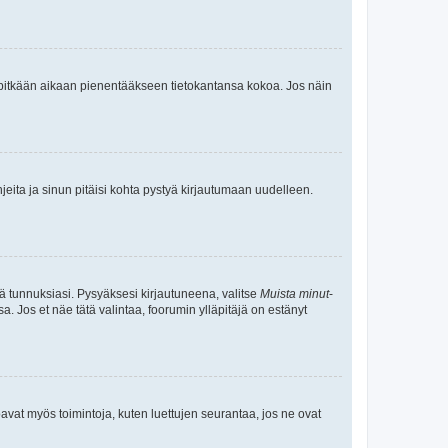
neet pitkään aikaan pienentääkseen tietokantansa kokoa. Jos näin
jeita ja sinun pitäisi kohta pystyä kirjautumaan uudelleen.
tä tunnuksiasi. Pysyäksesi kirjautuneena, valitse
Muista minut
-
sa. Jos et näe tätä valintaa, foorumin ylläpitäjä on estänyt
oavat myös toimintoja, kuten luettujen seurantaa, jos ne ovat