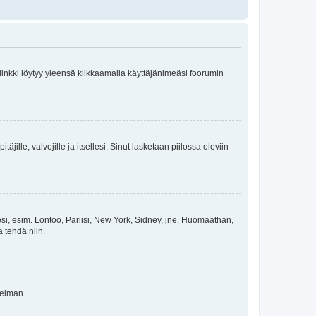
 linkki löytyy yleensä klikkaamalla käyttäjänimeäsi foorumin
äjille, valvojille ja itsellesi. Sinut lasketaan piilossa oleviin
esi, esim. Lontoo, Pariisi, New York, Sidney, jne. Huomaathan,
a tehdä niin.
gelman.