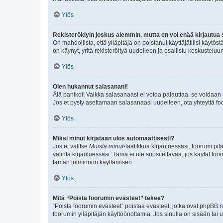
Ylös
Rekisteröidyin joskus aiemmin, mutta en voi enää kirjautua 
On mahdollista, että ylläpitäjä on poistanut käyttäjätilisi käytö
on käynyt, yritä rekisteröityä uudelleen ja osallistu keskusteluu
Ylös
Olen hukannut salasanani!
Älä panikoi! Vaikka salasanaasi ei voida palauttaa, se voidaan 
Jos et pysty asettamaan salasanaasi uudelleen, ota yhteyttä foo
Ylös
Miksi minut kirjataan ulos automaattisesti?
Jos et valitse
Muista minut
-laatikkoa kirjautuessasi, foorumi pi
valinta kirjautuessasi. Tämä ei ole suositeltavaa, jos käytät foo
tämän toiminnon käyttämisen.
Ylös
Mitä “Poista foorumin evästeet” tekee?
“Poista foorumin evästeet” poistaa evästeet, jotka ovat phpBB:n 
foorumin ylläpitäjän käyttöönottamia. Jos sinulla on sisään ta