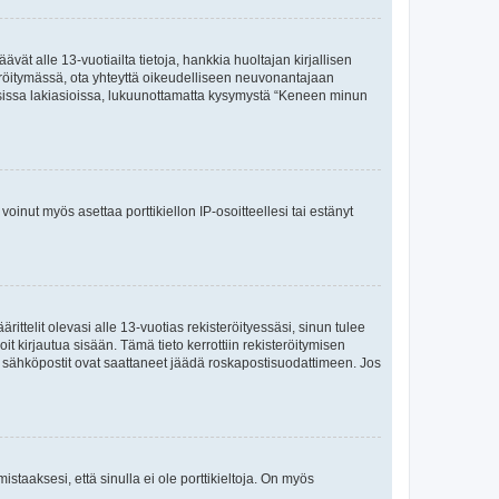
vät alle 13-vuotiailta tietoja, hankkia huoltajan kirjallisen
teröitymässä, ota yhteyttä oikeudelliseen neuvonantajaan
isissa lakiasioissa, lukuunottamatta kysymystä “Keneen minun
oinut myös asettaa porttikiellon IP-osoitteellesi tai estänyt
ttelit olevasi alle 13-vuotias rekisteröityessäsi, sinun tulee
it kirjautua sisään. Tämä tieto kerrottiin rekisteröitymisen
ai sähköpostit ovat saattaneet jäädä roskapostisuodattimeen. Jos
staaksesi, että sinulla ei ole porttikieltoja. On myös