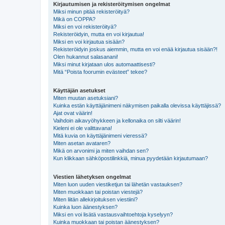
Kirjautumisen ja rekisteröitymisen ongelmat
Miksi minun pitää rekisteröityä?
Mikä on COPPA?
Miksi en voi rekisteröityä?
Rekisteröidyin, mutta en voi kirjautua!
Miksi en voi kirjautua sisään?
Rekisteröidyin joskus aiemmin, mutta en voi enää kirjautua sisään?!
Olen hukannut salasanani!
Miksi minut kirjataan ulos automaattisesti?
Mitä “Poista foorumin evästeet” tekee?
Käyttäjän asetukset
Miten muutan asetuksiani?
Kuinka estän käyttäjänimeni näkymisen paikalla olevissa käyttäjissä?
Ajat ovat väärin!
Vaihdoin aikavyöhykkeen ja kellonaika on silti väärin!
Kieleni ei ole valittavana!
Mitä kuvia on käyttäjänimeni vieressä?
Miten asetan avataren?
Mikä on arvonimi ja miten vaihdan sen?
Kun klikkaan sähköpostilinkkiä, minua pyydetään kirjautumaan?
Viestien lähetyksen ongelmat
Miten luon uuden viestiketjun tai lähetän vastauksen?
Miten muokkaan tai poistan viestejä?
Miten liitän allekirjoituksen viestiini?
Kuinka luon äänestyksen?
Miksi en voi lisätä vastausvaihtoehtoja kyselyyn?
Kuinka muokkaan tai poistan äänestyksen?