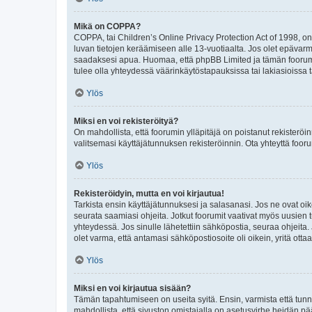
Mikä on COPPA?
COPPA, tai Children’s Online Privacy Protection Act of 1998, on y
luvan tietojen keräämiseen alle 13-vuotiaalta. Jos olet epävarm
saadaksesi apua. Huomaa, että phpBB Limited ja tämän foorumin
tulee olla yhteydessä väärinkäytöstapauksissa tai lakiasioissa t
Ylös
Miksi en voi rekisteröityä?
On mahdollista, että foorumin ylläpitäjä on poistanut rekisteröin
valitsemasi käyttäjätunnuksen rekisteröinnin. Ota yhteyttä foor
Ylös
Rekisteröidyin, mutta en voi kirjautua!
Tarkista ensin käyttäjätunnuksesi ja salasanasi. Jos ne ovat oik
seurata saamiasi ohjeita. Jotkut foorumit vaativat myös uusien tu
yhteydessä. Jos sinulle lähetettiin sähköpostia, seuraa ohjeita
olet varma, että antamasi sähköpostiosoite oli oikein, yritä ottaa
Ylös
Miksi en voi kirjautua sisään?
Tämän tapahtumiseen on useita syitä. Ensin, varmista että tunnuk
mahdollista, että sivuston omistajalla on asetusvirhe heidän pää