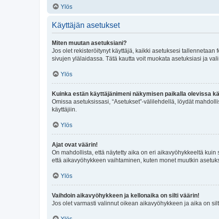
Ylös
Käyttäjän asetukset
Miten muutan asetuksiani?
Jos olet rekisteröitynyt käyttäjä, kaikki asetuksesi tallennetaa
sivujen ylälaidassa. Tätä kautta voit muokata asetuksiasi ja vali
Ylös
Kuinka estän käyttäjänimeni näkymisen paikalla olevissa kä
Omissa asetuksissasi, “Asetukset”-välilehdellä, löydät mahdoll
käyttäjiin.
Ylös
Ajat ovat väärin!
On mahdollista, että näytetty aika on eri aikavyöhykkeeltä kuin
että aikavyöhykkeen vaihtaminen, kuten monet muutkin asetukset o
Ylös
Vaihdoin aikavyöhykkeen ja kellonaika on silti väärin!
Jos olet varmasti valinnut oikean aikavyöhykkeen ja aika on silt