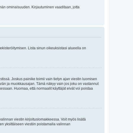
 tämän ominaisuuden. Kirjautuminen vaaditaan, jotta
 rekisteröitymisen. Lista sinun oikeuksistasi alueella on
tissä. Joskus painike toimii vain tietyn ajan viestin luomisen
umäärän ja muokkausajan. Tämä näkyy vain jos joku on vastannut
tessaan. Huomaa, että normaalit käyttäjät eivät voi poistaa
valinnan viestin kirjoituslomakkeessa. Voit myös lisätä
isen yksittäiseen viestiin poistamalla valinnan