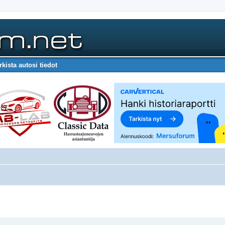
rkista autosi tiedot