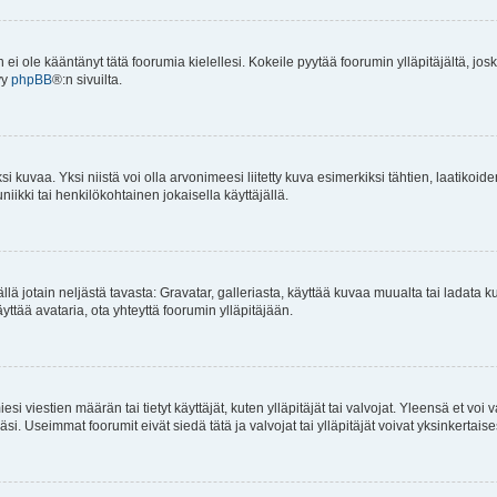
an ei ole kääntänyt tätä foorumia kielellesi. Kokeile pyytää foorumin ylläpitäjältä, jos
yy
phpBB
®:n sivuilta.
 kuvaa. Yksi niistä voi olla arvonimeesi liitetty kuva esimerkiksi tähtien, laatikoid
iikki tai henkilökohtainen jokaisella käyttäjällä.
mällä jotain neljästä tavasta: Gravatar, galleriasta, käyttää kuvaa muualta tai ladata
äyttää avataria, ota yhteyttä foorumin ylläpitäjään.
iesi viestien määrän tai tietyt käyttäjät, kuten ylläpitäjät tai valvojat. Yleensä et vo
i. Useimmat foorumit eivät siedä tätä ja valvojat tai ylläpitäjät voivat yksinkertaise