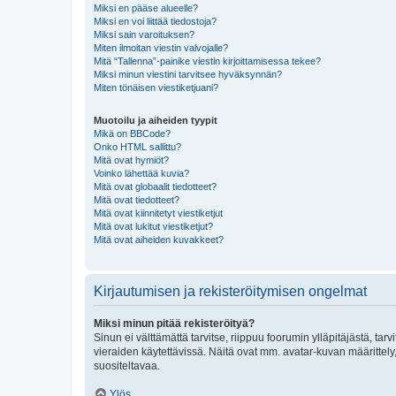
Miksi en pääse alueelle?
Miksi en voi liittää tiedostoja?
Miksi sain varoituksen?
Miten ilmoitan viestin valvojalle?
Mitä “Tallenna”-painike viestin kirjoittamisessa tekee?
Miksi minun viestini tarvitsee hyväksynnän?
Miten tönäisen viestiketjuani?
Muotoilu ja aiheiden tyypit
Mikä on BBCode?
Onko HTML sallittu?
Mitä ovat hymiöt?
Voinko lähettää kuvia?
Mitä ovat globaalit tiedotteet?
Mitä ovat tiedotteet?
Mitä ovat kiinnitetyt viestiketjut
Mitä ovat lukitut viestiketjut?
Mitä ovat aiheiden kuvakkeet?
Kirjautumisen ja rekisteröitymisen ongelmat
Miksi minun pitää rekisteröityä?
Sinun ei välttämättä tarvitse, riippuu foorumin ylläpitäjästä, tar
vieraiden käytettävissä. Näitä ovat mm. avatar-kuvan määrittely,
suositeltavaa.
Ylös