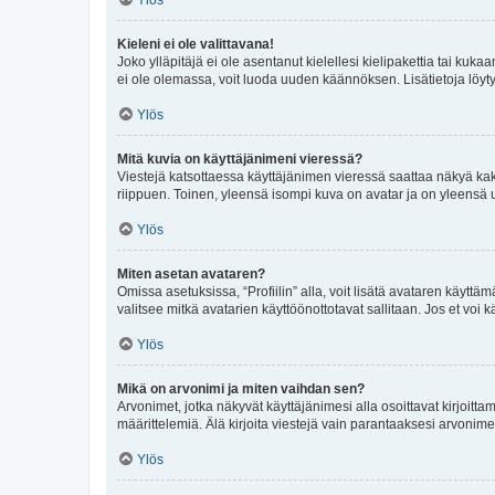
Ylös
Kieleni ei ole valittavana!
Joko ylläpitäjä ei ole asentanut kielellesi kielipakettia tai kuka
ei ole olemassa, voit luoda uuden käännöksen. Lisätietoja löyt
Ylös
Mitä kuvia on käyttäjänimeni vieressä?
Viestejä katsottaessa käyttäjänimen vieressä saattaa näkyä kaksi
riippuen. Toinen, yleensä isompi kuva on avatar ja on yleensä un
Ylös
Miten asetan avataren?
Omissa asetuksissa, “Profiilin” alla, voit lisätä avataren käyttä
valitsee mitkä avatarien käyttöönottotavat sallitaan. Jos et voi k
Ylös
Mikä on arvonimi ja miten vaihdan sen?
Arvonimet, jotka näkyvät käyttäjänimesi alla osoittavat kirjoittam
määrittelemiä. Älä kirjoita viestejä vain parantaaksesi arvonimeäs
Ylös