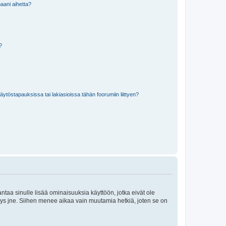
aani aihetta?
a?
töstapauksissa tai lakiasioissa tähän foorumiin liittyen?
 antaa sinulle lisää ominaisuuksia käyttöön, jotka eivät ole
enyys jne. Siihen menee aikaa vain muutamia hetkiä, joten se on