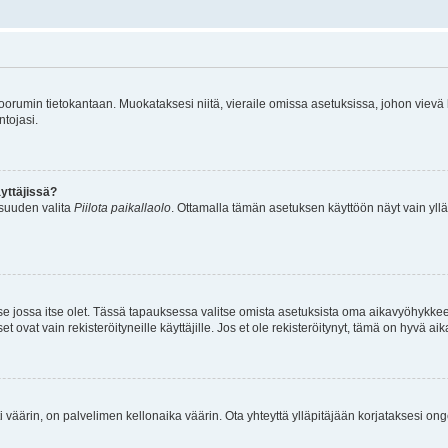
n foorumin tietokantaan. Muokataksesi niitä, vieraile omissa asetuksissa, johon vievä
ntojasi.
yttäjissä?
isuuden valita
Piilota paikallaolo
. Ottamalla tämän asetuksen käyttöön näyt vain ylläpit
 se jossa itse olet. Tässä tapauksessa valitse omista asetuksista oma aikavyöhykke
vat vain rekisteröityneille käyttäjille. Jos et ole rekisteröitynyt, tämä on hyvä aik
i väärin, on palvelimen kellonaika väärin. Ota yhteyttä ylläpitäjään korjataksesi on