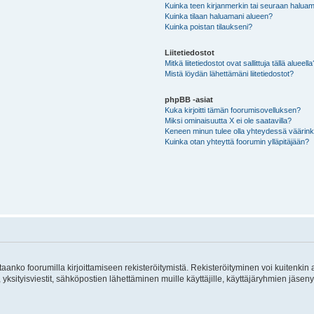
Kuinka teen kirjanmerkin tai seuraan haluam
Kuinka tilaan haluamani alueen?
Kuinka poistan tilaukseni?
Liitetiedostot
Mitkä liitetiedostot ovat sallittuja tällä alueell
Mistä löydän lähettämäni liitetiedostot?
phpBB -asiat
Kuka kirjoitti tämän foorumisovelluksen?
Miksi ominaisuutta X ei ole saatavilla?
Keneen minun tulee olla yhteydessä väärinkäy
Kuinka otan yhteyttä foorumin ylläpitäjään?
vitaanko foorumilla kirjoittamiseen rekisteröitymistä. Rekisteröityminen voi kuitenkin
 yksityisviestit, sähköpostien lähettäminen muille käyttäjille, käyttäjäryhmien jäs