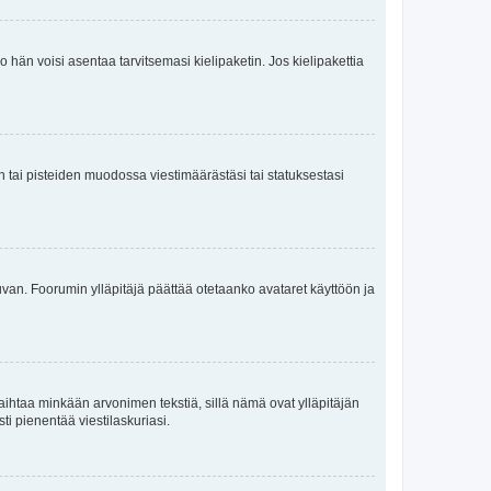
ko hän voisi asentaa tarvitsemasi kielipaketin. Jos kielipakettia
en tai pisteiden muodossa viestimäärästäsi tai statuksestasi
 kuvan. Foorumin ylläpitäjä päättää otetaanko avataret käyttöön ja
i vaihtaa minkään arvonimen tekstiä, sillä nämä ovat ylläpitäjän
sti pienentää viestilaskuriasi.