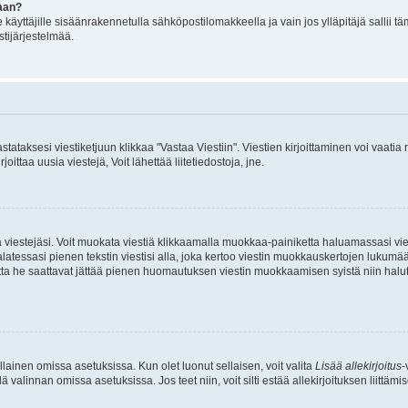
aan?
le käyttäjille sisäänrakennetulla sähköpostilomakkeella ja vain jos ylläpitäjä sallii
stijärjestelmää.
stataksesi viestiketjuun klikkaa "Vastaa Viestiin". Viestien kirjoittaminen voi vaatia
joittaa uusia viestejä, Voit lähettää liitetiedostoja, jne.
ia viestejäsi. Voit muokata viestiä klikkaamalla muokkaa-painiketta haluamassasi vies
n palatessasi pienen tekstin viestisi alla, joka kertoo viestin muokkauskertojen luk
 mutta he saattavat jättää pienen huomautuksen viestin muokkaamisen syistä niin halu
ellainen omissa asetuksissa. Kun olet luonut sellaisen, voit valita
Lisää allekirjoitus
-
lä valinnan omissa asetuksissa. Jos teet niin, voit silti estää allekirjoituksen liittäm