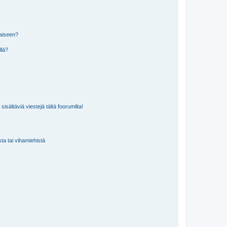
laiseen?
llä?
isältäviä viestejä tältä foorumilta!
sta tai vihamiehistä