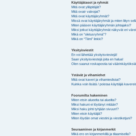
Käyttäjätasot ja ryhmät
Mitä ovat ylläpitäjät?
Mitä ovatr valvojat?
Mitä ovat käyttäjäryhmät?
Missä ovat käyttäjäryhmät ja miten liityn sel
Miten pääsen käyttäjäryhmän johtajaksi?
Miksi jotkut käyttäjäryhmät näkyvät eri värei
Mikä on “oletusryhmä”?
Mikä on “Tiimi” linkki?
Yksityisviestit
En voi lähettää yksityisviestejä!
Saan yksityisviestejä joita en halua!
Olen saanut roskapostia tai väärinkäytöksiä s
Ystävät ja vihamiehet
Mitä ovat kaveri ja vihamieslistat?
Kuinka voin lisätä / poistaa käyttäjiä kaverei
Foorumilta hakeminen
Miten etsin alueelta tai alueilta?
Miksi hakuni ei löytänyt mitään?
Miksi haku johti tyhjään sivuun!?
Miten etsin käyttäjiä?
Miten löydän omat viestini ja viestiketjuni?
Seuraaminen ja kirjanmerkit
Mikä ero on kirjanmerkillä ja tilaamisella?