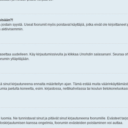
sisään?!
stä jostain syystä. Useat foorumit myös poistavat käyttäjiä, jotka eivät ole kirjoitta
n aktiivisemmin.
asettaa uudelleen. Käy kirjautumissivulla ja klikkaa
Unohdin salasanani
. Seuraa oh
rumin ylläpitäjään.
tää sinut kirjautuneena ennalta määritellyn ajan. Tämä estää muita väärinkäyttämäs
rumia jaetulta koneelta, esim. kirjastossa, nettikahvilassa tai koulun tietokoneluokas
luomia. Ne tunnistavat sinut ja pitävät sinut kirjautuneena foorumille. Evästeet tarj
i uloskirjautumisen kanssa ongelmia, foorumin evästeiden poistaminen voi auttaa.