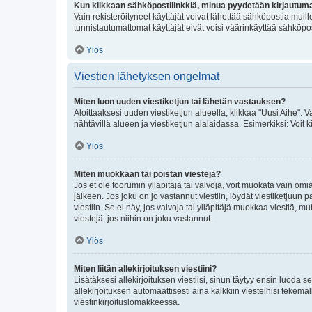
Kun klikkaan sähköpostilinkkiä, minua pyydetään kirjautum
Vain rekisteröityneet käyttäjät voivat lähettää sähköpostia muil
tunnistautumattomat käyttäjät eivät voisi väärinkäyttää sähköpo
Ylös
Viestien lähetyksen ongelmat
Miten luon uuden viestiketjun tai lähetän vastauksen?
Aloittaaksesi uuden viestiketjun alueella, klikkaa "Uusi Aihe". Va
nähtävillä alueen ja viestiketjun alalaidassa. Esimerkiksi: Voit kir
Ylös
Miten muokkaan tai poistan viestejä?
Jos et ole foorumin ylläpitäjä tai valvoja, voit muokata vain om
jälkeen. Jos joku on jo vastannut viestiin, löydät viestiketjuu
viestiin. Se ei näy, jos valvoja tai ylläpitäjä muokkaa viestiä,
viestejä, jos niihin on joku vastannut.
Ylös
Miten liitän allekirjoituksen viestiini?
Lisätäksesi allekirjoituksen viestiisi, sinun täytyy ensin luoda s
allekirjoituksen automaattisesti aina kaikkiin viesteihisi tekemäl
viestinkirjoituslomakkeessa.