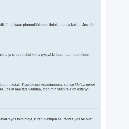
neet pitkään aikaan pienentääkseen tietokantansa kokoa. Jos näin
jeita ja sinun pitäisi kohta pystyä kirjautumaan uudelleen.
tä tunnuksiasi. Pysyäksesi kirjautuneena, valitse
Muista minut
-
sa. Jos et näe tätä valintaa, foorumin ylläpitäjä on estänyt
oavat myös toimintoja, kuten luettujen seurantaa, jos ne ovat