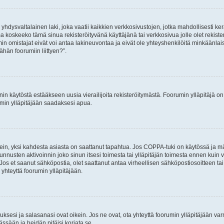
hdysvaltalainen laki, joka vaatii kaikkien verkkosivustojen, jotka mahdollisesti kerää
a koskeeko tämä sinua rekisteröityvänä käyttäjänä tai verkkosivua jolle olet rekis
 omistajat eivät voi antaa lakineuvontaa ja eivät ole yhteyshenkilöitä minkäänla
ähän foorumiin liittyen?”.
nin käytöstä estääkseen uusia vierailijoita rekisteröitymästä. Foorumin ylläpitäjä on v
umin ylläpitäjään saadaksesi apua.
ein, yksi kahdesta asiasta on saattanut tapahtua. Jos COPPA-tuki on käytössä ja määri
nnusten aktivoinnin joko sinun itsesi toimesta tai ylläpitäjän toimesta ennen kuin vo
. Jos et saanut sähköpostia, olet saattanut antaa virheellisen sähköpostiosoitteen t
 yhteyttä foorumin ylläpitäjään.
sesi ja salasanasi ovat oikein. Jos ne ovat, ota yhteyttä foorumin ylläpitäjään varmi
ssään ja heidän pitäisi korjata se.