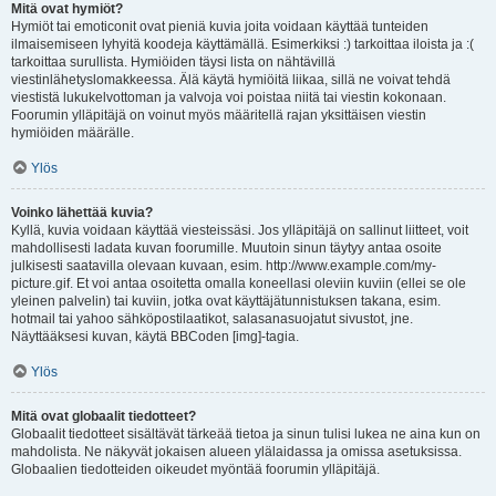
Mitä ovat hymiöt?
Hymiöt tai emoticonit ovat pieniä kuvia joita voidaan käyttää tunteiden
ilmaisemiseen lyhyitä koodeja käyttämällä. Esimerkiksi :) tarkoittaa iloista ja :(
tarkoittaa surullista. Hymiöiden täysi lista on nähtävillä
viestinlähetyslomakkeessa. Älä käytä hymiöitä liikaa, sillä ne voivat tehdä
viestistä lukukelvottoman ja valvoja voi poistaa niitä tai viestin kokonaan.
Foorumin ylläpitäjä on voinut myös määritellä rajan yksittäisen viestin
hymiöiden määrälle.
Ylös
Voinko lähettää kuvia?
Kyllä, kuvia voidaan käyttää viesteissäsi. Jos ylläpitäjä on sallinut liitteet, voit
mahdollisesti ladata kuvan foorumille. Muutoin sinun täytyy antaa osoite
julkisesti saatavilla olevaan kuvaan, esim. http://www.example.com/my-
picture.gif. Et voi antaa osoitetta omalla koneellasi oleviin kuviin (ellei se ole
yleinen palvelin) tai kuviin, jotka ovat käyttäjätunnistuksen takana, esim.
hotmail tai yahoo sähköpostilaatikot, salasanasuojatut sivustot, jne.
Näyttääksesi kuvan, käytä BBCoden [img]-tagia.
Ylös
Mitä ovat globaalit tiedotteet?
Globaalit tiedotteet sisältävät tärkeää tietoa ja sinun tulisi lukea ne aina kun on
mahdolista. Ne näkyvät jokaisen alueen ylälaidassa ja omissa asetuksissa.
Globaalien tiedotteiden oikeudet myöntää foorumin ylläpitäjä.