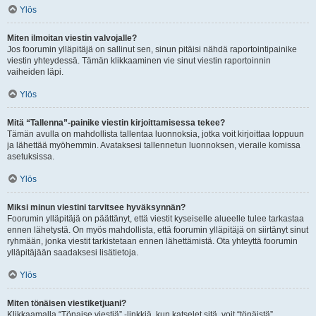
Ylös
Miten ilmoitan viestin valvojalle?
Jos foorumin ylläpitäjä on sallinut sen, sinun pitäisi nähdä raportointipainike
viestin yhteydessä. Tämän klikkaaminen vie sinut viestin raportoinnin
vaiheiden läpi.
Ylös
Mitä “Tallenna”-painike viestin kirjoittamisessa tekee?
Tämän avulla on mahdollista tallentaa luonnoksia, jotka voit kirjoittaa loppuun
ja lähettää myöhemmin. Avataksesi tallennetun luonnoksen, vieraile komissa
asetuksissa.
Ylös
Miksi minun viestini tarvitsee hyväksynnän?
Foorumin ylläpitäjä on päättänyt, että viestit kyseiselle alueelle tulee tarkastaa
ennen lähetystä. On myös mahdollista, että foorumin ylläpitäjä on siirtänyt sinut
ryhmään, jonka viestit tarkistetaan ennen lähettämistä. Ota yhteyttä foorumin
ylläpitäjään saadaksesi lisätietoja.
Ylös
Miten tönäisen viestiketjuani?
Klikkaamalla “Tönaise viestiä” -linkkiä, kun katselet sitä, voit “tönäistä”