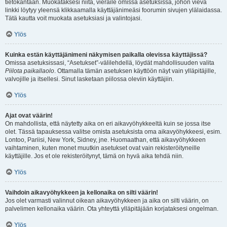
tietokantaan. Muokataksesi niitä, vieraile omissa asetuksissa, johon vievä
linkki löytyy yleensä klikkaamalla käyttäjänimeäsi foorumin sivujen ylälaidassa.
Tätä kautta voit muokata asetuksiasi ja valintojasi.
Ylös
Kuinka estän käyttäjänimeni näkymisen paikalla olevissa käyttäjissä?
Omissa asetuksissasi, “Asetukset”-välilehdellä, löydät mahdollisuuden valita
Piilota paikallaolo
. Ottamalla tämän asetuksen käyttöön näyt vain ylläpitäjille,
valvojille ja itsellesi. Sinut lasketaan piilossa oleviin käyttäjiin.
Ylös
Ajat ovat väärin!
On mahdollista, että näytetty aika on eri aikavyöhykkeeltä kuin se jossa itse
olet. Tässä tapauksessa valitse omista asetuksista oma aikavyöhykkeesi, esim.
Lontoo, Pariisi, New York, Sidney, jne. Huomaathan, että aikavyöhykkeen
vaihtaminen, kuten monet muutkin asetukset ovat vain rekisteröityneille
käyttäjille. Jos et ole rekisteröitynyt, tämä on hyvä aika tehdä niin.
Ylös
Vaihdoin aikavyöhykkeen ja kellonaika on silti väärin!
Jos olet varmasti valinnut oikean aikavyöhykkeen ja aika on silti väärin, on
palvelimen kellonaika väärin. Ota yhteyttä ylläpitäjään korjataksesi ongelman.
Ylös