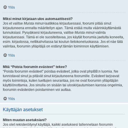
Ylös
Miksi minut kirjataan ulos automaattisesti?
Jos et valitse
Muista minut
-laatikkoa kirjautuessasi, foorumi pitää sinut
kirjautuneena ennalta määritellyn ajan. Tämä estää muita väärinkäyttämästä
tunnuksiasi. Pysyäksesi kirjautuneena, valitse
Muista minut
-valinta
kirjautuessasi. Tämä ei ole suositeltavaa, jos käytät foorumia jaetulta koneelta,
esim. kirjastossa, nettikahvilassa tai koulun tietokoneluokassa. Jos et näe tätä
valintaa, foorumin ylläpitäjä on estänyt tämän toiminnon käyttämisen.
Ylös
Mitä “Poista foorumin evästeet” tekee?
“Poista foorumin evästeet” poistaa evästeet, jotka ovat phpBB:n luomia. Ne
tunnistavat sinut ja pitävät sinut kirjautuneena foorumille. Evästeet tarjoavat
myös toimintoja, kuten luettujen seurantaa, jos ne ovat foorumin ylläpitäjän
käyttöönottamia. Jos sinulla on sisään tai uloskirjautumisen kanssa ongelmia,
foorumin evästeiden poistaminen voi auttaa.
Ylös
Käyttäjän asetukset
Miten muutan asetuksiani?
Jos olet rekisteröitynyt käyttäjä, kaikki asetuksesi tallennetaan foorumin