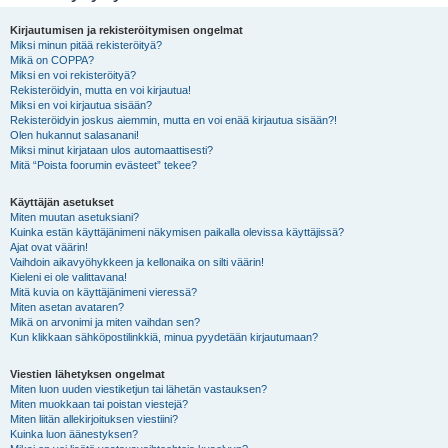
i
Kirjautumisen ja rekisteröitymisen ongelmat
Miksi minun pitää rekisteröityä?
Mikä on COPPA?
Miksi en voi rekisteröityä?
Rekisteröidyin, mutta en voi kirjautua!
Miksi en voi kirjautua sisään?
Rekisteröidyin joskus aiemmin, mutta en voi enää kirjautua sisään?!
Olen hukannut salasanani!
Miksi minut kirjataan ulos automaattisesti?
Mitä “Poista foorumin evästeet” tekee?
Käyttäjän asetukset
Miten muutan asetuksiani?
Kuinka estän käyttäjänimeni näkymisen paikalla olevissa käyttäjissä?
Ajat ovat väärin!
Vaihdoin aikavyöhykkeen ja kellonaika on silti väärin!
Kieleni ei ole valittavana!
Mitä kuvia on käyttäjänimeni vieressä?
Miten asetan avataren?
Mikä on arvonimi ja miten vaihdan sen?
Kun klikkaan sähköpostilinkkiä, minua pyydetään kirjautumaan?
Viestien lähetyksen ongelmat
Miten luon uuden viestiketjun tai lähetän vastauksen?
Miten muokkaan tai poistan viestejä?
Miten liitän allekirjoituksen viestiini?
Kuinka luon äänestyksen?