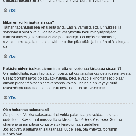
sähköpostiosoite oli oikein, yritä ottaa yhteyttä foorumin ylläpitäjään.
Ylös
Miksi en voi kirjautua sisään?
Tämän tapahtumiseen on useita syitä. Ensin, varmista että tunnuksesi ja
salasanasi ovat oikein. Jos ne ovat, ota yhteyttä foorumin ylläpitäjään
varmistaaksesi, että sinulla ei ole porttikieltoja. On myös mahdollista, että
sivuston omistajalla on asetusvirhe heidän päässään ja heidän pitäisi korjata
se.
Ylös
Rekisteröidyin joskus aiemmin, mutta en voi enää kirjautua sisään?!
On mahdollista, että ylläpitäjä on poistanut käyttäjätilisi käytöstä jostain syystä.
Useat foorumit myös poistavat käyttäjiä, jotka eivät ole kirjoittaneet pitkään
aikaan pienentääkseen tietokantansa kokoa. Jos näin on käynyt, yritä
rekisteröityä uudelleen ja osallistu keskusteluun aktiivisemmin.
Ylös
Olen hukannut salasanani!
Älä panikoi! Vaikka salasanaasi ei voida palauttaa, se voidaan asettaa
uudelleen. Käy kirjautumissivulla ja klikkaa
Unohdin salasanani
. Seuraa
ohjeita ja sinun pitäisi kohta pystyä kirjautumaan uudelleen.
Jos et pysty asettamaan salasanaasi uudelleen, ota yhteyttä foorumin
ylläpitäjään.