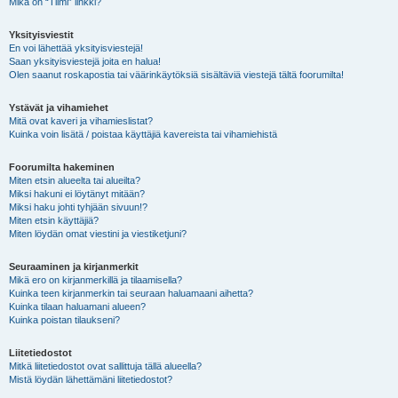
Mikä on “Tiimi” linkki?
Yksityisviestit
En voi lähettää yksityisviestejä!
Saan yksityisviestejä joita en halua!
Olen saanut roskapostia tai väärinkäytöksiä sisältäviä viestejä tältä foorumilta!
Ystävät ja vihamiehet
Mitä ovat kaveri ja vihamieslistat?
Kuinka voin lisätä / poistaa käyttäjiä kavereista tai vihamiehistä
Foorumilta hakeminen
Miten etsin alueelta tai alueilta?
Miksi hakuni ei löytänyt mitään?
Miksi haku johti tyhjään sivuun!?
Miten etsin käyttäjiä?
Miten löydän omat viestini ja viestiketjuni?
Seuraaminen ja kirjanmerkit
Mikä ero on kirjanmerkillä ja tilaamisella?
Kuinka teen kirjanmerkin tai seuraan haluamaani aihetta?
Kuinka tilaan haluamani alueen?
Kuinka poistan tilaukseni?
Liitetiedostot
Mitkä liitetiedostot ovat sallittuja tällä alueella?
Mistä löydän lähettämäni liitetiedostot?