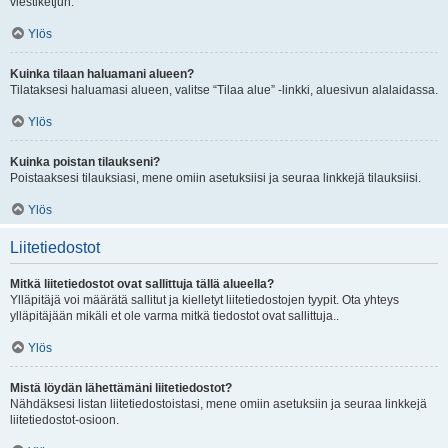
viestiketjun.
Ylös
Kuinka tilaan haluamani alueen?
Tilataksesi haluamasi alueen, valitse “Tilaa alue” -linkki, aluesivun alalaidassa.
Ylös
Kuinka poistan tilaukseni?
Poistaaksesi tilauksiasi, mene omiin asetuksiisi ja seuraa linkkejä tilauksiisi.
Ylös
Liitetiedostot
Mitkä liitetiedostot ovat sallittuja tällä alueella?
Ylläpitäjä voi määrätä sallitut ja kielletyt liitetiedostojen tyypit. Ota yhteys
ylläpitäjään mikäli et ole varma mitkä tiedostot ovat sallittuja..
Ylös
Mistä löydän lähettämäni liitetiedostot?
Nähdäksesi listan liitetiedostoistasi, mene omiin asetuksiin ja seuraa linkkejä
liitetiedostot-osioon.