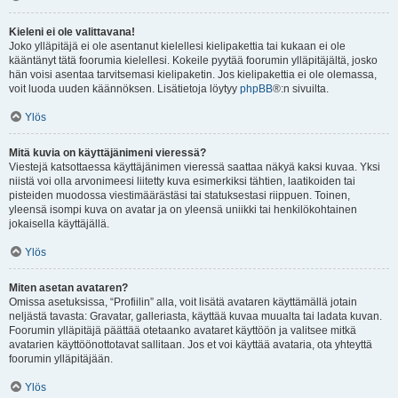
Kieleni ei ole valittavana!
Joko ylläpitäjä ei ole asentanut kielellesi kielipakettia tai kukaan ei ole
kääntänyt tätä foorumia kielellesi. Kokeile pyytää foorumin ylläpitäjältä, josko
hän voisi asentaa tarvitsemasi kielipaketin. Jos kielipakettia ei ole olemassa,
voit luoda uuden käännöksen. Lisätietoja löytyy
phpBB
®:n sivuilta.
Ylös
Mitä kuvia on käyttäjänimeni vieressä?
Viestejä katsottaessa käyttäjänimen vieressä saattaa näkyä kaksi kuvaa. Yksi
niistä voi olla arvonimeesi liitetty kuva esimerkiksi tähtien, laatikoiden tai
pisteiden muodossa viestimäärästäsi tai statuksestasi riippuen. Toinen,
yleensä isompi kuva on avatar ja on yleensä uniikki tai henkilökohtainen
jokaisella käyttäjällä.
Ylös
Miten asetan avataren?
Omissa asetuksissa, “Profiilin” alla, voit lisätä avataren käyttämällä jotain
neljästä tavasta: Gravatar, galleriasta, käyttää kuvaa muualta tai ladata kuvan.
Foorumin ylläpitäjä päättää otetaanko avataret käyttöön ja valitsee mitkä
avatarien käyttöönottotavat sallitaan. Jos et voi käyttää avataria, ota yhteyttä
foorumin ylläpitäjään.
Ylös