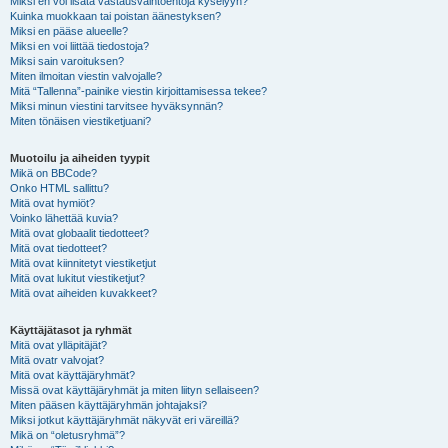
Miksi en voi lisätä vastausvaihtoehtoja kyselyyn?
Kuinka muokkaan tai poistan äänestyksen?
Miksi en pääse alueelle?
Miksi en voi liittää tiedostoja?
Miksi sain varoituksen?
Miten ilmoitan viestin valvojalle?
Mitä “Tallenna”-painike viestin kirjoittamisessa tekee?
Miksi minun viestini tarvitsee hyväksynnän?
Miten tönäisen viestiketjuani?
Muotoilu ja aiheiden tyypit
Mikä on BBCode?
Onko HTML sallittu?
Mitä ovat hymiöt?
Voinko lähettää kuvia?
Mitä ovat globaalit tiedotteet?
Mitä ovat tiedotteet?
Mitä ovat kiinnitetyt viestiketjut
Mitä ovat lukitut viestiketjut?
Mitä ovat aiheiden kuvakkeet?
Käyttäjätasot ja ryhmät
Mitä ovat ylläpitäjät?
Mitä ovatr valvojat?
Mitä ovat käyttäjäryhmät?
Missä ovat käyttäjäryhmät ja miten liityn sellaiseen?
Miten pääsen käyttäjäryhmän johtajaksi?
Miksi jotkut käyttäjäryhmät näkyvät eri väreillä?
Mikä on “oletusryhmä”?