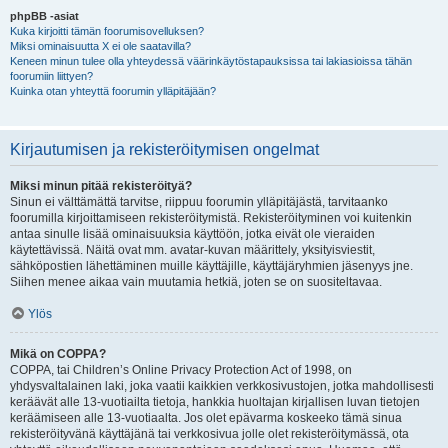
phpBB -asiat
Kuka kirjoitti tämän foorumisovelluksen?
Miksi ominaisuutta X ei ole saatavilla?
Keneen minun tulee olla yhteydessä väärinkäytöstapauksissa tai lakiasioissa tähän
foorumiin liittyen?
Kuinka otan yhteyttä foorumin ylläpitäjään?
Kirjautumisen ja rekisteröitymisen ongelmat
Miksi minun pitää rekisteröityä?
Sinun ei välttämättä tarvitse, riippuu foorumin ylläpitäjästä, tarvitaanko
foorumilla kirjoittamiseen rekisteröitymistä. Rekisteröityminen voi kuitenkin
antaa sinulle lisää ominaisuuksia käyttöön, jotka eivät ole vieraiden
käytettävissä. Näitä ovat mm. avatar-kuvan määrittely, yksityisviestit,
sähköpostien lähettäminen muille käyttäjille, käyttäjäryhmien jäsenyys jne.
Siihen menee aikaa vain muutamia hetkiä, joten se on suositeltavaa.
Ylös
Mikä on COPPA?
COPPA, tai Children’s Online Privacy Protection Act of 1998, on
yhdysvaltalainen laki, joka vaatii kaikkien verkkosivustojen, jotka mahdollisesti
keräävät alle 13-vuotiailta tietoja, hankkia huoltajan kirjallisen luvan tietojen
keräämiseen alle 13-vuotiaalta. Jos olet epävarma koskeeko tämä sinua
rekisteröityvänä käyttäjänä tai verkkosivua jolle olet rekisteröitymässä, ota