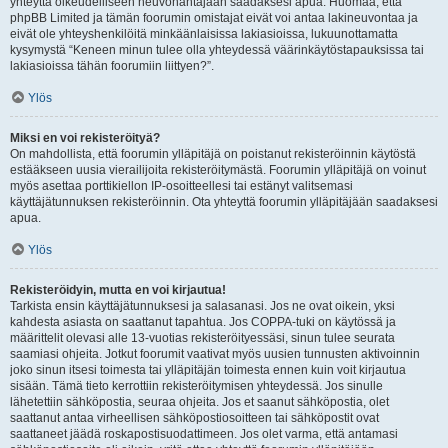
yhteyttä oikeudelliseen neuvonantajaan saadaksesi apua. Huomaa, että
phpBB Limited ja tämän foorumin omistajat eivät voi antaa lakineuvontaa ja
eivät ole yhteyshenkilöitä minkäänlaisissa lakiasioissa, lukuunottamatta
kysymystä “Keneen minun tulee olla yhteydessä väärinkäytöstapauksissa tai
lakiasioissa tähän foorumiin liittyen?”.
Ylös
Miksi en voi rekisteröityä?
On mahdollista, että foorumin ylläpitäjä on poistanut rekisteröinnin käytöstä
estääkseen uusia vierailijoita rekisteröitymästä. Foorumin ylläpitäjä on voinut
myös asettaa porttikiellon IP-osoitteellesi tai estänyt valitsemasi
käyttäjätunnuksen rekisteröinnin. Ota yhteyttä foorumin ylläpitäjään saadaksesi
apua.
Ylös
Rekisteröidyin, mutta en voi kirjautua!
Tarkista ensin käyttäjätunnuksesi ja salasanasi. Jos ne ovat oikein, yksi
kahdesta asiasta on saattanut tapahtua. Jos COPPA-tuki on käytössä ja
määrittelit olevasi alle 13-vuotias rekisteröityessäsi, sinun tulee seurata
saamiasi ohjeita. Jotkut foorumit vaativat myös uusien tunnusten aktivoinnin
joko sinun itsesi toimesta tai ylläpitäjän toimesta ennen kuin voit kirjautua
sisään. Tämä tieto kerrottiin rekisteröitymisen yhteydessä. Jos sinulle
lähetettiin sähköpostia, seuraa ohjeita. Jos et saanut sähköpostia, olet
saattanut antaa virheellisen sähköpostiosoitteen tai sähköpostit ovat
saattaneet jäädä roskapostisuodattimeen. Jos olet varma, että antamasi