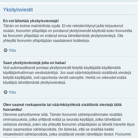
Yksityisviestit
En voi lähettää yksityisviestejä!
Tähän on kolme mahdollista syytä. Et ole rekisteröitynyt ja/tai kirjautunut
sisään, foorumin ylläpitäjä on poistanut yksityisviestit käytöstä koko foorumilta
tai foorumin ylläpitäjä on estänyt sinua lähettämästä yksityisviestejä. Ota
yhteyttä foorumin ylläpitäjään saadaksesi lisätietoja.
Ylös
Saan yksityisviestejä joita en halua!
Voit automaattisesti poistaa yksityisviestit tietyltä käyttäjältä käyttämällä
käyttäjänhallinnan viestisääntöjä. Jos saat väärinkäytöksiä sisältäviä viestejä
tietyltä käyttäjältä, voit raportoida viestit valvojille. Heillä on oikeudet estää
käyttäjiä lähettämästä yksityisviestejä.
Ylös
Olen saanut roskapostia tai väärinkäytöksiä sisältäviä viestejä tältä
foorumilta!
Olemme pahoillamme siitä. Tämän foorumin sähköpostilomake sisältää
ominaisuuksia, jotka yrittävät estää ja seurata käyttäjiä, jotka lähettävät
sellaisia viestejä, joten ota yhteyttä foorumin ylläpitäjään ja lähetä hänelle täysi
kopio saamastasi sähköpostista. On tärkeää, että se sisältää kaikki
otsaketiedot sähköpostista, jotka sisältävät viestin lähettäjän tiedot. Foorumin