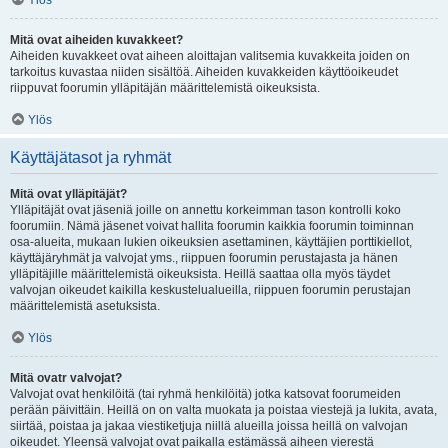
Ylös
Mitä ovat aiheiden kuvakkeet?
Aiheiden kuvakkeet ovat aiheen aloittajan valitsemia kuvakkeita joiden on
tarkoitus kuvastaa niiden sisältöä. Aiheiden kuvakkeiden käyttöoikeudet
riippuvat foorumin ylläpitäjän määrittelemistä oikeuksista.
Ylös
Käyttäjätasot ja ryhmät
Mitä ovat ylläpitäjät?
Ylläpitäjät ovat jäseniä joille on annettu korkeimman tason kontrolli koko
foorumiin. Nämä jäsenet voivat hallita foorumin kaikkia foorumin toiminnan
osa-alueita, mukaan lukien oikeuksien asettaminen, käyttäjien porttikiellot,
käyttäjäryhmät ja valvojat yms., riippuen foorumin perustajasta ja hänen
ylläpitäjille määrittelemistä oikeuksista. Heillä saattaa olla myös täydet
valvojan oikeudet kaikilla keskustelualueilla, riippuen foorumin perustajan
määrittelemistä asetuksista.
Ylös
Mitä ovatr valvojat?
Valvojat ovat henkilöitä (tai ryhmä henkilöitä) jotka katsovat foorumeiden
perään päivittäin. Heillä on on valta muokata ja poistaa viestejä ja lukita, avata,
siirtää, poistaa ja jakaa viestiketjuja niillä alueilla joissa heillä on valvojan
oikeudet. Yleensä valvojat ovat paikalla estämässä aiheen vierestä