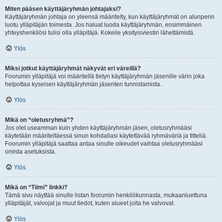
Miten pääsen käyttäjäryhmän johtajaksi?
Käyttäjäryhmän johtaja on yleensä määritelty, kun käyttäjäryhmät on alunperin
luotu ylläpitäjän toimesta. Jos haluat luoda käyttäjäryhmän, ensimmäinen
yhteyshenkilösi tulisi olla ylläpitäjä. Kokeile yksityisviestin lähettämistä.
Ylös
Miksi jotkut käyttäjäryhmät näkyvät eri väreillä?
Foorumin ylläpitäjä voi määritellä tietyn käyttäjäryhmän jäsenille värin joka
helpottaa kyseisen käyttäjäryhmän jäsenten tunnistamista.
Ylös
Mikä on “oletusryhmä”?
Jos olet useamman kuin yhden käyttäjäryhmän jäsen, oletusryhmääsi
käytetään määriteltäessä sinun kohdallasi käytettävää ryhmäväriä ja titteliä.
Foorumin ylläpitäjä saattaa antaa sinulle oikeudet vaihtaa oletusryhmääsi
omista asetuksista.
Ylös
Mikä on “Tiimi” linkki?
Tämä sivu näyttää sinulle listan foorumin henkilökunnasta, mukaanluettuna
ylläpitäjät, valvojat ja muut tiedot, kuten alueet joita he valvovat.
Ylös