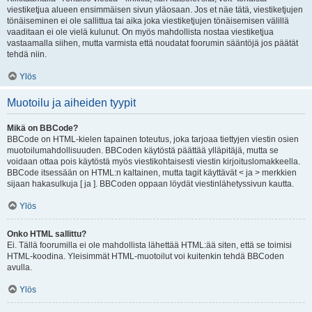
viestiketjua alueen ensimmäisen sivun yläosaan. Jos et näe tätä, viestiketjujen
tönäiseminen ei ole sallittua tai aika joka viestiketjujen tönäisemisen välillä
vaaditaan ei ole vielä kulunut. On myös mahdollista nostaa viestiketjua
vastaamalla siihen, mutta varmista että noudatat foorumin sääntöjä jos päätät
tehdä niin.
Ylös
Muotoilu ja aiheiden tyypit
Mikä on BBCode?
BBCode on HTML-kielen tapainen toteutus, joka tarjoaa tiettyjen viestin osien
muotoilumahdollisuuden. BBCoden käytöstä päättää ylläpitäjä, mutta se
voidaan ottaa pois käytöstä myös viestikohtaisesti viestin kirjoituslomakkeella.
BBCode itsessään on HTML:n kaltainen, mutta tagit käyttävät < ja > merkkien
sijaan hakasulkuja [ ja ]. BBCoden oppaan löydät viestinlähetyssivun kautta.
Ylös
Onko HTML sallittu?
Ei. Tällä foorumilla ei ole mahdollista lähettää HTML:ää siten, että se toimisi
HTML-koodina. Yleisimmät HTML-muotoilut voi kuitenkin tehdä BBCoden
avulla.
Ylös