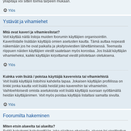
ylläpitäjä voi sitten toimia tarpeen mukaan.
Ylös
Ystävät ja vihamiehet
Mitä ovat kaveri ja vihamieslistat?
Voit käyttää näitä listoja muiden foorumin käyttäjien organisointiin.
Kaverilistalle lisätään käyttäjiä omien asetusten kautta. Tämä auttaa nopeasti
näkemään jos he ovat paikalla ja yksityisviestien lähettämisessä. Teemasta
riippuen näiden käyttäjien viestit saatetaan myös korostaa. Jos lisäät käyttäjän
vihamieheksi, kaikki käyttäjän kirjoittamat viestit piilotetaan oletuksena.
Ylös
Kuinka voin lisätä / poistaa käyttäjiä kavereista tai vihamiehistä
Voit lisätä käyttäjiä listoihisi kahdella tapaa. Jokaisen käyttäjän profiilissa on
linkki jonka kautta voit lisätä heidät joko kavereihin tai vihamiehiin.
Vaihtoehtoisesti omista asetuksista voit lisätä käyttäjiä suoraan syöttämällä
heidän käyttäjänimen. Voit myös poistaa käyttäjiä listaltasi samalta sivulta.
Ylös
Foorumilta hakeminen
Miten etsin alueelta tai alueilta?