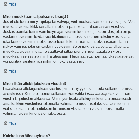
Ylös
Miten muokkaan tai poistan viestejä?
Jos et ole foorumin ylläpitäjä tai valvoja, voit muokata vain omia viestejäsi. Voit
muokata viestiä klikkaamalla muokkaa-painiketta haluamassasi viestissä.
Joskus painike toimii vain tietyn ajan viestin luomisen jälkeen. Jos joku on jo
vastannut viestiin, löydät viestiketjuun palatessasi pienen tekstin viestisi alla,
joka kertoo viestin muokkauskertojen lukumäärän ja muokkausajan. Tämä
näkyy vain jos joku on vastannut viestiin. Se ei näy, jos valvoja tai ylläpitäjä
muokkaa viestiä, mutta he saattavat jättää pienen huomautuksen viestin
muokkaamisen syistä niin halutessaan. Huomaa, että normaalit käyttäjät eivät
voi poistaa viestejä, jos niihin on joku vastannut.
Ylös
Miten liitän allekirjoituksen viestiini?
Lisätäksesi allekirjoituksen viestiisi, sinun täytyy ensin luoda sellainen omissa
asetuksissa. Kun olet luonut sellaisen, voit valita
Lisää allekirjoitus
-valinnan
viestin kirjoituslomakkeessa. Voit myös lisätä allekirjoituksen automaattisesti
aina kaikkiin viesteihisi tekemällä valinnan omissa asetuksissa. Jos teet niin,
voit silti estää allekirjoituksen liittämisen yksittäiseen viestiin poistamalla
valinnan viestinkirjoituslomakkeessa.
Ylös
Kuinka luon äänestyksen?