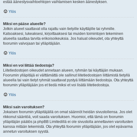
estää äänestysvaihtoehtojen vaihtamisen kesken äänestyksen.
Ylös
Miksi en pääse alueelle?
Jotkin alueet saattavat olla rajattu vain tietyille käyttäjille tai ryhmille.
Katsoaksesi, lukeaksesi, kirjoittaaksesi tai muiden toimintojen tekeminen
alueella saattaa tarvita erikoisoikeuksia. Jos haluat oikeudet, ota yhteyttä
foorumin valvojaan tai ylläpitäjään.
Ylös
Miksi en voi liittää tiedostoja?
Liitetiedostojen oikeudet annetaan alueen, ryhmän tai käyttäjän mukaan.
Foorumin ylläpitäjä ei välttämättä ole sallinut liitetiedostojen liittämistä tietyllä
alueella tai vain tietyt ryhmät saattavat pystyä liittämään tiedostoja. Ota yhteyttä
foorumin ylläpitäjään jos et tiedä miksi et voi lisätä liitetiedostoja.
Ylös
Miksi sain varoituksen?
Jokaisen foorumin ylläpitäjällä on omat säännöt heidän sivustollensa. Jos olet
rikkonut sääntöä, voit saada varoituksen. Huomioi, että tämä on foorumin
ylläpitäjän päätös ja phpBB Limitedillä ei ole sivustolla annettavien varoitusten
kanssa mitään tekemistä. Ota yhteyttä foorumin ylläpitäjään, jos olet epävarma
annetun varoituksen syystä.