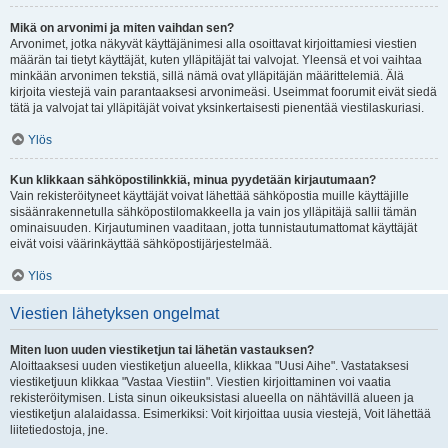
Mikä on arvonimi ja miten vaihdan sen?
Arvonimet, jotka näkyvät käyttäjänimesi alla osoittavat kirjoittamiesi viestien
määrän tai tietyt käyttäjät, kuten ylläpitäjät tai valvojat. Yleensä et voi vaihtaa
minkään arvonimen tekstiä, sillä nämä ovat ylläpitäjän määrittelemiä. Älä
kirjoita viestejä vain parantaaksesi arvonimeäsi. Useimmat foorumit eivät siedä
tätä ja valvojat tai ylläpitäjät voivat yksinkertaisesti pienentää viestilaskuriasi.
Ylös
Kun klikkaan sähköpostilinkkiä, minua pyydetään kirjautumaan?
Vain rekisteröityneet käyttäjät voivat lähettää sähköpostia muille käyttäjille
sisäänrakennetulla sähköpostilomakkeella ja vain jos ylläpitäjä sallii tämän
ominaisuuden. Kirjautuminen vaaditaan, jotta tunnistautumattomat käyttäjät
eivät voisi väärinkäyttää sähköpostijärjestelmää.
Ylös
Viestien lähetyksen ongelmat
Miten luon uuden viestiketjun tai lähetän vastauksen?
Aloittaaksesi uuden viestiketjun alueella, klikkaa "Uusi Aihe". Vastataksesi
viestiketjuun klikkaa "Vastaa Viestiin". Viestien kirjoittaminen voi vaatia
rekisteröitymisen. Lista sinun oikeuksistasi alueella on nähtävillä alueen ja
viestiketjun alalaidassa. Esimerkiksi: Voit kirjoittaa uusia viestejä, Voit lähettää
liitetiedostoja, jne.