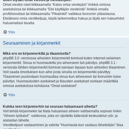
Miten löydän omat viestini ja viestiketjuni?
Omat viestisi näet klikkaamalla “Katso omia viestejäsi”-linkkiä omissa
asetuksissa tai klikkaamalla “Etsi käyttäjän viesteistä”-linkkiä omalla
profiilisivullasi tai klikkaamalla “Pikalinkit”-valikkoa foorumin ylälaidassa.
Etsiäksesi omia viestiketjuja, käytä tarkennettua hakua ja täytä sen hakuehdot
haluamallasi tavalla.
Ylös
Seuraaminen ja kirjanmerkit
Mikä ero on kirjanmerkillä ja tilaamisella?
phpBB 3.0 -versiossa aiheiden kirjanmerkit toimivat kuten internet-selaimen
kirjanmerkit. Sinua ei huomautettu jos aiheeseen tuli päivitys. phpBB 3.1 -
versiosta lähtien kirjanmerkit toimivat samaan tapaan kuin aiheiden tilaaminen.
Voit saada ilmoituksen kun aihe josta sinulla on kirjanmerkki päivittyy.
Tilaaminen puolestaan huomauttaa sinua kun aiheeseen tai foorumiin tulee
päivitys. Huomautusten asetukset ja tilausten asetukset voidaan määrittää
omissa asetuksissa kohdassa “Omat asetukset”.
Ylös
Kuinka teen kirjanmerkin tai seuraan haluamaani aihetta?
Voit tehdä kirjanmekin tai tilata haluamasi aiheen valitsemalla sopivan linkin
“Aiheen työkalut” -valikossa, joka on sijoitettu kätevästi keskustelun ylä- ja
alalaidan lähelle.
Viestiketjuun vastaaminen ja valinta “Huomauta kun vastaus lähetetään” tilaa