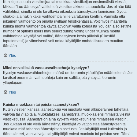
Kun kirjoitat uuta viestiketjua tai muokkaat viestiketjun ensimmäistä viestiä,
klikkaa "Luo äänestys"-välilehteä viestilomakkeen alapuolella. Jos et näe tätä
välilehteä, sinulla ei ole tarvittavia oikeuksia äänestysten luomiseen. Syötä
otsikko ja ainakin kaksi vaihtoehtoa niille varattuihin kenttiin. Varmista että
jokainen vaihtoehto on omalla rivillään tekstikentässä. Voit myös määritellä
kuinka monta vaihtoehtoa käyttäjät voivat valita kohdasta You can also set the
number of options users may select during voting under “Kuinka monta
vaihtoehtoa käyttäjä voi valita”, äänestyksen kesto päivinä (0 kestää
loputtomasti) ja viimeisenä voit antaa käyttäjille mahdollisuuden muuttaa
ääntään.
Ylös
Miksi en voi lisätä vastausvaihtoehtoja kyselyyn?
Kyselyn vastausvaihtoehtojen määrä on foorumin ylläpitäjän määrittelemä. Jos
tarvitset enemmän vaihtoehtoja kuin on sallittu, ota yhteyttä foorumin
ylläpitäjään.
Ylös
Kuinka muokkaan tai poistan äänestyksen?
Kuten viestien kanssa, äänestyksiä voi muokata vain alkuperäinen lähettäjä,
valvoja tai ylläpitäjä. Muokataksesi äänestystä, muokkaa ensimmäistä viestiä
viestiketjussa. Äänestys on aina kytketty viestiketjun ensimmäiseen viestiin.
Jos kukaan ei ole vielä äänestänyt, käyttäjät voivat poistaa äänestyksen tai
muokata mitä tahansa äänestyksen asetusta. Jos käyttäjät ovat kuitenkin jo
äänestäneet, vain valvojat tai ylläpitäjät voivat muokata tai poistaa sen. Tämä