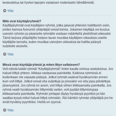
keskustelua tai hyvien tapojen vastaisen materiaalin lähettämistä.
Ylös
Mitä ovat käyttäjäryhmät?
Käyttäjäryhmät ovat käyttäjien ryhmiä, jotka jakavat yhteisön hallittaviin osiin,
joiden kanssa foorumin ylläpitäjät voivat toimia. Jokainen käyttäjä voi kuulua
useisiin ryhmiin ja jokaiselle ryhmälle voidaan määritellä yksilölliset oikeudet.
Tämä tarjoaa ylläpitäjille helpon tavan muuttaa käyttäjien oikeuksia useille
käyttäjille kerralla, kuten muuttaa valvojien oikeuksia tai hallita pääsyä
suljetulle alueelle.
Ylös
Missä ovat käyttäjäryhmät ja miten liityn sellaiseen?
Voit nähdä kaikki ryhmät “Käyttäjäryhmät”-linkin kautta omissa asetuksissa. Jos
haluat liittyä yhteen, klikkaa vastaavaa painiketta. Kaikissa ryhmissä ei
kuitenkaan ole vapaata pääsyä. Jotkut ryhmät vaativat hyväksynnän ennen
kuin voit liittyä. Jotkut voivat olla suljettuja ja joissakin voi olla jopa piilotettuja
jäsenyyksiä. Jos ryhmä on avoin, voit liittyä siihen klikkaamalla painiketta. Jos
ryhmä vaatii hyväksynnän liittymistä varten, voit pyytää liittymislupaa
klikkaamalla painiketta. Ryhmän johtajan täytyy hyväksyä pyyntösi ja hän
saattaa kysyä miksi haluat liittyä ryhmään. Älä häiriköi ryhmän ylläpitäjiä jos he
eivät hyväksy pyyntöäsi. Heillä on syynsä.
Ylös