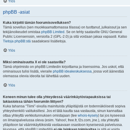
Ylös
phpBB -asiat
Kuka kirjoitti tämän foorumisovelluksen?
Tämä sovellus (sen muokkaamattomassa tilassa) on tuottanut, julkaissut ja sen
tekijänoikeudet omistaa
phpBB Limited
. Se on tehty saataville GNU General
Public Licensenssin, versiolla 2 (GPL-2.0) ja sitä voidaan jakaa vapaasti. Katso
Tietoja phpBB:stä
saadaksesi lisätietoja.
Ylös
Miksi ominaisuutta X ei ole saatavilla?
Tämä ohjelmisto on phpBB Limitedin kirjoittama ja lisensoima. Jos uskot, että
ominaisuus tulisi lisätä, vieraile
phpBB ideakeskuksessa
, jossa voit äänestää
olemassa olevia ideoita tai lähettää uuden.
Ylös
Keneen minun tulee olla yhteydessä väärinkäytöstapauksissa tai
lakiasioissa tähän foorumiin liittyen?
Kuka tahansa “Tiimi”-sivulla mainituista ylläpitäjistä on todennäköisesti sopiva
yhteyshenkilö valituksillesi. Jos et tätä kautta saa vastausta, sinun kannattaa
ottaa yhteyttä verkkotunnuksen omistajaan (tee
whois-kysely
) tai jos kyseessä
on ilmaispalvelussa oleva (esim. Yahoo!, free.fr, f2s.com, jne.), ota yhteyttä
ylläpitoon tai väärinkäytöksistä vastaavaan osastoon kyseisessä palvelussa.
Huomaa, että phpBB Limitedillä
ei ole lainkaan toimivaltaa
ja sitä ei voida