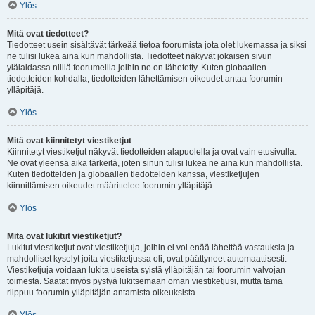
Ylös
Mitä ovat tiedotteet?
Tiedotteet usein sisältävät tärkeää tietoa foorumista jota olet lukemassa ja siksi
ne tulisi lukea aina kun mahdollista. Tiedotteet näkyvät jokaisen sivun
ylälaidassa niillä foorumeilla joihin ne on lähetetty. Kuten globaalien
tiedotteiden kohdalla, tiedotteiden lähettämisen oikeudet antaa foorumin
ylläpitäjä.
Ylös
Mitä ovat kiinnitetyt viestiketjut
Kiinnitetyt viestiketjut näkyvät tiedotteiden alapuolella ja ovat vain etusivulla.
Ne ovat yleensä aika tärkeitä, joten sinun tulisi lukea ne aina kun mahdollista.
Kuten tiedotteiden ja globaalien tiedotteiden kanssa, viestiketjujen
kiinnittämisen oikeudet määrittelee foorumin ylläpitäjä.
Ylös
Mitä ovat lukitut viestiketjut?
Lukitut viestiketjut ovat viestiketjuja, joihin ei voi enää lähettää vastauksia ja
mahdolliset kyselyt joita viestiketjussa oli, ovat päättyneet automaattisesti.
Viestiketjuja voidaan lukita useista syistä ylläpitäjän tai foorumin valvojan
toimesta. Saatat myös pystyä lukitsemaan oman viestiketjusi, mutta tämä
riippuu foorumin ylläpitäjän antamista oikeuksista.