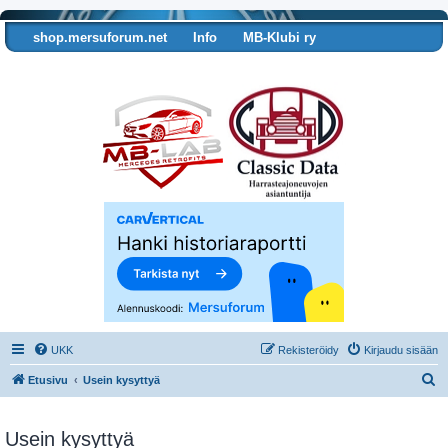
shop.mersuforum.net
Info
MB-Klubi ry
Tarkista autosi tiedot
UKK
Rekisteröidy
Kirjaudu sisään
E
Etusivu
Usein kysyttyä
t
s
Usein kysyttyä