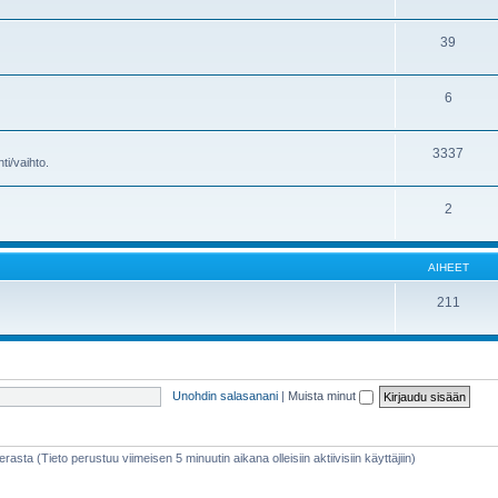
39
6
3337
ti/vaihto.
2
AIHEET
211
Unohdin salasanani
|
Muista minut
erasta (Tieto perustuu viimeisen 5 minuutin aikana olleisiin aktiivisiin käyttäjiin)