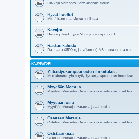
Linkkejä Mercedes-Benz-aiheisille sivuille.
Hyvät huollot
Missä kannattaa Mersu huollattaa
Koeajot
Uusien ja käytettyjen Mersujen koeajoraportit.
Raskas kalusto
Raskaan (+3500 kg ja työkoneet) MB-kaluston oma osio.
KAUPPATORI
Yhteistyökumppaneiden ilmoitukset
Mersuforumin yhteistyöyritysten ja sponsorien ilmoitukset.
Myydään Mersuja
Myydään Mercedes-Benz-merkkisiä autoja tai projekteja.
Myydään osia
Myydään Mersujen varaosia ja varusteita.
Ostetaan Mersuja
Ostetaan Mercedes-Benz-merkkisiä autoja tai projekteja.
Ostetaan osia
Ostetaan Mersujen varaosia ja varusteita.