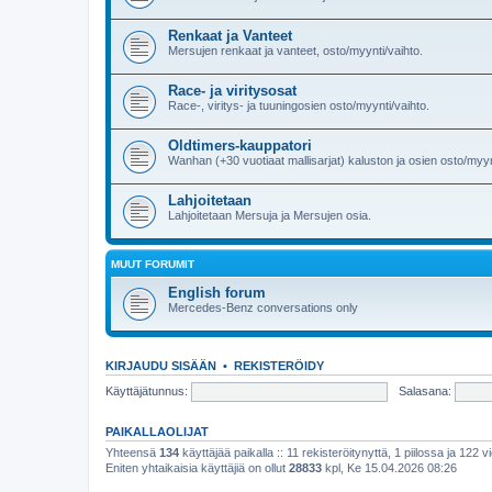
Renkaat ja Vanteet
Mersujen renkaat ja vanteet, osto/myynti/vaihto.
Race- ja viritysosat
Race-, viritys- ja tuuningosien osto/myynti/vaihto.
Oldtimers-kauppatori
Wanhan (+30 vuotiaat mallisarjat) kaluston ja osien osto/myyn
Lahjoitetaan
Lahjoitetaan Mersuja ja Mersujen osia.
MUUT FORUMIT
English forum
Mercedes-Benz conversations only
KIRJAUDU SISÄÄN
•
REKISTERÖIDY
Käyttäjätunnus:
Salasana:
PAIKALLAOLIJAT
Yhteensä
134
käyttäjää paikalla :: 11 rekisteröitynyttä, 1 piilossa ja 122 vi
Eniten yhtaikaisia käyttäjiä on ollut
28833
kpl, Ke 15.04.2026 08:26