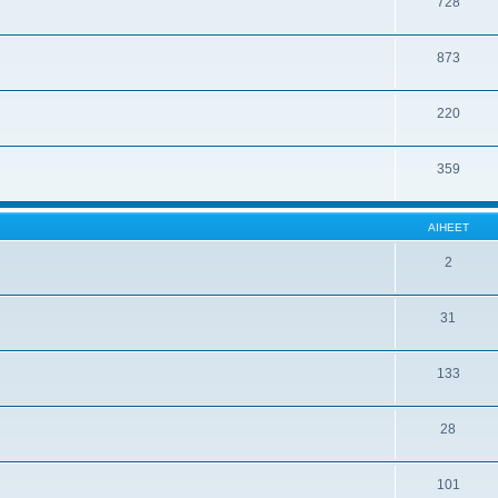
728
873
220
359
AIHEET
2
31
133
28
101