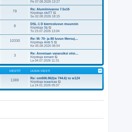
n
u
ä
Pe 07.08.2026 13:27
t
v
u
y
i
i
s
t
Re: Alumiinivanne 7.5x16
e
79
i
ä
N
Kirjoittaja
slsl77
s
n
u
ä
Su 02.08.2026 18:15
t
v
u
y
i
i
s
t
DSL-1 D kierrosluvun muunnin
e
8
i
ä
N
Kirjoittaja
Stj
s
n
u
ä
To 23.07.2026 13:04
t
v
u
y
i
i
s
t
Re: M: 70- ja 80 luvun Mersuj…
e
10330
i
ä
N
Kirjoittaja
Antti S
s
n
u
ä
Ke 05.08.2026 08:54
t
v
u
y
i
i
s
t
Re: Annetaan varaosiksi viisi…
e
3
i
ä
N
Kirjoittaja
tomant
s
n
u
ä
La 04.07.2026 11:31
t
v
u
y
i
i
s
t
e
i
ä
VIESTIT
UUSIN VIESTI
s
n
u
t
v
u
Re: om606.962(w 744.6) to w124
1389
i
i
s
N
Kirjoittaja
isaackaa
e
i
ä
La 24.01.2026 05:07
s
n
y
t
v
t
i
i
ä
e
u
s
u
t
s
i
i
n
v
i
e
s
t