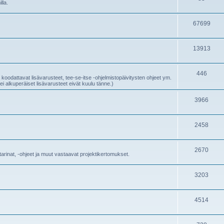
lla.
67699
13913
446
 koodattavat lisävarusteet, tee-se-itse -ohjelmistopäivitysten ohjeet ym.
i alkuperäiset lisävarusteet eivät kuulu tänne.)
3966
2458
2670
starinat, -ohjeet ja muut vastaavat projektikertomukset.
3203
4514