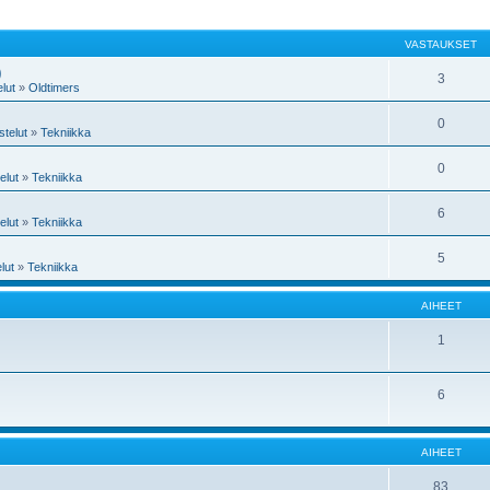
VASTAUKSET
)
3
lut
»
Oldtimers
0
telut
»
Tekniikka
0
elut
»
Tekniikka
6
elut
»
Tekniikka
5
lut
»
Tekniikka
AIHEET
1
6
AIHEET
83