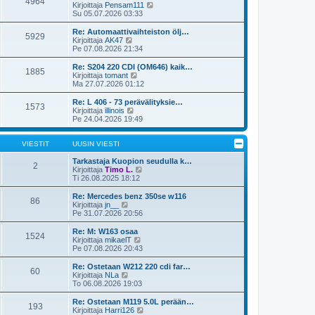
e
4964
i
ä
N
Kirjoittaja
Pensam111
s
n
u
ä
Su 05.07.2026 03:33
t
v
u
y
i
i
s
t
Re: Automaattivaihteiston ölj…
e
5929
i
ä
N
Kirjoittaja
AK47
s
n
u
ä
Pe 07.08.2026 21:34
t
v
u
y
i
i
s
t
Re: S204 220 CDI (OM646) kaik…
e
1885
i
ä
N
Kirjoittaja
tomant
s
n
u
ä
Ma 27.07.2026 01:12
t
v
u
y
i
i
s
t
Re: L 406 - 73 perävälityksie…
e
1573
i
ä
N
Kirjoittaja
illinois
s
n
u
ä
Pe 24.04.2026 19:49
t
v
u
y
i
i
s
t
e
i
ä
VIESTIT
UUSIN VIESTI
s
n
u
t
v
u
Tarkastaja Kuopion seudulla k…
2
i
i
s
N
Kirjoittaja
Timo L.
e
i
ä
Ti 26.08.2025 18:12
s
n
y
t
v
t
Re: Mercedes benz 350se w116
86
i
i
ä
N
Kirjoittaja
jn__
e
u
ä
Pe 31.07.2026 20:56
s
u
y
t
s
t
Re: M: W163 osaa
1524
i
i
ä
N
Kirjoittaja
mikaelT
n
u
ä
Pe 07.08.2026 20:43
v
u
y
i
s
t
Re: Ostetaan W212 220 cdi far…
e
60
i
ä
N
Kirjoittaja
NLa
s
n
u
ä
To 06.08.2026 19:03
t
v
u
y
i
i
s
t
Re: Ostetaan M119 5.0L perään…
e
193
i
ä
N
Kirjoittaja
Harri126
s