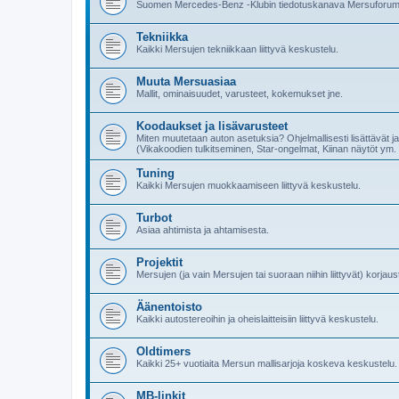
Suomen Mercedes-Benz -Klubin tiedotuskanava Mersuforumi
Tekniikka
Kaikki Mersujen tekniikkaan liittyvä keskustelu.
Muuta Mersuasiaa
Mallit, ominaisuudet, varusteet, kokemukset jne.
Koodaukset ja lisävarusteet
Miten muutetaan auton asetuksia? Ohjelmallisesti lisättävät ja
(Vikakoodien tulkitseminen, Star-ongelmat, Kiinan näytöt ym. e
Tuning
Kaikki Mersujen muokkaamiseen liittyvä keskustelu.
Turbot
Asiaa ahtimista ja ahtamisesta.
Projektit
Mersujen (ja vain Mersujen tai suoraan niihin liittyvät) korjau
Äänentoisto
Kaikki autostereoihin ja oheislaitteisiin liittyvä keskustelu.
Oldtimers
Kaikki 25+ vuotiaita Mersun mallisarjoja koskeva keskustelu.
MB-linkit