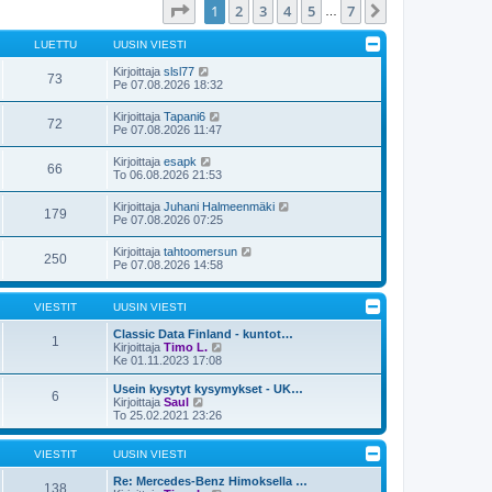
Sivu
1
/
7
1
2
3
4
5
7
Seuraava
…
LUETTU
UUSIN VIESTI
Kirjoittaja
slsl77
73
Pe 07.08.2026 18:32
Kirjoittaja
Tapani6
72
Pe 07.08.2026 11:47
Kirjoittaja
esapk
66
To 06.08.2026 21:53
Kirjoittaja
Juhani Halmeenmäki
179
Pe 07.08.2026 07:25
Kirjoittaja
tahtoomersun
250
Pe 07.08.2026 14:58
VIESTIT
UUSIN VIESTI
Classic Data Finland - kuntot…
1
N
Kirjoittaja
Timo L.
ä
Ke 01.11.2023 17:08
y
t
Usein kysytyt kysymykset - UK…
6
ä
N
Kirjoittaja
Saul
u
ä
To 25.02.2021 23:26
u
y
s
t
i
ä
VIESTIT
UUSIN VIESTI
n
u
v
u
Re: Mercedes-Benz Himoksella …
138
i