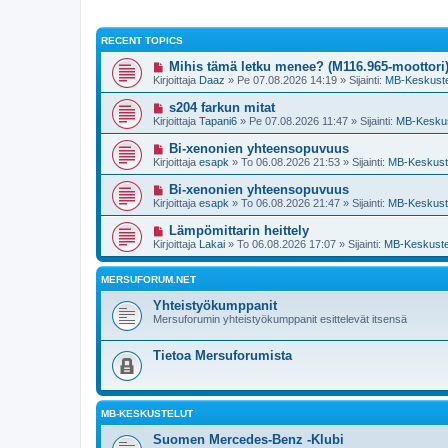
RECENT TOPICS
Mihis tämä letku menee? (M116.965-moottori
Kirjoittaja
Daaz
» Pe 07.08.2026 14:19 » Sijainti:
MB-Keskuste
s204 farkun mitat
Kirjoittaja
Tapani6
» Pe 07.08.2026 11:47 » Sijainti:
MB-Keskus
Bi-xenonien yhteensopuvuus
Kirjoittaja
esapk
» To 06.08.2026 21:53 » Sijainti:
MB-Keskust
Bi-xenonien yhteensopuvuus
Kirjoittaja
esapk
» To 06.08.2026 21:47 » Sijainti:
MB-Keskust
Lämpömittarin heittely
Kirjoittaja
Lakai
» To 06.08.2026 17:07 » Sijainti:
MB-Keskuste
MERSUFORUM.NET
Yhteistyökumppanit
Mersuforumin yhteistyökumppanit esittelevät itsensä
Tietoa Mersuforumista
MB-KESKUSTELUT
Suomen Mercedes-Benz -Klubi