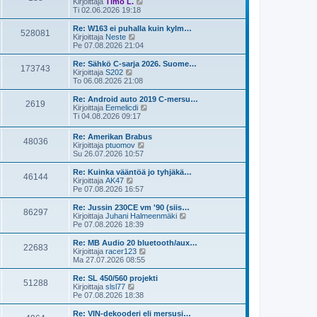
s
N
Kirjoittaja
Timo L.
e
i
ä
Ti 02.06.2026 19:18
s
n
y
t
v
t
Re: W163 ei puhalla kuin kylm…
528081
i
i
ä
N
Kirjoittaja
Neste
e
u
ä
Pe 07.08.2026 21:04
s
u
y
t
s
t
Re: Sähkö C-sarja 2026. Suome…
173743
i
i
ä
N
Kirjoittaja
S202
n
u
ä
To 06.08.2026 21:08
v
u
y
i
s
t
Re: Android auto 2019 C-mersu…
e
2619
i
ä
N
Kirjoittaja
Eemelicdi
s
n
u
ä
Ti 04.08.2026 09:17
t
v
u
y
i
i
s
t
Re: Amerikan Brabus
e
i
48036
ä
N
Kirjoittaja
ptuomov
s
n
u
ä
Su 26.07.2026 10:57
t
v
u
y
i
i
s
t
Re: Kuinka vääntöä jo tyhjäkä…
e
i
46144
ä
N
Kirjoittaja
AK47
s
n
u
ä
Pe 07.08.2026 16:57
t
v
u
y
i
i
s
t
Re: Jussin 230CE vm '90 (siis…
e
86297
i
ä
N
Kirjoittaja
Juhani Halmeenmäki
s
n
u
ä
Pe 07.08.2026 18:39
t
v
u
y
i
i
s
t
Re: MB Audio 20 bluetooth/aux…
e
22683
i
ä
N
Kirjoittaja
racer123
s
n
u
ä
Ma 27.07.2026 08:55
t
v
u
y
i
i
s
t
Re: SL 450/560 projekti
e
51288
i
ä
N
Kirjoittaja
slsl77
s
n
u
ä
Pe 07.08.2026 18:38
t
v
u
y
i
i
s
t
Re: VIN-dekooderi eli mersusi…