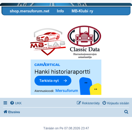
shop.mersuforum.net
Info
MB-Klubi ry
Tarkista autosi tiedot
UKK
Rekisteröidy
Kirjaudu sisään
E
Etusivu
t
s
Tänään on Pe 07.08.2026 23:47