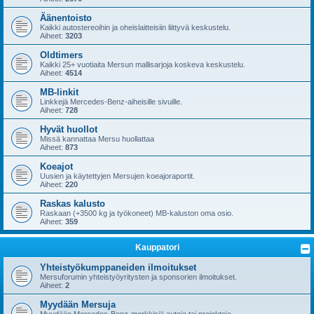
Äänentoisto
Kaikki autostereoihin ja oheislaitteisiin liittyvä keskustelu.
Aiheet:
3203
Oldtimers
Kaikki 25+ vuotiaita Mersun mallisarjoja koskeva keskustelu.
Aiheet:
4514
MB-linkit
Linkkejä Mercedes-Benz-aiheisille sivuille.
Aiheet:
728
Hyvät huollot
Missä kannattaa Mersu huollattaa
Aiheet:
873
Koeajot
Uusien ja käytettyjen Mersujen koeajoraportit.
Aiheet:
220
Raskas kalusto
Raskaan (+3500 kg ja työkoneet) MB-kaluston oma osio.
Aiheet:
359
Kauppatori
Yhteistyökumppaneiden ilmoitukset
Mersuforumin yhteistyöyritysten ja sponsorien ilmoitukset.
Aiheet:
2
Myydään Mersuja
Myydään Mercedes-Benz-merkkisiä autoja tai projekteja.