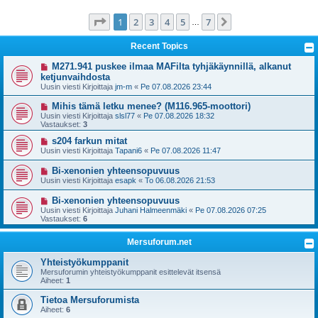
i
Sivu
1
/
7
1
2
3
4
5
7
Seuraava
…
Recent Topics
M271.941 puskee ilmaa MAFilta tyhjäkäynnillä, alkanut
ketjunvaihdosta
Uusin viesti Kirjoittaja
jm-m
«
Pe 07.08.2026 23:44
Mihis tämä letku menee? (M116.965-moottori)
Uusin viesti Kirjoittaja
slsl77
«
Pe 07.08.2026 18:32
Vastaukset:
3
s204 farkun mitat
Uusin viesti Kirjoittaja
Tapani6
«
Pe 07.08.2026 11:47
Bi-xenonien yhteensopuvuus
Uusin viesti Kirjoittaja
esapk
«
To 06.08.2026 21:53
Bi-xenonien yhteensopuvuus
Uusin viesti Kirjoittaja
Juhani Halmeenmäki
«
Pe 07.08.2026 07:25
Vastaukset:
6
Mersuforum.net
Yhteistyökumppanit
Mersuforumin yhteistyökumppanit esittelevät itsensä
Aiheet:
1
Tietoa Mersuforumista
Aiheet:
6