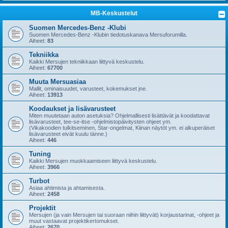
MB-Keskustelut
Suomen Mercedes-Benz -Klubi
Suomen Mercedes-Benz -Klubin tiedotuskanava Mersuforumilla.
Aiheet:
83
Tekniikka
Kaikki Mersujen tekniikkaan liittyvä keskustelu.
Aiheet:
67700
Muuta Mersuasiaa
Mallit, ominaisuudet, varusteet, kokemukset jne.
Aiheet:
13913
Koodaukset ja lisävarusteet
Miten muutetaan auton asetuksia? Ohjelmallisesti lisättävät ja koodattavat
lisävarusteet, tee-se-itse -ohjelmistopäivitysten ohjeet ym.
(Vikakoodien tulkitseminen, Star-ongelmat, Kiinan näytöt ym. ei alkuperäiset
lisävarusteet eivät kuulu tänne.)
Aiheet:
446
Tuning
Kaikki Mersujen muokkaamiseen liittyvä keskustelu.
Aiheet:
3966
Turbot
Asiaa ahtimista ja ahtamisesta.
Aiheet:
2458
Projektit
Mersujen (ja vain Mersujen tai suoraan niihin liittyvät) korjaustarinat, -ohjeet ja
muut vastaavat projektikertomukset.
Aiheet:
2670