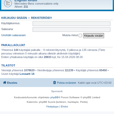
English forum
Mercedes-Benz conversations only
Aiheet:
211
KIRJAUDU SISÄÄN
•
REKISTERÖIDY
Käyttäjätunnus:
Salasana:
Unohdin salasanani
Muista minut
PAIKALLAOLIJAT
Yhteensä
144
käyttäjää paikalla :: 9 rekisteröitynyttä, 0 piilossa ja 135 vierasta (Tieto
perustuu viimeisen 5 minuutin aikana olleisiin aktiivisiin käyttäjiin)
Eniten yhtaikaisia käyttäjiä on ollut
28833
kpl, Ke 15.04.2026 08:26
TILASTOT
Viestejä yhteensä
1078620
• Viestiketjuja yhteensä
111239
• Käyttäjiä yhteensä
65450
•
Uusin käyttäjä
Lossarit 14
Etusivu
Poista evästeet
Kaikki ajat ovat
UTC+03:00
Sponsorit:
Keskustelufoorumin ohjelmisto
phpBB
® Forum Software © phpBB Limited
Käännös: phpBB Suomi (lurttinen, harritapio, Pettis)
Yksityisyys
|
Ehdot