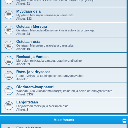
Aiheet:
31
Myydään osia
Myydään Mersujen varaosia ja varusteita.
Aiheet:
133
Ostetaan Mersuja
Ostetaan Mercedes-Benz-merkkisiä autoja tai projekteja.
Aiheet:
28
Ostetaan osia
Ostetaan Mersujen varaosia ja varusteita.
Aiheet:
101
Renkaat ja Vanteet
Mersujen renkaat ja vanteet, osto/myynti/vaihto.
Aiheet:
39
Race- ja viritysosat
Race-, viritys- ja tuuningosien osto/myynti/vaihto.
Aiheet:
6
Oldtimers-kauppatori
Wanhan (+30 vuotiaat mallisarjat) kaluston ja osien osto/myynti/vaihto.
Aiheet:
3337
Lahjoitetaan
Lahjoitetaan Mersuja ja Mersujen osia.
Aiheet:
2
Muut forumit