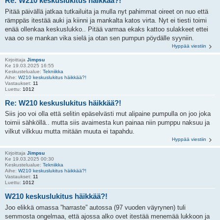
Re: W210 keskuslukitus häikkää?!
Pitää päivällä jatkaa tutkailuita ja mulla nyt pahimmat oireet on nuo että
rämppäs itestää auki ja kiinni ja mankalta katos virta. Nyt ei tiesti toimi
enää ollenkaa keskuslukko.. Pitää varmaa ekaks kattoo sulakkeet ettei
vaa oo se mankan vika sielä ja otan sen pumpun pöydälle syyniin.
Hyppää viestiin
Kirjoittaja
Jimpsu
Ke 19.03.2025 16:55
Keskustelualue:
Tekniikka
Aihe:
W210 keskuslukitus häikkää?!
Vastaukset:
11
Luettu:
1012
Re: W210 keskuslukitus häikkää?!
Siis joo voi olla että selitin epäselvästi mut alipaine pumpulla on joo joka
toimii sähköllä.. mutta siis avaimesta kun painaa niin pumppu naksuu ja
vilkut vilkkuu mutta mitään muuta ei tapahdu.
Hyppää viestiin
Kirjoittaja
Jimpsu
Ke 19.03.2025 00:30
Keskustelualue:
Tekniikka
Aihe:
W210 keskuslukitus häikkää?!
Vastaukset:
11
Luettu:
1012
W210 keskuslukitus häikkää?!
Joo elikkä omassa ”harraste” autossa (97 vuoden väyrynen) tuli
semmosta ongelmaa, että ajossa alko ovet itestää menemää lukkoon ja