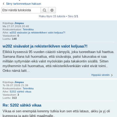
i
Siirry tarkennettuun hakuun
Etsi
Tarkennettu haku
Haku löysi 15 tulosta • Sivu
1
/
1
Kirjoittaja
Jimpsu
Ma 27.07.2026 20:48
Keskustelualue:
Tekniikka
Aihe:
w202 sisävalot ja rekisterikilven valot keljuaa?!
Vastaukset:
0
Luettu:
148
w202 sisävalot ja rekisterikilven valot keljuaa?!
Elikkä kyseessä 95 vuoden cäästö sämpylä, joka tuoreeltaan tuli haettua.
Samana iltana tuli huomattua, että sisävaloja, paitsi lukuvaloa ei saa
millään syttymään eikä valot myöskään pala takakontin sisällä. Sitten
myöhemmin tuli huomattua, että rekisterikilvenkään valot eivät toimi..
Onko nämä laitt...
Hyppää viestiin
Kirjoittaja
Jimpsu
To 09.07.2026 21:39
Keskustelualue:
Tekniikka
Aihe:
S202 sähkö vikaa
Vastaukset:
3
Luettu:
313
Re: S202 sähkö vikaa
Vikaa ei sen enempää kerenny tutkia kun sen että lataus, akku ja yj oli
kunnossa ja auto lähti maailmalle..