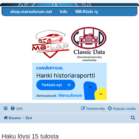
shop.mersuforum.net
Info
MB-Klubi ry
Tarkista autosi tiedot
UKK
Rekisteröidy
Kirjaudu sisään
E
Etusivu
Etsi
t
s
Haku löysi 15 tulosta