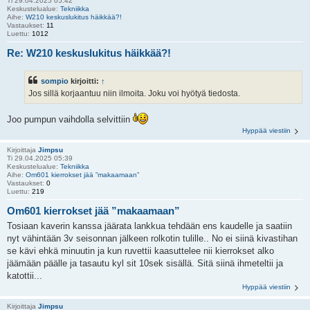
Ti 29.04.2025 05:42
Keskustelualue:
Tekniikka
Aihe:
W210 keskuslukitus häikkää?!
Vastaukset:
11
Luettu:
1012
Re: W210 keskuslukitus häikkää?!
sompio
kirjoitti:
↑
Jos sillä korjaantuu niin ilmoita. Joku voi hyötyä tiedosta.
Joo pumpun vaihdolla selvittiin
Hyppää viestiin
Kirjoittaja
Jimpsu
Ti 29.04.2025 05:39
Keskustelualue:
Tekniikka
Aihe:
Om601 kierrokset jää ”makaamaan”
Vastaukset:
0
Luettu:
219
Om601 kierrokset jää ”makaamaan”
Tosiaan kaverin kanssa jäärata lankkua tehdään ens kaudelle ja saatiin
nyt vähintään 3v seisonnan jälkeen rolkotin tulille.. No ei siinä kivastihan
se kävi ehkä minuutin ja kun ruvettii kaasuttelee nii kierrokset alko
jäämään päälle ja tasautu kyl sit 10sek sisällä. Sitä siinä ihmeteltii ja
katottii...
Hyppää viestiin
Kirjoittaja
Jimpsu