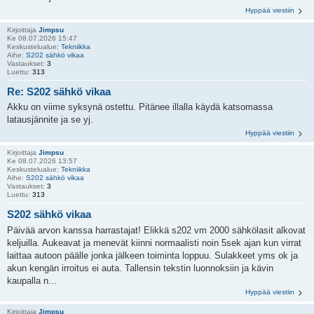
Hyppää viestiin
Kirjoittaja
Jimpsu
Ke 08.07.2026 15:47
Keskustelualue:
Tekniikka
Aihe:
S202 sähkö vikaa
Vastaukset:
3
Luettu:
313
Re: S202 sähkö vikaa
Akku on viime syksynä ostettu. Pitänee illalla käydä katsomassa
latausjännite ja se yj.
Hyppää viestiin
Kirjoittaja
Jimpsu
Ke 08.07.2026 13:57
Keskustelualue:
Tekniikka
Aihe:
S202 sähkö vikaa
Vastaukset:
3
Luettu:
313
S202 sähkö vikaa
Päivää arvon kanssa harrastajat! Elikkä s202 vm 2000 sähkölasit alkovat
keljuilla. Aukeavat ja menevät kiinni normaalisti noin 5sek ajan kun virrat
laittaa autoon päälle jonka jälkeen toiminta loppuu. Sulakkeet yms ok ja
akun kengän irroitus ei auta. Tallensin tekstin luonnoksiin ja kävin
kaupalla n...
Hyppää viestiin
Kirjoittaja
Jimpsu