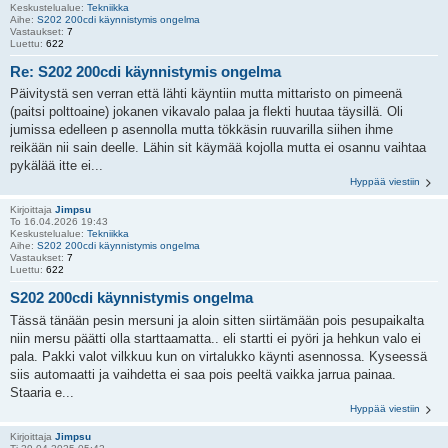
Keskustelualue:
Tekniikka
Aihe:
S202 200cdi käynnistymis ongelma
Vastaukset:
7
Luettu:
622
Re: S202 200cdi käynnistymis ongelma
Päivitystä sen verran että lähti käyntiin mutta mittaristo on pimeenä
(paitsi polttoaine) jokanen vikavalo palaa ja flekti huutaa täysillä. Oli
jumissa edelleen p asennolla mutta tökkäsin ruuvarilla siihen ihme
reikään nii sain deelle. Lähin sit käymää kojolla mutta ei osannu vaihtaa
pykälää itte ei...
Hyppää viestiin
Kirjoittaja
Jimpsu
To 16.04.2026 19:43
Keskustelualue:
Tekniikka
Aihe:
S202 200cdi käynnistymis ongelma
Vastaukset:
7
Luettu:
622
S202 200cdi käynnistymis ongelma
Tässä tänään pesin mersuni ja aloin sitten siirtämään pois pesupaikalta
niin mersu päätti olla starttaamatta.. eli startti ei pyöri ja hehkun valo ei
pala. Pakki valot vilkkuu kun on virtalukko käynti asennossa. Kyseessä
siis automaatti ja vaihdetta ei saa pois peeltä vaikka jarrua painaa.
Staaria e...
Hyppää viestiin
Kirjoittaja
Jimpsu