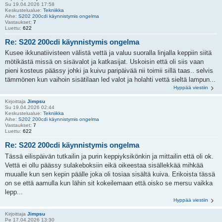
Su 19.04.2026 17:58
Keskustelualue:
Tekniikka
Aihe:
S202 200cdi käynnistymis ongelma
Vastaukset:
7
Luettu:
622
Re: S202 200cdi käynnistymis ongelma
Kusee ikkunatiivisteen välistä vettä ja valuu suoralla linjalla keppiin siitä
mötikästä missä on sisävalot ja katkasijat. Uskoisin että oli siis vaan
pieni kosteus päässy johki ja kuivu paripäivää nii toimii sillä taas.. selvis
tämmönen kun vaihoin sisätilaan led valot ja holahti vettä sieltä lampun...
Hyppää viestiin
Kirjoittaja
Jimpsu
Su 19.04.2026 02:44
Keskustelualue:
Tekniikka
Aihe:
S202 200cdi käynnistymis ongelma
Vastaukset:
7
Luettu:
622
Re: S202 200cdi käynnistymis ongelma
Tässä eilispäivän tutkailin ja purin keppiyksikönkin ja mittailin että oli ok.
Vettä ei ollu päässy sulakeboksiin eikä oikeestaa sisällekkää mihkää
muualle kun sen kepin päälle joka oli tosiaa sisältä kuiva. Erikoista tässä
on se että aamulla kun lähin sit kokeilemaan että oisko se mersu vaikka
lepp...
Hyppää viestiin
Kirjoittaja
Jimpsu
Pe 17.04.2026 13:30