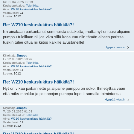
Ke 02.04.2025 02:19
Keskustelualue:
Tekniikka
Aihe:
W210 keskuslukitus häikkää?!
Vastaukset:
11
Luettu:
1012
Re: W210 keskuslukitus häikkää?!
En ainakaan paikantanut semmoista sulaketta, mutta nyt on uusi alipaine
pumppu tuloillaan nii jos vika sillä korjautuu niin tämän aiheen parissa
tuskin tulee oltua nii kiitos kaikille avustaneille!
Hyppää viestiin
Kirjoittaja
Jimpsu
La 22.03.2025 23:49
Keskustelualue:
Tekniikka
Aihe:
W210 keskuslukitus häikkää?!
Vastaukset:
11
Luettu:
1012
Re: W210 keskuslukitus häikkää?!
Nyt on vikaa paikannettu ja alipaine pumppu on sökö. Ihmetyttää vaan
että miks mankka ja pissapojan pumppu lopetti samalla toimintansa…
Hyppää viestiin
Kirjoittaja
Jimpsu
To 20.03.2025 01:03
Keskustelualue:
Tekniikka
Aihe:
W210 keskuslukitus häikkää?!
Vastaukset:
11
Luettu:
1012