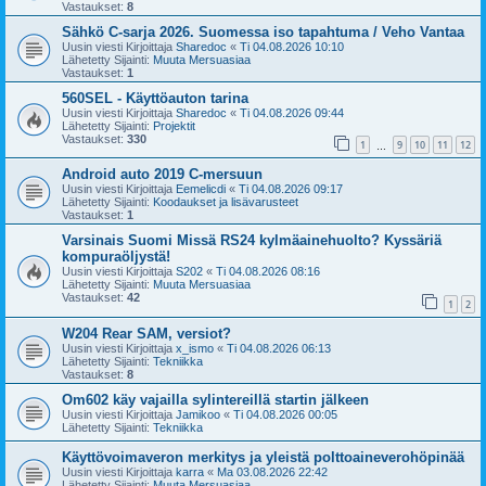
Vastaukset:
8
Sähkö C-sarja 2026. Suomessa iso tapahtuma / Veho Vantaa
Uusin viesti Kirjoittaja
Sharedoc
«
Ti 04.08.2026 10:10
Lähetetty Sijainti:
Muuta Mersuasiaa
Vastaukset:
1
560SEL - Käyttöauton tarina
Uusin viesti Kirjoittaja
Sharedoc
«
Ti 04.08.2026 09:44
Lähetetty Sijainti:
Projektit
Vastaukset:
330
1
9
10
11
12
…
Android auto 2019 C-mersuun
Uusin viesti Kirjoittaja
Eemelicdi
«
Ti 04.08.2026 09:17
Lähetetty Sijainti:
Koodaukset ja lisävarusteet
Vastaukset:
1
Varsinais Suomi Missä RS24 kylmäainehuolto? Kyssäriä
kompuraöljystä!
Uusin viesti Kirjoittaja
S202
«
Ti 04.08.2026 08:16
Lähetetty Sijainti:
Muuta Mersuasiaa
Vastaukset:
42
1
2
W204 Rear SAM, versiot?
Uusin viesti Kirjoittaja
x_ismo
«
Ti 04.08.2026 06:13
Lähetetty Sijainti:
Tekniikka
Vastaukset:
8
Om602 käy vajailla sylintereillä startin jälkeen
Uusin viesti Kirjoittaja
Jamikoo
«
Ti 04.08.2026 00:05
Lähetetty Sijainti:
Tekniikka
Käyttövoimaveron merkitys ja yleistä polttoaineverohöpinää
Uusin viesti Kirjoittaja
karra
«
Ma 03.08.2026 22:42
Lähetetty Sijainti:
Muuta Mersuasiaa