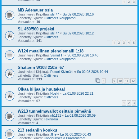
1
2
3
MB Adenauer osia
Uusin viesti Kirjoittaja
slsl77
«
Su 02.08.2026 18:16
Lähetetty Sijainti:
Oldtimers-kauppatori
Vastaukset:
10
SL 450/560 projekti
Uusin viesti Kirjoittaja
slsl77
«
Su 02.08.2026 18:12
Lähetetty Sijainti:
Oldtimers
Vastaukset:
141
1
2
3
4
5
W124 metallinen pienoismalli 1:18
Uusin viesti Kirjoittaja
Samuli H
«
Su 02.08.2026 10:46
Lähetetty Sijainti:
Oldtimers-kauppatori
Shatterin W108 250S -67
Uusin viesti Kirjoittaja
Petteri Kivimäki
«
Su 02.08.2026 10:44
Lähetetty Sijainti:
Oldtimers
Vastaukset:
333
1
9
10
11
12
…
Olkaa hiljaa ja huutakaa!
Uusin viesti Kirjoittaja
Nozki
«
La 01.08.2026 22:21
Lähetetty Sijainti:
Oldtimers
Vastaukset:
67
1
2
3
W213 tunnelmavallot osittain pimeänä
Uusin viesti Kirjoittaja
nh1131
«
La 01.08.2026 20:09
Lähetetty Sijainti:
Tekniikka
Vastaukset:
4
213 sedaniin koukku
Uusin viesti Kirjoittaja
JHe
«
La 01.08.2026 00:43
Lähetetty Sijainti:
Koodaukset ja lisävarusteet