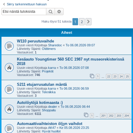
i
Siirry tarkennettuun hakuun
Etsi
Tarkennettu haku
1
2
Seuraava
Haku löysi 51 tulosta
Aiheet
W110 peruutuvaihde
Uusin viesti Kirjoittaja
Sharedoc
«
To 06.08.2026 09:07
Lähetetty Sijainti:
Oldtimers
Vastaukset:
1
Kesäauto Youngtimer 560 SEC 1987 nyt museorekisterissä
2018
Uusin viesti Kirjoittaja
karra
«
To 06.08.2026 07:08
Lähetetty Sijainti:
Projektit
Vastaukset:
746
1
22
23
24
25
…
S211 etujarrusatulan mäntä
Uusin viesti Kirjoittaja
karra
«
To 06.08.2026 06:59
Lähetetty Sijainti:
Tekniikka
Vastaukset:
3
Autolöytöjä kotimaasta :)
Uusin viesti Kirjoittaja
dealer
«
To 06.08.2026 06:44
Lähetetty Sijainti:
Shoppailu
Vastaukset:
6111
1
201
202
203
204
…
Automaattivaihteiston öljyn vaihdot
Uusin viesti Kirjoittaja
AK47
«
Ke 05.08.2026 23:25
Lähetetty Sijainti:
Hyvät huollot