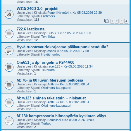
Vastaukset:
16
W115 240D 3.0 -projekti
Uusin viesti Kirjoittaja
Petteri Kivimäki
«
Ke 05.08.2026 22:39
Lähetetty Sijainti:
Oldtimers
Vastaukset:
113
1
2
3
4
722.6 laatikosta
Uusin viesti Kirjoittaja
SuloS91
«
Ke 05.08.2026 18:11
Lähetetty Sijainti:
Tekniikka
Vastaukset:
12
Hyvä ruostevauriokorjaamo pääkaupunkiseudulla?
Uusin viesti Kirjoittaja
esapk
«
Ke 05.08.2026 17:58
Lähetetty Sijainti:
Hyvät huollot
Om651 ja dpf ongelma P244A00
Uusin viesti Kirjoittaja
racer123
«
Ke 05.08.2026 11:34
Lähetetty Sijainti:
Tekniikka
Vastaukset:
1
M: 70- ja 80 luvun Mersujen peltiosia
Uusin viesti Kirjoittaja
Antti S
«
Ke 05.08.2026 08:54
Lähetetty Sijainti:
Oldtimers-kauppatori
Vastaukset:
1
M: w123 sininen takaistuin + niskatuet
Uusin viesti Kirjoittaja
Antti S
«
Ke 05.08.2026 08:51
Lähetetty Sijainti:
Oldtimers-kauppatori
Vastaukset:
1
M113k kompressorin hihnapyörän kytkimen välys.
Uusin viesti Kirjoittaja
Eemelicdi
«
Ke 05.08.2026 08:00
Lähetetty Sijainti:
Turbot
Vastaukset:
2