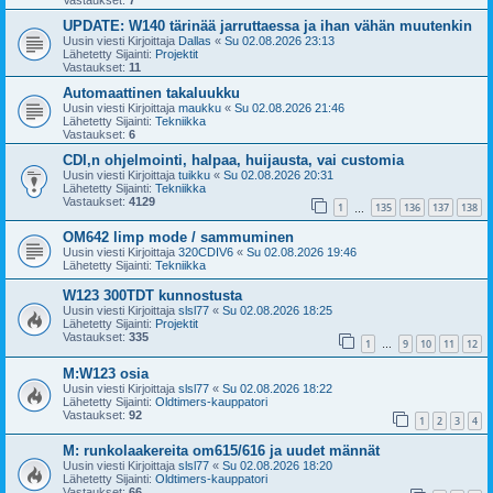
UPDATE: W140 tärinää jarruttaessa ja ihan vähän muutenkin
Uusin viesti Kirjoittaja
Dallas
«
Su 02.08.2026 23:13
Lähetetty Sijainti:
Projektit
Vastaukset:
11
Automaattinen takaluukku
Uusin viesti Kirjoittaja
maukku
«
Su 02.08.2026 21:46
Lähetetty Sijainti:
Tekniikka
Vastaukset:
6
CDI,n ohjelmointi, halpaa, huijausta, vai customia
Uusin viesti Kirjoittaja
tuikku
«
Su 02.08.2026 20:31
Lähetetty Sijainti:
Tekniikka
Vastaukset:
4129
1
135
136
137
138
…
OM642 limp mode / sammuminen
Uusin viesti Kirjoittaja
320CDIV6
«
Su 02.08.2026 19:46
Lähetetty Sijainti:
Tekniikka
W123 300TDT kunnostusta
Uusin viesti Kirjoittaja
slsl77
«
Su 02.08.2026 18:25
Lähetetty Sijainti:
Projektit
Vastaukset:
335
1
9
10
11
12
…
M:W123 osia
Uusin viesti Kirjoittaja
slsl77
«
Su 02.08.2026 18:22
Lähetetty Sijainti:
Oldtimers-kauppatori
Vastaukset:
92
1
2
3
4
M: runkolaakereita om615/616 ja uudet männät
Uusin viesti Kirjoittaja
slsl77
«
Su 02.08.2026 18:20
Lähetetty Sijainti:
Oldtimers-kauppatori
Vastaukset:
66