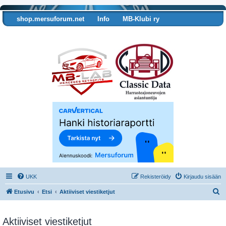
shop.mersuforum.net
Info
MB-Klubi ry
Tarkista autosi tiedot
UKK
Rekisteröidy
Kirjaudu sisään
E
Etusivu
Etsi
Aktiiviset viestiketjut
t
s
Aktiiviset viestiketjut