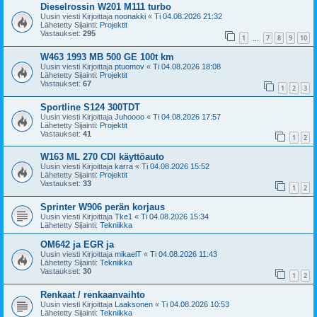
Dieselrossin W201 M111 turbo
Uusin viesti Kirjoittaja
noonakki
«
Ti 04.08.2026 21:32
Lähetetty Sijainti:
Projektit
Vastaukset:
295
1
7
8
9
10
…
W463 1993 MB 500 GE 100t km
Uusin viesti Kirjoittaja
ptuomov
«
Ti 04.08.2026 18:08
Lähetetty Sijainti:
Projektit
Vastaukset:
67
1
2
3
Sportline S124 300TDT
Uusin viesti Kirjoittaja
Juhoooo
«
Ti 04.08.2026 17:57
Lähetetty Sijainti:
Projektit
Vastaukset:
41
1
2
W163 ML 270 CDI käyttöauto
Uusin viesti Kirjoittaja
karra
«
Ti 04.08.2026 15:52
Lähetetty Sijainti:
Projektit
Vastaukset:
33
1
2
Sprinter W906 perän korjaus
Uusin viesti Kirjoittaja
Tke1
«
Ti 04.08.2026 15:34
Lähetetty Sijainti:
Tekniikka
OM642 ja EGR ja
Uusin viesti Kirjoittaja
mikaelT
«
Ti 04.08.2026 11:43
Lähetetty Sijainti:
Tekniikka
Vastaukset:
30
1
2
Renkaat / renkaanvaihto
Uusin viesti Kirjoittaja
Laaksonen
«
Ti 04.08.2026 10:53
Lähetetty Sijainti:
Tekniikka