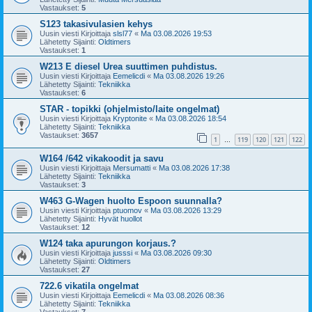
Vastaukset:
5
S123 takasivulasien kehys
Uusin viesti Kirjoittaja
slsl77
«
Ma 03.08.2026 19:53
Lähetetty Sijainti:
Oldtimers
Vastaukset:
1
W213 E diesel Urea suuttimen puhdistus.
Uusin viesti Kirjoittaja
Eemelicdi
«
Ma 03.08.2026 19:26
Lähetetty Sijainti:
Tekniikka
Vastaukset:
6
STAR - topikki (ohjelmisto/laite ongelmat)
Uusin viesti Kirjoittaja
Kryptonite
«
Ma 03.08.2026 18:54
Lähetetty Sijainti:
Tekniikka
Vastaukset:
3657
1
119
120
121
122
…
W164 /642 vikakoodit ja savu
Uusin viesti Kirjoittaja
Mersumatti
«
Ma 03.08.2026 17:38
Lähetetty Sijainti:
Tekniikka
Vastaukset:
3
W463 G-Wagen huolto Espoon suunnalla?
Uusin viesti Kirjoittaja
ptuomov
«
Ma 03.08.2026 13:29
Lähetetty Sijainti:
Hyvät huollot
Vastaukset:
12
W124 taka apurungon korjaus.?
Uusin viesti Kirjoittaja
jusssi
«
Ma 03.08.2026 09:30
Lähetetty Sijainti:
Oldtimers
Vastaukset:
27
722.6 vikatila ongelmat
Uusin viesti Kirjoittaja
Eemelicdi
«
Ma 03.08.2026 08:36
Lähetetty Sijainti:
Tekniikka
Vastaukset:
7