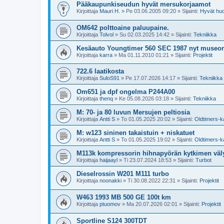
Pääkaupunkiseudun hyvät mersukorjaamot
Kirjoittaja
Mauri H.
»
Pe 03.06.2005 09:20
» Sijainti:
Hyvät huo
OM642 polttoaine paluupaine.
Kirjoittaja
Tolvol
»
Su 02.03.2025 14:42
» Sijainti:
Tekniikka
Kesäauto Youngtimer 560 SEC 1987 nyt museore
Kirjoittaja
karra
»
Ma 01.11.2010 01:21
» Sijainti:
Projektit
722.6 laatikosta
Kirjoittaja
SuloS91
»
Pe 17.07.2026 14:17
» Sijainti:
Tekniikka
Om651 ja dpf ongelma P244A00
Kirjoittaja
thenq
»
Ke 05.08.2026 03:18
» Sijainti:
Tekniikka
M: 70- ja 80 luvun Mersujen peltiosia
Kirjoittaja
Antti S
»
To 01.05.2025 20:02
» Sijainti:
Oldtimers-k
M: w123 sininen takaistuin + niskatuet
Kirjoittaja
Antti S
»
To 01.05.2025 19:02
» Sijainti:
Oldtimers-k
M113k kompressorin hihnapyörän kytkimen väl
Kirjoittaja
haijaayl
»
Ti 23.07.2024 18:53
» Sijainti:
Turbot
Dieselrossin W201 M111 turbo
Kirjoittaja
noonakki
»
Ti 30.08.2022 22:31
» Sijainti:
Projektit
W463 1993 MB 500 GE 100t km
Kirjoittaja
ptuomov
»
Ma 20.07.2026 02:01
» Sijainti:
Projektit
Sportline S124 300TDT