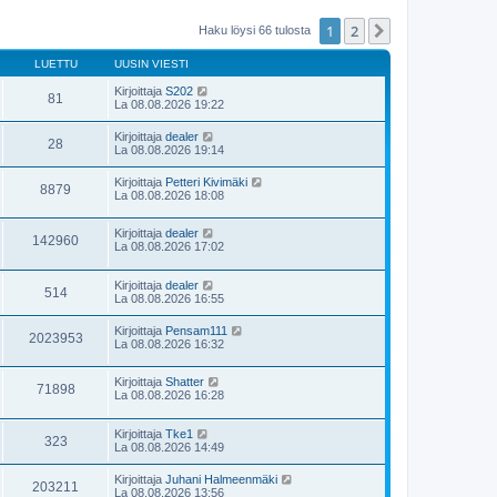
1
2
Seuraava
Haku löysi 66 tulosta
LUETTU
UUSIN VIESTI
Kirjoittaja
S202
81
La 08.08.2026 19:22
Kirjoittaja
dealer
28
La 08.08.2026 19:14
Kirjoittaja
Petteri Kivimäki
8879
La 08.08.2026 18:08
Kirjoittaja
dealer
142960
La 08.08.2026 17:02
Kirjoittaja
dealer
514
La 08.08.2026 16:55
Kirjoittaja
Pensam111
2023953
La 08.08.2026 16:32
Kirjoittaja
Shatter
71898
La 08.08.2026 16:28
Kirjoittaja
Tke1
323
La 08.08.2026 14:49
Kirjoittaja
Juhani Halmeenmäki
203211
La 08.08.2026 13:56