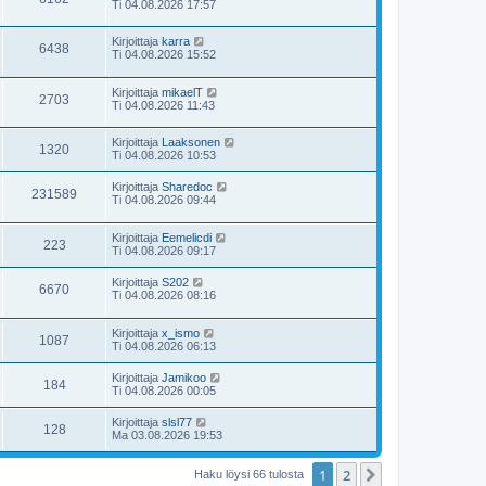
Ti 04.08.2026 17:57
Kirjoittaja
karra
6438
Ti 04.08.2026 15:52
Kirjoittaja
mikaelT
2703
Ti 04.08.2026 11:43
Kirjoittaja
Laaksonen
1320
Ti 04.08.2026 10:53
Kirjoittaja
Sharedoc
231589
Ti 04.08.2026 09:44
Kirjoittaja
Eemelicdi
223
Ti 04.08.2026 09:17
Kirjoittaja
S202
6670
Ti 04.08.2026 08:16
Kirjoittaja
x_ismo
1087
Ti 04.08.2026 06:13
Kirjoittaja
Jamikoo
184
Ti 04.08.2026 00:05
Kirjoittaja
slsl77
128
Ma 03.08.2026 19:53
1
2
Seuraava
Haku löysi 66 tulosta