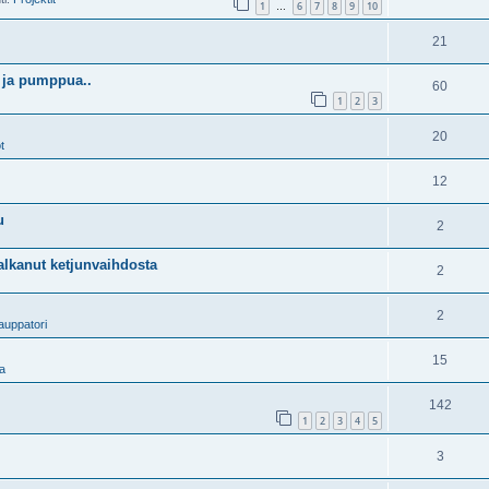
1
6
7
8
9
10
…
21
ä ja pumppua..
60
1
2
3
20
t
12
u
2
alkanut ketjunvaihdosta
2
2
auppatori
15
a
142
1
2
3
4
5
3