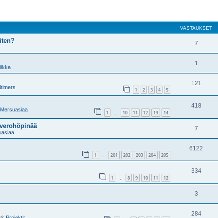
VASTAUKSET
iten?
7
1
iikka
121
dtimers
1
2
3
4
5
418
 Mersuasiaa
1
10
11
12
13
14
…
everohöpinää
7
uasiaa
6122
1
201
202
203
204
205
…
334
1
8
9
10
11
12
…
3
284
ti:
Projektit