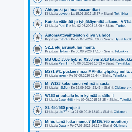
Ahtoputki ja ilmamassamittari
Kirjoittaja
Lovee
»
La 15.01.2022 15:37
» Sijainti:
Tekniikka
Kuinka vääntöä jo tyhjäkäynniltä alkaen.. VNT:
Kirjoittaja
Petri R
»
Ma 02.06.2008 13:09
» Sijainti:
Turbot
Automaattivaihteiston öljyn vaihdot
Kirjoittaja
mitr74
»
Ke 29.07.2026 07:00
» Sijainti:
Hyvät huollo
S211 etujarrusatulan mäntä
Kirjoittaja
Hikkei
»
Ke 05.08.2026 17:15
» Sijainti:
Tekniikka
MB GLC 350e hybrid X253 vm 2018 latausluukk
Kirjoittaja
Petri H.
»
To 06.08.2026 13:33
» Sijainti:
Tekniikka
M271.941 puskee ilmaa MAFilta tyhjäkäynnillä, 
Kirjoittaja
jm-m
»
Pe 07.08.2026 23:44
» Sijainti:
Tekniikka
M: W123 kokonainen vihreä sisusta
Kirjoittaja
h3k5u
»
Ke 18.09.2024 23:43
» Sijainti:
Oldtimers-k
W163 ei puhalla kuin kylmää sisälle !!
Kirjoittaja
Jasen698
»
Ke 09.09.2015 16:35
» Sijainti:
Tekniikk
SL 450/560 projekti
Kirjoittaja
slsl77
»
La 21.09.2019 18:01
» Sijainti:
Oldtimers
Mihis tämä letku menee? (M116.965-moottori)
Kirjoittaja
Daaz
»
Pe 07.08.2026 14:19
» Sijainti:
Oldtimers