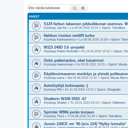
Etsi
Tarkennettu haku
AIHEET
S124 farkun takaoven pikkuikkunan asennus. M
Kirjoittaja
Jari Ke
»
La 08.08.2026 15:01
» Sijainti:
Tekniikka
Hehkun irroitus om605 turbo
Kirjoittaja
Karkeamersu
»
La 08.08.2026 16:58
» Sijainti:
Tekn
W115 240D 3.0 -projekti
Kirjoittaja
Petteri Kivimäki
»
Pe 19.06.2026 15:02
» Sijainti:
Ol
Ostin patteriauton, ekat havainnot
Kirjoittaja
mwessman
»
Su 09.05.2021 19:31
» Sijainti:
Muuta
Käyttövoimaveron merkitys ja yleistä polttoain
Kirjoittaja
karra
»
Ma 03.08.2026 10:32
» Sijainti:
Muuta Mers
Autolöytöjä kotimaasta :)
Kirjoittaja
PM
»
Ke 31.03.2004 14:22
» Sijainti:
Shoppailu
Shatterin W108 250S -67
Kirjoittaja
Shatter
»
To 18.01.2024 20:15
» Sijainti:
Oldtimers
Sprinter W906 perän korjaus
Kirjoittaja
Tke1
»
Ti 04.08.2026 15:34
» Sijainti:
Tekniikka
Jussin 230CE vm '90 (siis 124) *Hylky leimalla*
Kirjoittaja
Juhani Halmeenmäki
»
Ke 05.08.2015 16:50
» Sijain