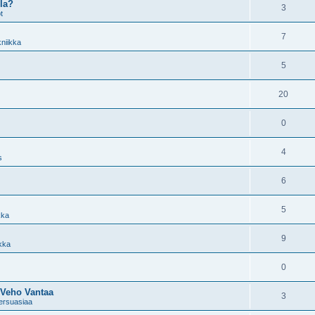
la?
3
t
7
niikka
5
20
0
4
s
6
5
kka
9
kka
0
 Veho Vantaa
3
ersuasiaa