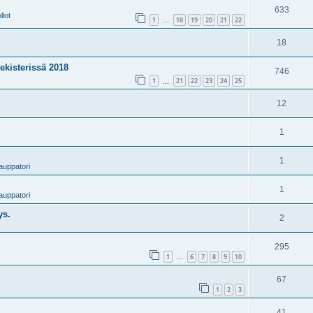
633
llot
1
18
19
20
21
22
…
18
kisterissä 2018
746
1
21
22
23
24
25
…
12
1
1
auppatori
1
auppatori
ys.
2
295
1
6
7
8
9
10
…
67
1
2
3
41