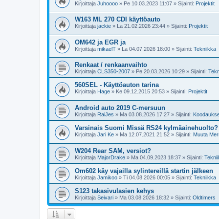
Kirjoittaja
Juhoooo
»
Pe 10.03.2023 11:07
» Sijainti:
Projektit
W163 ML 270 CDI käyttöauto
Kirjoittaja
jackie
»
La 21.02.2026 23:44
» Sijainti:
Projektit
OM642 ja EGR ja
Kirjoittaja
mikaelT
»
La 04.07.2026 18:00
» Sijainti:
Tekniikka
Renkaat / renkaanvaihto
Kirjoittaja
CLS350-2007
»
Pe 20.03.2026 10:29
» Sijainti:
Tekn
560SEL - Käyttöauton tarina
Kirjoittaja
Hage
»
Ke 09.12.2015 20:53
» Sijainti:
Projektit
Android auto 2019 C-mersuun
Kirjoittaja
RaiJes
»
Ma 03.08.2026 17:27
» Sijainti:
Koodaukset
Varsinais Suomi Missä RS24 kylmäainehuolto? 
Kirjoittaja
Jari Ke
»
Ma 12.07.2021 21:52
» Sijainti:
Muuta Mer
W204 Rear SAM, versiot?
Kirjoittaja
MajorDrake
»
Ma 04.09.2023 18:37
» Sijainti:
Tekni
Om602 käy vajailla sylintereillä startin jälkeen
Kirjoittaja
Jamikoo
»
Ti 04.08.2026 00:05
» Sijainti:
Tekniikka
S123 takasivulasien kehys
Kirjoittaja
Seivari
»
Ma 03.08.2026 18:32
» Sijainti:
Oldtimers