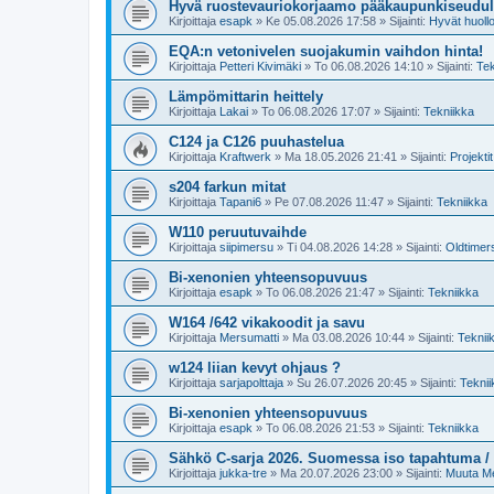
Hyvä ruostevauriokorjaamo pääkaupunkiseudul
Kirjoittaja
esapk
»
Ke 05.08.2026 17:58
» Sijainti:
Hyvät huollo
EQA:n vetonivelen suojakumin vaihdon hinta!
Kirjoittaja
Petteri Kivimäki
»
To 06.08.2026 14:10
» Sijainti:
Tek
Lämpömittarin heittely
Kirjoittaja
Lakai
»
To 06.08.2026 17:07
» Sijainti:
Tekniikka
C124 ja C126 puuhastelua
Kirjoittaja
Kraftwerk
»
Ma 18.05.2026 21:41
» Sijainti:
Projektit
s204 farkun mitat
Kirjoittaja
Tapani6
»
Pe 07.08.2026 11:47
» Sijainti:
Tekniikka
W110 peruutuvaihde
Kirjoittaja
siipimersu
»
Ti 04.08.2026 14:28
» Sijainti:
Oldtimer
Bi-xenonien yhteensopuvuus
Kirjoittaja
esapk
»
To 06.08.2026 21:47
» Sijainti:
Tekniikka
W164 /642 vikakoodit ja savu
Kirjoittaja
Mersumatti
»
Ma 03.08.2026 10:44
» Sijainti:
Teknii
w124 liian kevyt ohjaus ?
Kirjoittaja
sarjapolttaja
»
Su 26.07.2026 20:45
» Sijainti:
Teknii
Bi-xenonien yhteensopuvuus
Kirjoittaja
esapk
»
To 06.08.2026 21:53
» Sijainti:
Tekniikka
Sähkö C-sarja 2026. Suomessa iso tapahtuma /
Kirjoittaja
jukka-tre
»
Ma 20.07.2026 23:00
» Sijainti:
Muuta M