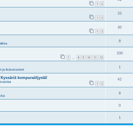
1
2
33
1
2
30
1
2
8
iikka
330
1
8
9
10
11
12
…
1
 ja lisävarusteet
Kyssäriä kompuraöljystä!
42
suasiaa
1
2
8
ikka
0
1