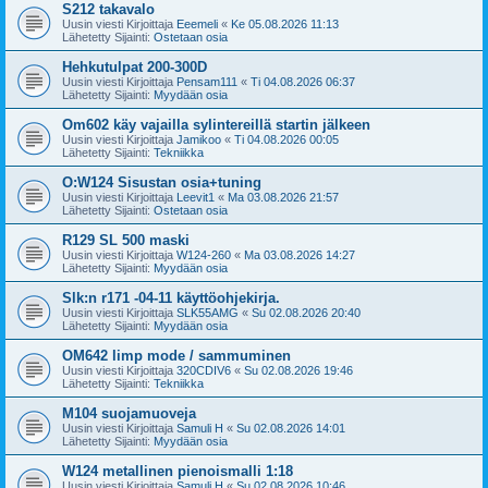
S212 takavalo
Uusin viesti Kirjoittaja
Eeemeli
«
Ke 05.08.2026 11:13
Lähetetty Sijainti:
Ostetaan osia
Hehkutulpat 200-300D
Uusin viesti Kirjoittaja
Pensam111
«
Ti 04.08.2026 06:37
Lähetetty Sijainti:
Myydään osia
Om602 käy vajailla sylintereillä startin jälkeen
Uusin viesti Kirjoittaja
Jamikoo
«
Ti 04.08.2026 00:05
Lähetetty Sijainti:
Tekniikka
O:W124 Sisustan osia+tuning
Uusin viesti Kirjoittaja
Leevit1
«
Ma 03.08.2026 21:57
Lähetetty Sijainti:
Ostetaan osia
R129 SL 500 maski
Uusin viesti Kirjoittaja
W124-260
«
Ma 03.08.2026 14:27
Lähetetty Sijainti:
Myydään osia
Slk:n r171 -04-11 käyttöohjekirja.
Uusin viesti Kirjoittaja
SLK55AMG
«
Su 02.08.2026 20:40
Lähetetty Sijainti:
Myydään osia
OM642 limp mode / sammuminen
Uusin viesti Kirjoittaja
320CDIV6
«
Su 02.08.2026 19:46
Lähetetty Sijainti:
Tekniikka
M104 suojamuoveja
Uusin viesti Kirjoittaja
Samuli H
«
Su 02.08.2026 14:01
Lähetetty Sijainti:
Myydään osia
W124 metallinen pienoismalli 1:18
Uusin viesti Kirjoittaja
Samuli H
«
Su 02.08.2026 10:46