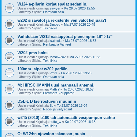
W124 a-pilarin korjauspalat sedaniin.
Uusin viesti Kirjoittaja
sawyer
«
Ke 29.07.2026 12:55
Lähetetty Sijainti:
Ostetaan osia
w202 sisävalot ja rekisterikilven valot keljuaa?!
Uusin viesti Kirjoittaja
Jimpsu
«
Ma 27.07.2026 20:48
Lähetetty Sijainti:
Tekniikka
Vaihdetaan W213 nastapyörät pienempiin 18"->17"
Uusin viesti Kirjoittaja
isalmela
«
Ma 27.07.2026 18:37
Lähetetty Sijainti:
Renkaat ja Vanteet
W202 pms boksi
Uusin viesti Kirjoittaja
Mesew202
«
Ma 27.07.2026 11:38
Lähetetty Sijainti:
Tekniikka
100mm laipat w202 perään
Uusin viesti Kirjoittaja
Vmr1
«
La 25.07.2026 19:26
Lähetetty Sijainti:
Ostetaan osia
M: HIRSCHMANN uusi manuaali antenni.
Uusin viesti Kirjoittaja
Matti Y
«
To 23.07.2026 18:57
Lähetetty Sijainti:
Oldtimers-kauppatori
DSL-1 D kierrosluvun muunnin
Uusin viesti Kirjoittaja
Stj
«
To 23.07.2026 13:04
Lähetetty Sijainti:
Race- ja viritysosat
w245 (2010) b180 cdi automaatti vesipumpun vaihto
Uusin viesti Kirjoittaja
buffe_w
«
Ke 22.07.2026 18:18
Lähetetty Sijainti:
Tekniikka
O: W124:n ajovalon takaosan jousia