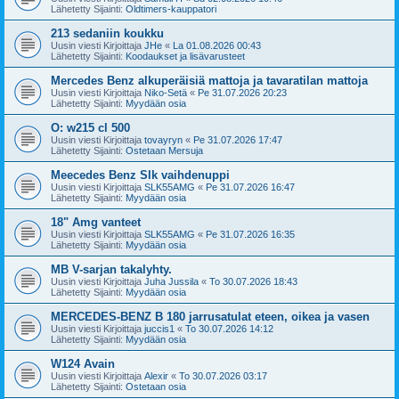
Lähetetty Sijainti:
Oldtimers-kauppatori
213 sedaniin koukku
Uusin viesti Kirjoittaja
JHe
«
La 01.08.2026 00:43
Lähetetty Sijainti:
Koodaukset ja lisävarusteet
Mercedes Benz alkuperäisiä mattoja ja tavaratilan mattoja
Uusin viesti Kirjoittaja
Niko-Setä
«
Pe 31.07.2026 20:23
Lähetetty Sijainti:
Myydään osia
O: w215 cl 500
Uusin viesti Kirjoittaja
tovayryn
«
Pe 31.07.2026 17:47
Lähetetty Sijainti:
Ostetaan Mersuja
Meecedes Benz Slk vaihdenuppi
Uusin viesti Kirjoittaja
SLK55AMG
«
Pe 31.07.2026 16:47
Lähetetty Sijainti:
Myydään osia
18" Amg vanteet
Uusin viesti Kirjoittaja
SLK55AMG
«
Pe 31.07.2026 16:35
Lähetetty Sijainti:
Myydään osia
MB V-sarjan takalyhty.
Uusin viesti Kirjoittaja
Juha Jussila
«
To 30.07.2026 18:43
Lähetetty Sijainti:
Myydään osia
MERCEDES-BENZ B 180 jarrusatulat eteen, oikea ja vasen
Uusin viesti Kirjoittaja
juccis1
«
To 30.07.2026 14:12
Lähetetty Sijainti:
Myydään osia
W124 Avain
Uusin viesti Kirjoittaja
Alexir
«
To 30.07.2026 03:17
Lähetetty Sijainti:
Ostetaan osia