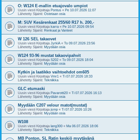
O: W124 E-mallin etuajovalo umpiot
Uusin viesti Kirjoittaja
Pontus
«
Pe 10.07.2026 11:07
Lähetetty Sijainti:
Ostetaan osia
M: SUV Kesärenkaat 255/60 R17 h. 200,-
Uusin viesti Kirjoittaja
karra
«
Pe 10.07.2026 09:54
Lähetetty Sijainti:
Renkaat ja Vanteet
W 126 SEL takaovet
Uusin viesti Kirjoittaja
JyrkiA
«
To 09.07.2026 23:56
Lähetetty Sijainti:
Myydään osia
W124 93-96 mustat takaovipahvit
Uusin viesti Kirjoittaja
S202
«
To 09.07.2026 18:04
Lähetetty Sijainti:
Myydään osia
Kytkin ja laatikko vaihtoehdot om605
Uusin viesti Kirjoittaja
Vmr1
«
Ti 07.07.2026 18:33
Lähetetty Sijainti:
Tekniikka
GLC etumaski
Uusin viesti Kirjoittaja
Pavarotti20
«
Ti 07.07.2026 16:13
Lähetetty Sijainti:
Myydään osia
Myydään C207 velour matot(mustat)
Uusin viesti Kirjoittaja
jsmp
«
Ti 07.07.2026 10:26
Lähetetty Sijainti:
Myydään osia
W108
Uusin viesti Kirjoittaja
lang300
«
Ma 06.07.2026 18:06
Lähetetty Sijainti:
Tekniikka
MB Ponton, SL Ratin keskiö myytävänä