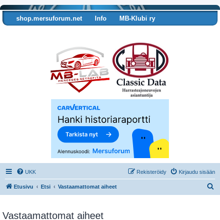
shop.mersuforum.net
Info
MB-Klubi ry
Tarkista autosi tiedot
UKK
Rekisteröidy
Kirjaudu sisään
E
Etusivu
Etsi
Vastaamattomat aiheet
t
s
Vastaamattomat aiheet