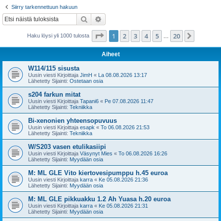
i
Siirry tarkennettuun hakuun
Etsi
Tarkennettu haku
Sivu
1
/
20
1
2
3
4
5
20
Seuraa
Haku löysi yli 1000 tulosta
…
Aiheet
W114/115 sisusta
Uusin viesti Kirjoittaja
JimH
«
La 08.08.2026 13:17
Lähetetty Sijainti:
Ostetaan osia
s204 farkun mitat
Uusin viesti Kirjoittaja
Tapani6
«
Pe 07.08.2026 11:47
Lähetetty Sijainti:
Tekniikka
Bi-xenonien yhteensopuvuus
Uusin viesti Kirjoittaja
esapk
«
To 06.08.2026 21:53
Lähetetty Sijainti:
Tekniikka
W/S203 vasen etulikasiipi
Uusin viesti Kirjoittaja
Väsynyt Mies
«
To 06.08.2026 16:26
Lähetetty Sijainti:
Myydään osia
M: ML GLE Vito kiertovesipumppu h.45 euroa
Uusin viesti Kirjoittaja
karra
«
Ke 05.08.2026 21:36
Lähetetty Sijainti:
Myydään osia
M: ML GLE pikkuakku 1.2 Ah Yuasa h.20 euroa
Uusin viesti Kirjoittaja
karra
«
Ke 05.08.2026 21:31
Lähetetty Sijainti:
Myydään osia