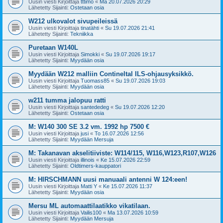
Uusin viesti Kirjoittaja
tttimo
«
Ma 20.07.2026 20:29
Lähetetty Sijainti:
Ostetaan osia
W212 ulkovalot sivupeileissä
Uusin viesti Kirjoittaja
tinatähti
«
Su 19.07.2026 21:41
Lähetetty Sijainti:
Tekniikka
Puretaan W140L
Uusin viesti Kirjoittaja
Simokki
«
Su 19.07.2026 19:17
Lähetetty Sijainti:
Myydään osia
Myydään W212 malliin Contineltal ILS-ohjausyksikkö.
Uusin viesti Kirjoittaja
Tuomass85
«
Su 19.07.2026 19:03
Lähetetty Sijainti:
Myydään osia
w211 tumma jalopuu ratti
Uusin viesti Kirjoittaja
santededeg
«
Su 19.07.2026 12:20
Lähetetty Sijainti:
Ostetaan osia
M: W140 300 SE 3.2 vm. 1992 hp 7500 €
Uusin viesti Kirjoittaja
jusi
«
To 16.07.2026 12:56
Lähetetty Sijainti:
Myydään Mersuja
M: Takanavan akselitiiviste: W114/115, W116,W123,R107,W126
Uusin viesti Kirjoittaja
illinois
«
Ke 15.07.2026 22:59
Lähetetty Sijainti:
Oldtimers-kauppatori
M: HIRSCHMANN uusi manuaali antenni W 124:een!
Uusin viesti Kirjoittaja
Matti Y
«
Ke 15.07.2026 11:37
Lähetetty Sijainti:
Myydään osia
Mersu ML automaattilaatikko vikatilaan.
Uusin viesti Kirjoittaja
Vailis100
«
Ma 13.07.2026 10:59
Lähetetty Sijainti:
Myydään Mersuja