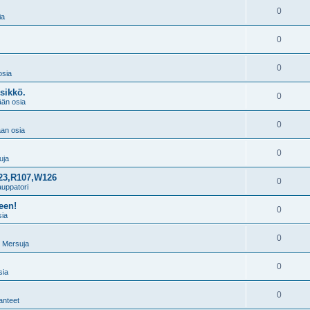
0
ia
0
0
sia
sikkö.
0
än osia
0
an osia
0
uja
123,R107,W126
0
auppatori
een!
0
ia
0
 Mersuja
0
sia
0
anteet