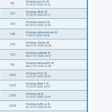
Kirjoittaja
juccis1
85
To 30.07.2026 14:12
Kirjoittaja
Alexir
197
To 30.07.2026 03:17
Kirjoittaja
sawyer
165
Ke 29.07.2026 12:55
Kirjoittaja
tahtoomersun
198
Ti 28.07.2026 18:00
Kirjoittaja
Jimpsu
106
Ma 27.07.2026 20:48
Kirjoittaja
isalmela
153
Ma 27.07.2026 18:37
Kirjoittaja
Mesew202
95
Ma 27.07.2026 11:38
Kirjoittaja
Vmr1
1606
La 25.07.2026 19:26
Kirjoittaja
Matti Y
1102
To 23.07.2026 18:57
Kirjoittaja
Stj
1383
To 23.07.2026 13:04
Kirjoittaja
buffe_w
1018
Ke 22.07.2026 18:18