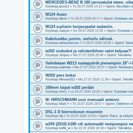
MERCEDES-BENZ B 180 jarrusatulat eteen, oike
Kirjoittaja
juccis1
»
To 30.07.2026 14:12
» Sijainti:
Myydään o
W124 Avain
Kirjoittaja
Alexir
»
To 30.07.2026 03:17
» Sijainti:
Ostetaan osi
W124 a-pilarin korjauspalat sedaniin.
Kirjoittaja
sawyer
»
Ke 29.07.2026 12:55
» Sijainti:
Ostetaan o
Kattoluukku jumiin, verhoilu välissä.
Kirjoittaja
tahtoomersun
»
Ti 28.07.2026 18:00
» Sijainti:
Tekni
w202 sisävalot ja rekisterikilven valot keljuaa?!
Kirjoittaja
Jimpsu
»
Ma 27.07.2026 20:48
» Sijainti:
Tekniikka
Vaihdetaan W213 nastapyörät pienempiin 18"->
Kirjoittaja
isalmela
»
Ma 27.07.2026 18:37
» Sijainti:
Renkaat j
W202 pms boksi
Kirjoittaja
Mesew202
»
Ma 27.07.2026 11:38
» Sijainti:
Teknii
100mm laipat w202 perään
Kirjoittaja
Vmr1
»
La 25.07.2026 19:26
» Sijainti:
Ostetaan osi
M: HIRSCHMANN uusi manuaali antenni.
Kirjoittaja
Matti Y
»
To 23.07.2026 18:57
» Sijainti:
Oldtimers-k
DSL-1 D kierrosluvun muunnin
Kirjoittaja
Stj
»
To 23.07.2026 13:04
» Sijainti:
Race- ja viritys
w245 (2010) b180 cdi automaatti vesipumpun va
Kirjoittaja
buffe_w
»
Ke 22.07.2026 18:18
» Sijainti:
Tekniikka