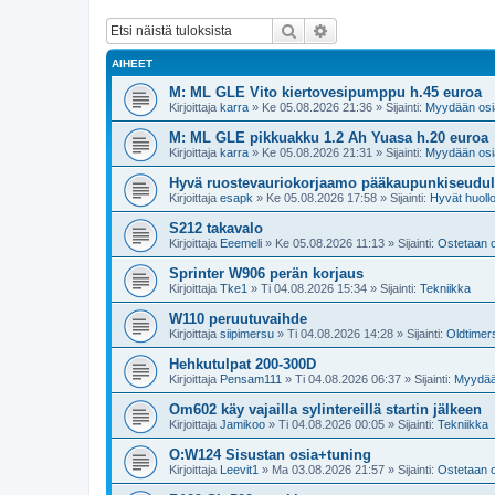
Etsi
Tarkennettu haku
AIHEET
M: ML GLE Vito kiertovesipumppu h.45 euroa
Kirjoittaja
karra
»
Ke 05.08.2026 21:36
» Sijainti:
Myydään osi
M: ML GLE pikkuakku 1.2 Ah Yuasa h.20 euroa
Kirjoittaja
karra
»
Ke 05.08.2026 21:31
» Sijainti:
Myydään osi
Hyvä ruostevauriokorjaamo pääkaupunkiseudul
Kirjoittaja
esapk
»
Ke 05.08.2026 17:58
» Sijainti:
Hyvät huollo
S212 takavalo
Kirjoittaja
Eeemeli
»
Ke 05.08.2026 11:13
» Sijainti:
Ostetaan 
Sprinter W906 perän korjaus
Kirjoittaja
Tke1
»
Ti 04.08.2026 15:34
» Sijainti:
Tekniikka
W110 peruutuvaihde
Kirjoittaja
siipimersu
»
Ti 04.08.2026 14:28
» Sijainti:
Oldtimer
Hehkutulpat 200-300D
Kirjoittaja
Pensam111
»
Ti 04.08.2026 06:37
» Sijainti:
Myydää
Om602 käy vajailla sylintereillä startin jälkeen
Kirjoittaja
Jamikoo
»
Ti 04.08.2026 00:05
» Sijainti:
Tekniikka
O:W124 Sisustan osia+tuning
Kirjoittaja
Leevit1
»
Ma 03.08.2026 21:57
» Sijainti:
Ostetaan 