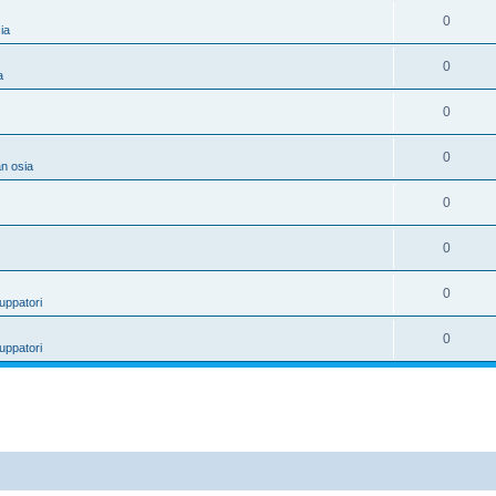
0
ia
0
a
0
0
n osia
0
0
0
uppatori
0
uppatori