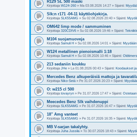
R129 SL 500 maski
Kirjoittaja
W124-260
»
Ma 03.08.2026 14:27
» Sijainti:
Myydää
Slk:n r171 -04-11 käyttöohjekirja.
Kirjoittaja
SLK55AMG
»
Su 02.08.2026 20:40
» Sijainti:
Myydä
OM642 limp mode / sammuminen
Kirjoittaja
320CDIV6
»
Su 02.08.2026 19:46
» Sijainti:
Tekniik
M104 suojamuoveja
Kirjoittaja
Samuli H
»
Su 02.08.2026 14:01
» Sijainti:
Myydään 
W124 metallinen pienoismalli 1:18
Kirjoittaja
Samuli H
»
Su 02.08.2026 10:46
» Sijainti:
Oldtimers
213 sedaniin koukku
Kirjoittaja
JHe
»
La 01.08.2026 00:43
» Sijainti:
Koodaukset ja 
Mercedes Benz alkuperäisiä mattoja ja tavaratil
Kirjoittaja
Niko-Setä
»
Pe 31.07.2026 20:23
» Sijainti:
Myydään
O: w215 cl 500
Kirjoittaja
tovayryn
»
Pe 31.07.2026 17:47
» Sijainti:
Ostetaan
Meecedes Benz Slk vaihdenuppi
Kirjoittaja
SLK55AMG
»
Pe 31.07.2026 16:47
» Sijainti:
Myydä
18" Amg vanteet
Kirjoittaja
SLK55AMG
»
Pe 31.07.2026 16:35
» Sijainti:
Myydä
MB V-sarjan takalyhty.
Kirjoittaja
Juha Jussila
»
To 30.07.2026 18:43
» Sijainti:
Myydä