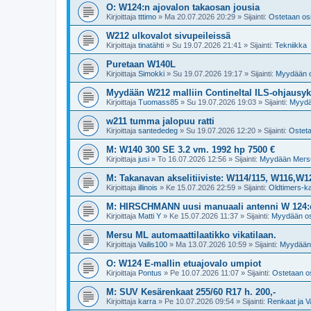
O: W124:n ajovalon takaosan jousia
Kirjoittaja
tttimo
»
Ma 20.07.2026 20:29
» Sijainti:
Ostetaan os
W212 ulkovalot sivupeileissä
Kirjoittaja
tinatähti
»
Su 19.07.2026 21:41
» Sijainti:
Tekniikka
Puretaan W140L
Kirjoittaja
Simokki
»
Su 19.07.2026 19:17
» Sijainti:
Myydään o
Myydään W212 malliin Contineltal ILS-ohjausyk
Kirjoittaja
Tuomass85
»
Su 19.07.2026 19:03
» Sijainti:
Myydä
w211 tumma jalopuu ratti
Kirjoittaja
santededeg
»
Su 19.07.2026 12:20
» Sijainti:
Osteta
M: W140 300 SE 3.2 vm. 1992 hp 7500 €
Kirjoittaja
jusi
»
To 16.07.2026 12:56
» Sijainti:
Myydään Mers
M: Takanavan akselitiiviste: W114/115, W116,W
Kirjoittaja
illinois
»
Ke 15.07.2026 22:59
» Sijainti:
Oldtimers-k
M: HIRSCHMANN uusi manuaali antenni W 124:
Kirjoittaja
Matti Y
»
Ke 15.07.2026 11:37
» Sijainti:
Myydään os
Mersu ML automaattilaatikko vikatilaan.
Kirjoittaja
Vailis100
»
Ma 13.07.2026 10:59
» Sijainti:
Myydään
O: W124 E-mallin etuajovalo umpiot
Kirjoittaja
Pontus
»
Pe 10.07.2026 11:07
» Sijainti:
Ostetaan o
M: SUV Kesärenkaat 255/60 R17 h. 200,-
Kirjoittaja
karra
»
Pe 10.07.2026 09:54
» Sijainti:
Renkaat ja V