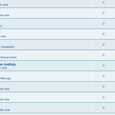
0
n osia
0
än osia
0
ka
0
osia
0
-kauppatori
0
lisävarusteet
an mattoja
0
 osia
0
 Mersuja
0
än osia
0
än osia
0
än osia