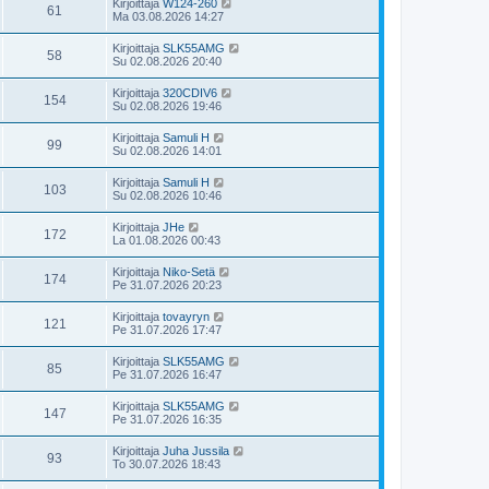
Kirjoittaja
W124-260
61
Ma 03.08.2026 14:27
Kirjoittaja
SLK55AMG
58
Su 02.08.2026 20:40
Kirjoittaja
320CDIV6
154
Su 02.08.2026 19:46
Kirjoittaja
Samuli H
99
Su 02.08.2026 14:01
Kirjoittaja
Samuli H
103
Su 02.08.2026 10:46
Kirjoittaja
JHe
172
La 01.08.2026 00:43
Kirjoittaja
Niko-Setä
174
Pe 31.07.2026 20:23
Kirjoittaja
tovayryn
121
Pe 31.07.2026 17:47
Kirjoittaja
SLK55AMG
85
Pe 31.07.2026 16:47
Kirjoittaja
SLK55AMG
147
Pe 31.07.2026 16:35
Kirjoittaja
Juha Jussila
93
To 30.07.2026 18:43