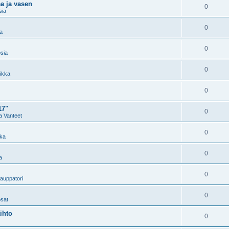
a ja vasen
0
sia
0
a
0
sia
0
ikka
0
17"
0
a Vanteet
0
kka
0
a
0
auppatori
0
osat
ihto
0