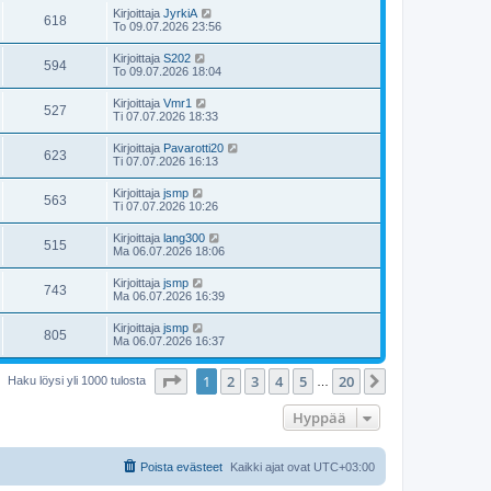
Kirjoittaja
JyrkiA
618
To 09.07.2026 23:56
Kirjoittaja
S202
594
To 09.07.2026 18:04
Kirjoittaja
Vmr1
527
Ti 07.07.2026 18:33
Kirjoittaja
Pavarotti20
623
Ti 07.07.2026 16:13
Kirjoittaja
jsmp
563
Ti 07.07.2026 10:26
Kirjoittaja
lang300
515
Ma 06.07.2026 18:06
Kirjoittaja
jsmp
743
Ma 06.07.2026 16:39
Kirjoittaja
jsmp
805
Ma 06.07.2026 16:37
Sivu
1
/
20
1
2
3
4
5
20
Seuraava
Haku löysi yli 1000 tulosta
…
Hyppää
Poista evästeet
Kaikki ajat ovat
UTC+03:00