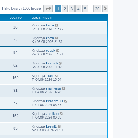
Sivu
1
/
20
1
2
3
4
5
20
Seuraava
Haku löysi yli 1000 tulosta
…
LUETTU
UUSIN VIESTI
Kirjoittaja
karra
26
Ke 05.08.2026 21:36
Kirjoittaja
karra
22
Ke 05.08.2026 21:31
Kirjoittaja
esapk
94
Ke 05.08.2026 17:58
Kirjoittaja
Eeemeli
62
Ke 05.08.2026 11:13
Kirjoittaja
Tke1
169
Ti 04.08.2026 15:34
Kirjoittaja
siipimersu
81
Ti 04.08.2026 14:28
Kirjoittaja
Pensam111
77
Ti 04.08.2026 06:37
Kirjoittaja
Jamikoo
153
Ti 04.08.2026 00:05
Kirjoittaja
Leevit1
85
Ma 03.08.2026 21:57