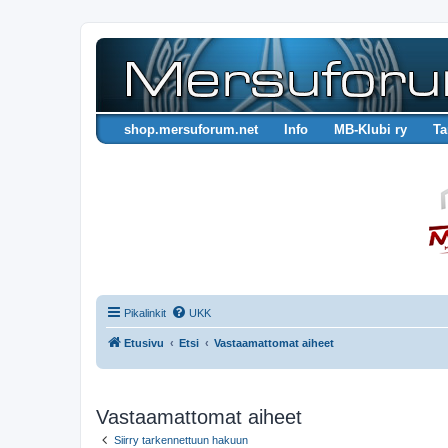
shop.mersuforum.net
Info
MB-Klubi ry
Ta
Pikalinkit
UKK
Etusivu
Etsi
Vastaamattomat aiheet
Vastaamattomat aiheet
Siirry tarkennettuun hakuun