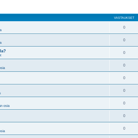
VASTAUKSET
0
a
0
a
la?
0
t
0
osia
0
0
s
0
n osia
0
0
osia