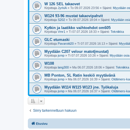
W 126 SEL takaovet
Kirjoittaja
JyrkiA
»
To 09.07.2026 23:56
» Sijainti:
Myydään os
W124 93-96 mustat takaovipahvit
Kirjoittaja
S202
»
To 09.07.2026 18:04
» Sijainti:
Myydään osi
Kytkin ja laatikko vaihtoehdot om605
Kirjoittaja
Vmr1
»
Ti 07.07.2026 18:33
» Sijainti:
Tekniikka
GLC etumaski
Kirjoittaja
Pavarotti20
»
Ti 07.07.2026 16:13
» Sijainti:
Myydää
Myydään C207 velour matot(mustat)
Kirjoittaja
jsmp
»
Ti 07.07.2026 10:26
» Sijainti:
Myydään osia
W108
Kirjoittaja
lang300
»
Ma 06.07.2026 18:06
» Sijainti:
Tekniikka
MB Ponton, SL Ratin keskiö myytävänä
Kirjoittaja
jsmp
»
Ma 06.07.2026 16:39
» Sijainti:
Oldtimers-ka
Myydään W114 W115 W123 jne. Työkaluja
Kirjoittaja
jsmp
»
Ma 06.07.2026 16:37
» Sijainti:
Oldtimers-ka
Siirry tarkennettuun hakuun
Etusivu