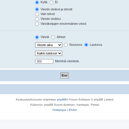
Kyllä
Ei
Viestin otsikot ja tekstit
Vain teksti
Viestin otsikko
Viestiketjujen ensimmäinen viesti
Viestit
Aiheet
Nouseva
Laskeva
Merkkiä viestistä.
Keskustelufoorumin ohjelmisto
phpBB
® Forum Software © phpBB Limited
Käännös: phpBB Suomi (lurttinen, harritapio, Pettis)
Yksityisyys
|
Ehdot