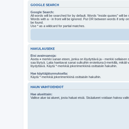
GOOGLE SEARCH
Google Search:
All words will be searched for by default. Words “inside quotes” will be
Words with a - in front will be ignored. Put OR between words if only o
be found.
Use * as a wildcard for partial matches.
HAKULAUSEKE
Etsi avainsanoja:
Aseta
+
merkki sanan eteen, jonka on löydyttävä ja
-
merkki sellaisen s
saa löytyä. Laita haettavat sanat sulkuihin erotettuna
|
-merkillä, mikäli
löydyttävä. Käytä *-merkkiä jokerimerkkinä osittaisiin hakuihin.
Hae käyttäjätunnuksella:
Käytä *-merkkiä jokerimerkkinä osittaisiin hakuihin.
HAUN VAIHTOEHDOT
Hae alueittain:
Valitse alue tai alueet, josta haluat etsiä. Sisäalueet voidaan hakea vali