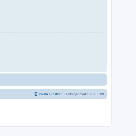
Poista evästeet
Kaikki ajat ovat
UTC+03:00