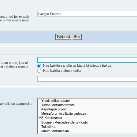
 searched for exactly.
ne of the words must
anan eteen, jota ei
Hae kaikilla sanoilla tai käytä kirjoitettua hakua
 vain yhden sanan on
Hae kaikilla vaihtoehdoilla
tsemalla se alapuolelta.