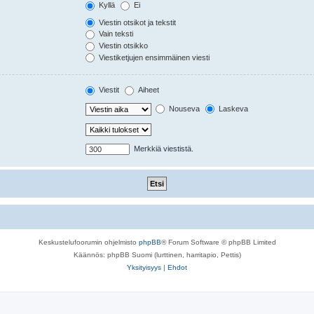
Kyllä
Ei
Viestin otsikot ja tekstit
Vain teksti
Viestin otsikko
Viestiketjujen ensimmäinen viesti
Viestit
Aiheet
Nouseva
Laskeva
Merkkiä viestistä.
Keskustelufoorumin ohjelmisto
phpBB
® Forum Software © phpBB Limited
Käännös: phpBB Suomi (lurttinen, harritapio, Pettis)
Yksityisyys
|
Ehdot