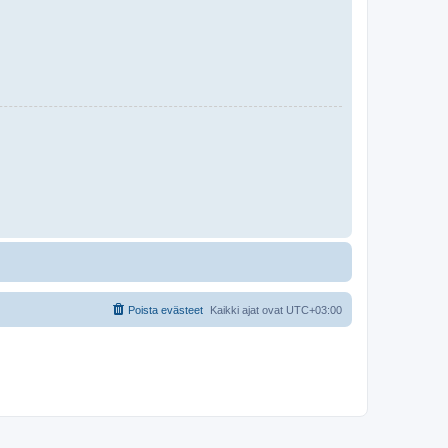
Poista evästeet
Kaikki ajat ovat
UTC+03:00