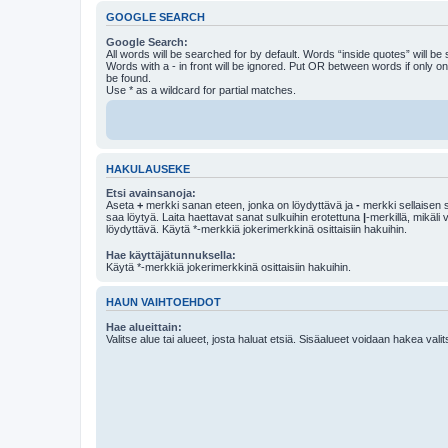
GOOGLE SEARCH
Google Search:
All words will be searched for by default. Words “inside quotes” will be
Words with a - in front will be ignored. Put OR between words if only o
be found.
Use * as a wildcard for partial matches.
HAKULAUSEKE
Etsi avainsanoja:
Aseta
+
merkki sanan eteen, jonka on löydyttävä ja
-
merkki sellaisen s
saa löytyä. Laita haettavat sanat sulkuihin erotettuna
|
-merkillä, mikäli
löydyttävä. Käytä *-merkkiä jokerimerkkinä osittaisiin hakuihin.
Hae käyttäjätunnuksella:
Käytä *-merkkiä jokerimerkkinä osittaisiin hakuihin.
HAUN VAIHTOEHDOT
Hae alueittain:
Valitse alue tai alueet, josta haluat etsiä. Sisäalueet voidaan hakea vali