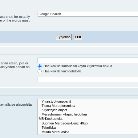
 searched for exactly.
ne of the words must
anan eteen, jota ei
Hae kaikilla sanoilla tai käytä kirjoitettua hakua
 vain yhden sanan on
Hae kaikilla vaihtoehdoilla
tsemalla se alapuolelta.