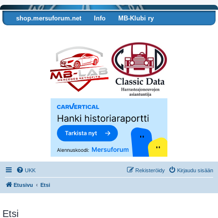
shop.mersuforum.net
Info
MB-Klubi ry
Tarkista autosi tiedot
UKK
Rekisteröidy
Kirjaudu sisään
Etusivu
Etsi
Etsi