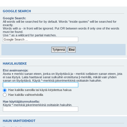
GOOGLE SEARCH
Google Search:
All words will be searched for by default. Words “inside quotes” will be searched for
exactly.
Words with a - in front will be ignored. Put OR between words if only one of the words
must be found.
Use * as a wildcard for partial matches.
HAKULAUSEKE
Etsi avainsanoja:
Aseta
+
merkki sanan eteen, jonka on löydyttävä ja
-
merkki sellaisen sanan eteen, jota
ei saa löytyä. Laita haettavat sanat sulkuihin erotettuna
|
-merkillä, mikäli vain yhden
sanan on löydyttävä. Käytä *-merkkiä jokerimerkkinä osittaisiin hakuihin.
Hae kaikilla sanoilla tai käytä kirjoitettua hakua
Hae kaikilla vaihtoehdoilla
Hae käyttäjätunnuksella:
Käytä *-merkkiä jokerimerkkinä osittaisiin hakuihin.
HAUN VAIHTOEHDOT