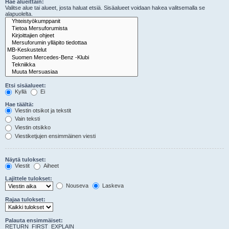
Hae alueittain:
Valitse alue tai alueet, josta haluat etsiä. Sisäalueet voidaan hakea valitsemalla se
alapuolelta.
Etsi sisäalueet:
Kyllä
Ei
Hae täältä:
Viestin otsikot ja tekstit
Vain teksti
Viestin otsikko
Viestiketjujen ensimmäinen viesti
Näytä tulokset:
Viestit
Aiheet
Lajittele tulokset:
Nouseva
Laskeva
Rajaa tulokset:
Palauta ensimmäiset:
RETURN_FIRST_EXPLAIN