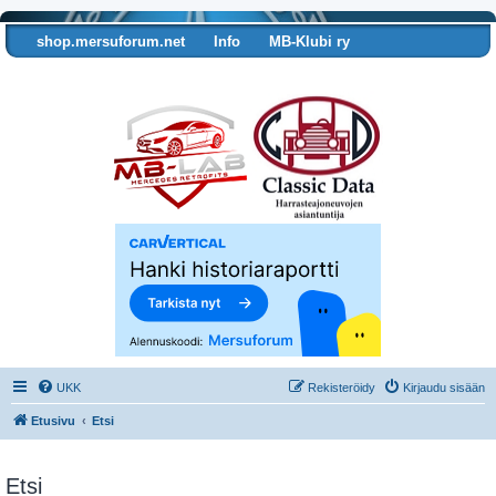
shop.mersuforum.net
Info
MB-Klubi ry
Tarkista autosi tiedot
UKK
Rekisteröidy
Kirjaudu sisään
Etusivu
Etsi
Etsi