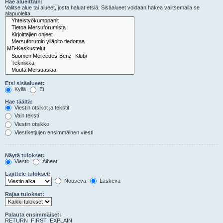
Hae alueittain:
Valitse alue tai alueet, josta haluat etsiä. Sisäalueet voidaan hakea valitsemalla se
alapuolelta.
Etsi sisäalueet:
Kyllä
Ei
Hae täältä:
Viestin otsikot ja tekstit
Vain teksti
Viestin otsikko
Viestiketjujen ensimmäinen viesti
Näytä tulokset:
Viestit
Aiheet
Lajittele tulokset:
Nouseva
Laskeva
Rajaa tulokset:
Palauta ensimmäiset:
RETURN_FIRST_EXPLAIN