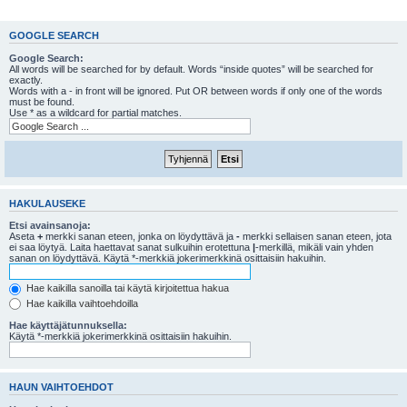
GOOGLE SEARCH
Google Search:
All words will be searched for by default. Words “inside quotes” will be searched for
exactly.
Words with a - in front will be ignored. Put OR between words if only one of the words
must be found.
Use * as a wildcard for partial matches.
HAKULAUSEKE
Etsi avainsanoja:
Aseta
+
merkki sanan eteen, jonka on löydyttävä ja
-
merkki sellaisen sanan eteen, jota
ei saa löytyä. Laita haettavat sanat sulkuihin erotettuna
|
-merkillä, mikäli vain yhden
sanan on löydyttävä. Käytä *-merkkiä jokerimerkkinä osittaisiin hakuihin.
Hae kaikilla sanoilla tai käytä kirjoitettua hakua
Hae kaikilla vaihtoehdoilla
Hae käyttäjätunnuksella:
Käytä *-merkkiä jokerimerkkinä osittaisiin hakuihin.
HAUN VAIHTOEHDOT