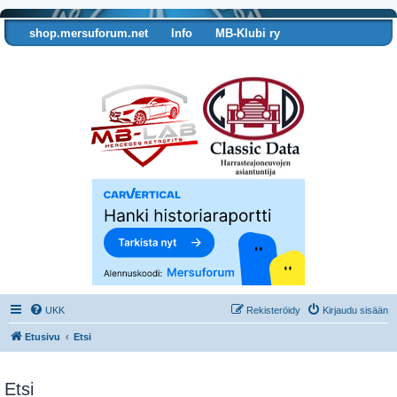
shop.mersuforum.net
Info
MB-Klubi ry
Tarkista autosi tiedot
UKK
Rekisteröidy
Kirjaudu sisään
Etusivu
Etsi
Etsi