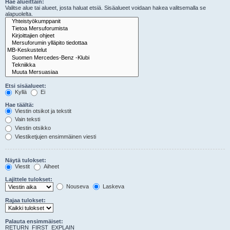
Hae alueittain:
Valitse alue tai alueet, josta haluat etsiä. Sisäalueet voidaan hakea valitsemalla se
alapuolelta.
Etsi sisäalueet:
Kyllä
Ei
Hae täältä:
Viestin otsikot ja tekstit
Vain teksti
Viestin otsikko
Viestiketjujen ensimmäinen viesti
Näytä tulokset:
Viestit
Aiheet
Lajittele tulokset:
Nouseva
Laskeva
Rajaa tulokset:
Palauta ensimmäiset:
RETURN_FIRST_EXPLAIN