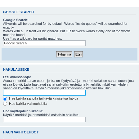
GOOGLE SEARCH
Google Search:
All words will be searched for by default. Words “inside quotes” will be searched for
exactly.
Words with a - in front will be ignored. Put OR between words if only one of the words
must be found.
Use * as a wildcard for partial matches.
HAKULAUSEKE
Etsi avainsanoja:
Aseta
+
merkki sanan eteen, jonka on löydyttävä ja
-
merkki sellaisen sanan eteen, jota
ei saa löytyä. Laita haettavat sanat sulkuihin erotettuna
|
-merkillä, mikäli vain yhden
sanan on löydyttävä. Käytä *-merkkiä jokerimerkkinä osittaisiin hakuihin.
Hae kaikilla sanoilla tai käytä kirjoitettua hakua
Hae kaikilla vaihtoehdoilla
Hae käyttäjätunnuksella:
Käytä *-merkkiä jokerimerkkinä osittaisiin hakuihin.
HAUN VAIHTOEHDOT