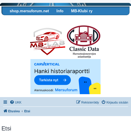
shop.mersuforum.net
Info
MB-Klubi ry
Tarkista autosi tiedot
UKK
Rekisteröidy
Kirjaudu sisään
Etusivu
Etsi
Etsi