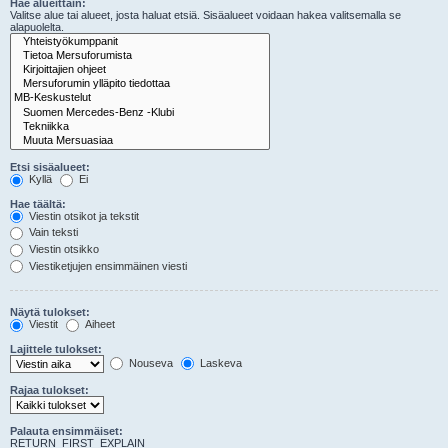
Hae alueittain:
Valitse alue tai alueet, josta haluat etsiä. Sisäalueet voidaan hakea valitsemalla se
alapuolelta.
Etsi sisäalueet:
Kyllä
Ei
Hae täältä:
Viestin otsikot ja tekstit
Vain teksti
Viestin otsikko
Viestiketjujen ensimmäinen viesti
Näytä tulokset:
Viestit
Aiheet
Lajittele tulokset:
Nouseva
Laskeva
Rajaa tulokset:
Palauta ensimmäiset:
RETURN_FIRST_EXPLAIN