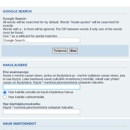
GOOGLE SEARCH
Google Search:
All words will be searched for by default. Words “inside quotes” will be searched for
exactly.
Words with a - in front will be ignored. Put OR between words if only one of the words
must be found.
Use * as a wildcard for partial matches.
HAKULAUSEKE
Etsi avainsanoja:
Aseta
+
merkki sanan eteen, jonka on löydyttävä ja
-
merkki sellaisen sanan eteen, jota
ei saa löytyä. Laita haettavat sanat sulkuihin erotettuna
|
-merkillä, mikäli vain yhden
sanan on löydyttävä. Käytä *-merkkiä jokerimerkkinä osittaisiin hakuihin.
Hae kaikilla sanoilla tai käytä kirjoitettua hakua
Hae kaikilla vaihtoehdoilla
Hae käyttäjätunnuksella:
Käytä *-merkkiä jokerimerkkinä osittaisiin hakuihin.
HAUN VAIHTOEHDOT