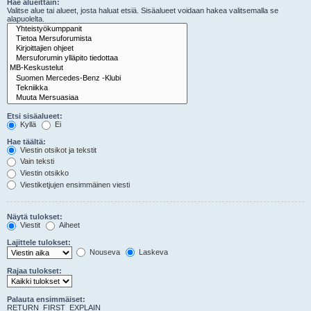
Hae alueittain:
Valitse alue tai alueet, josta haluat etsiä. Sisäalueet voidaan hakea valitsemalla se
alapuolelta.
Etsi sisäalueet:
Kyllä
Ei
Hae täältä:
Viestin otsikot ja tekstit
Vain teksti
Viestin otsikko
Viestiketjujen ensimmäinen viesti
Näytä tulokset:
Viestit
Aiheet
Lajittele tulokset:
Nouseva
Laskeva
Rajaa tulokset:
Palauta ensimmäiset:
RETURN_FIRST_EXPLAIN