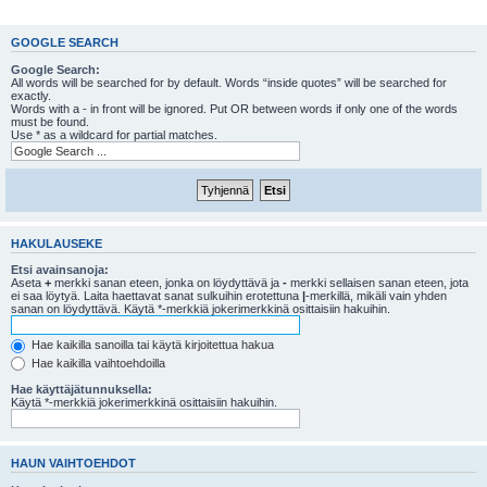
GOOGLE SEARCH
Google Search:
All words will be searched for by default. Words “inside quotes” will be searched for
exactly.
Words with a - in front will be ignored. Put OR between words if only one of the words
must be found.
Use * as a wildcard for partial matches.
HAKULAUSEKE
Etsi avainsanoja:
Aseta
+
merkki sanan eteen, jonka on löydyttävä ja
-
merkki sellaisen sanan eteen, jota
ei saa löytyä. Laita haettavat sanat sulkuihin erotettuna
|
-merkillä, mikäli vain yhden
sanan on löydyttävä. Käytä *-merkkiä jokerimerkkinä osittaisiin hakuihin.
Hae kaikilla sanoilla tai käytä kirjoitettua hakua
Hae kaikilla vaihtoehdoilla
Hae käyttäjätunnuksella:
Käytä *-merkkiä jokerimerkkinä osittaisiin hakuihin.
HAUN VAIHTOEHDOT