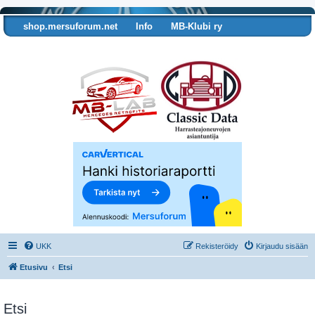
shop.mersuforum.net
Info
MB-Klubi ry
Tarkista autosi tiedot
UKK
Rekisteröidy
Kirjaudu sisään
Etusivu
Etsi
Etsi