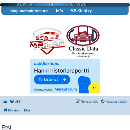
shop.mersuforum.net
Info
MB-Klubi ry
Tarkista autosi tiedot
UKK
Rekisteröidy
Kirjaudu sisään
Etusivu
Etsi
Etsi