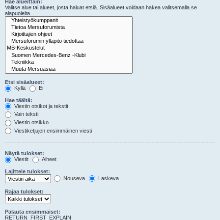
Hae alueittain:
Valitse alue tai alueet, josta haluat etsiä. Sisäalueet voidaan hakea valitsemalla se
alapuolelta.
Etsi sisäalueet:
Kyllä
Ei
Hae täältä:
Viestin otsikot ja tekstit
Vain teksti
Viestin otsikko
Viestiketjujen ensimmäinen viesti
Näytä tulokset:
Viestit
Aiheet
Lajittele tulokset:
Nouseva
Laskeva
Rajaa tulokset:
Palauta ensimmäiset:
RETURN_FIRST_EXPLAIN