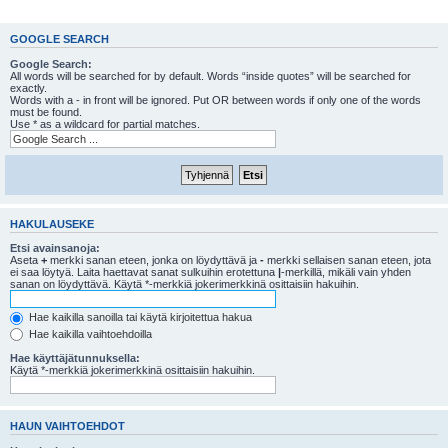
GOOGLE SEARCH
Google Search:
All words will be searched for by default. Words “inside quotes” will be searched for
exactly.
Words with a - in front will be ignored. Put OR between words if only one of the words
must be found.
Use * as a wildcard for partial matches.
HAKULAUSEKE
Etsi avainsanoja:
Aseta
+
merkki sanan eteen, jonka on löydyttävä ja
-
merkki sellaisen sanan eteen, jota
ei saa löytyä. Laita haettavat sanat sulkuihin erotettuna
|
-merkillä, mikäli vain yhden
sanan on löydyttävä. Käytä *-merkkiä jokerimerkkinä osittaisiin hakuihin.
Hae kaikilla sanoilla tai käytä kirjoitettua hakua
Hae kaikilla vaihtoehdoilla
Hae käyttäjätunnuksella:
Käytä *-merkkiä jokerimerkkinä osittaisiin hakuihin.
HAUN VAIHTOEHDOT