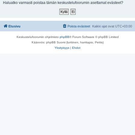
i
Haluatko varmasti poistaa tämän keskustelufoorumin asettamat evästeet?
Etusivu
Poista evästeet
Kaikki ajat ovat
UTC+03:00
Keskustelufoorumin ohjelmisto
phpBB
® Forum Software © phpBB Limited
Käännös: phpBB Suomi (lurttinen, harritapio, Pettis)
Yksityisyys
|
Ehdot