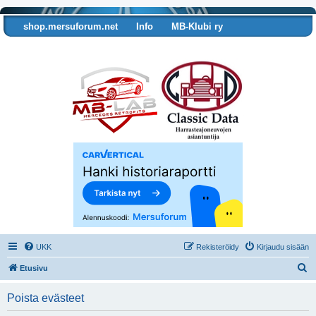
shop.mersuforum.net
Info
MB-Klubi ry
Tarkista autosi tiedot
UKK
Rekisteröidy
Kirjaudu sisään
E
Etusivu
t
Poista evästeet
s