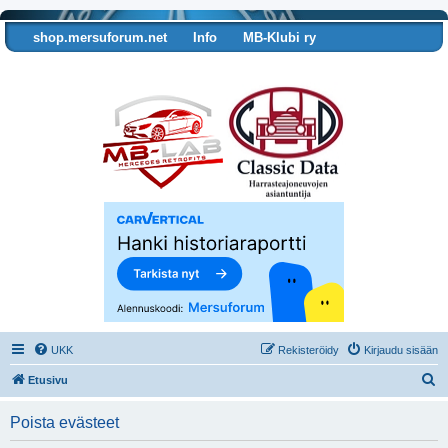
shop.mersuforum.net
Info
MB-Klubi ry
Tarkista autosi tiedot
UKK
Rekisteröidy
Kirjaudu sisään
E
Etusivu
t
Poista evästeet
s