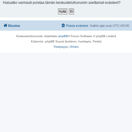
i
Haluatko varmasti poistaa tämän keskustelufoorumin asettamat evästeet?
Etusivu
Poista evästeet
Kaikki ajat ovat
UTC+03:00
Keskustelufoorumin ohjelmisto
phpBB
® Forum Software © phpBB Limited
Käännös: phpBB Suomi (lurttinen, harritapio, Pettis)
Yksityisyys
|
Ehdot