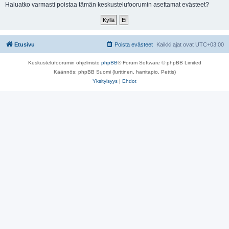
i
Haluatko varmasti poistaa tämän keskustelufoorumin asettamat evästeet?
Etusivu
Poista evästeet
Kaikki ajat ovat
UTC+03:00
Keskustelufoorumin ohjelmisto
phpBB
® Forum Software © phpBB Limited
Käännös: phpBB Suomi (lurttinen, harritapio, Pettis)
Yksityisyys
|
Ehdot