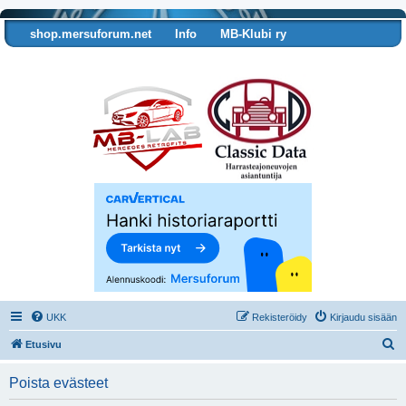
shop.mersuforum.net
Info
MB-Klubi ry
Tarkista autosi tiedot
UKK
Rekisteröidy
Kirjaudu sisään
E
Etusivu
t
Poista evästeet
s