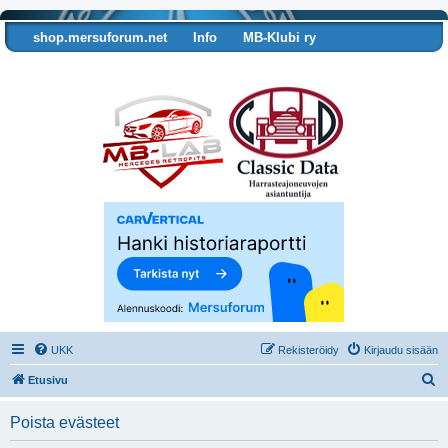
shop.mersuforum.net
Info
MB-Klubi ry
Tarkista autosi tiedot
UKK
Rekisteröidy
Kirjaudu sisään
E
Etusivu
t
Poista evästeet
s