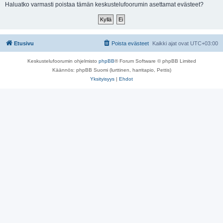
i
Haluatko varmasti poistaa tämän keskustelufoorumin asettamat evästeet?
Etusivu
Poista evästeet
Kaikki ajat ovat
UTC+03:00
Keskustelufoorumin ohjelmisto
phpBB
® Forum Software © phpBB Limited
Käännös: phpBB Suomi (lurttinen, harritapio, Pettis)
Yksityisyys
|
Ehdot