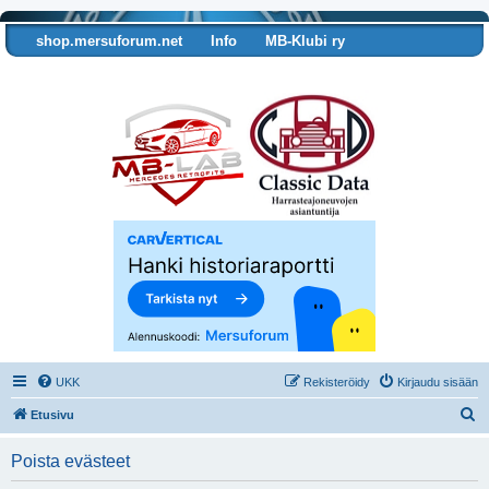
shop.mersuforum.net
Info
MB-Klubi ry
Tarkista autosi tiedot
UKK
Rekisteröidy
Kirjaudu sisään
E
Etusivu
t
Poista evästeet
s