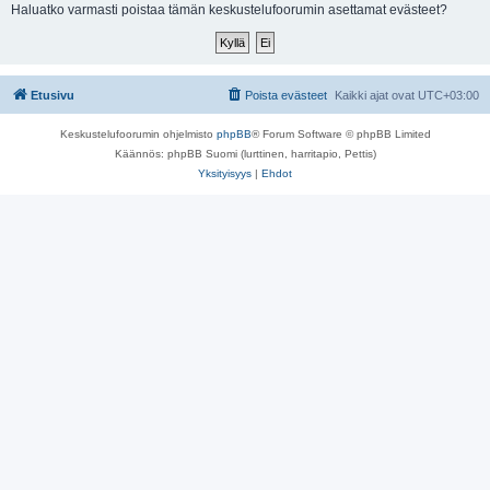
i
Haluatko varmasti poistaa tämän keskustelufoorumin asettamat evästeet?
Etusivu
Poista evästeet
Kaikki ajat ovat
UTC+03:00
Keskustelufoorumin ohjelmisto
phpBB
® Forum Software © phpBB Limited
Käännös: phpBB Suomi (lurttinen, harritapio, Pettis)
Yksityisyys
|
Ehdot