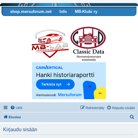
shop.mersuforum.net
Info
MB-Klubi ry
Tarkista autosi tiedot
UKK
Rekisteröidy
Kirjaudu sisään
E
Etusivu
t
Kirjaudu sisään
s