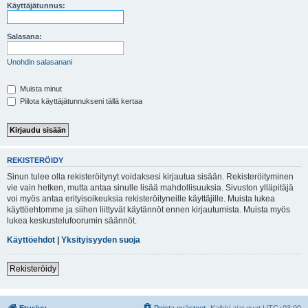
i
Käyttäjätunnus:
Salasana:
Unohdin salasanani
Muista minut
Piilota käyttäjätunnukseni tällä kertaa
REKISTERÖIDY
Sinun tulee olla rekisteröitynyt voidaksesi kirjautua sisään. Rekisteröityminen
vie vain hetken, mutta antaa sinulle lisää mahdollisuuksia. Sivuston ylläpitäjä
voi myös antaa erityisoikeuksia rekisteröityneille käyttäjille. Muista lukea
käyttöehtomme ja siihen liittyvät käytännöt ennen kirjautumista. Muista myös
lukea keskustelufoorumin säännöt.
Käyttöehdot
|
Yksityisyyden suoja
Rekisteröidy
Etusivu
Poista evästeet
Kaikki ajat ovat
UTC+03:00