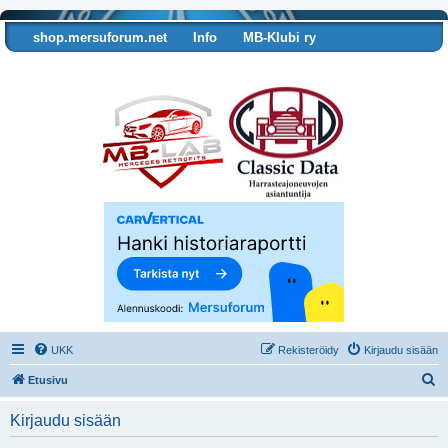
shop.mersuforum.net
Info
MB-Klubi ry
Tarkista autosi tiedot
UKK
Rekisteröidy
Kirjaudu sisään
E
Etusivu
t
Kirjaudu sisään
s