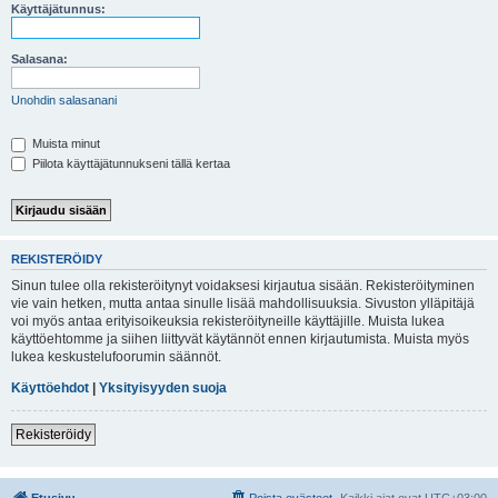
i
Käyttäjätunnus:
Salasana:
Unohdin salasanani
Muista minut
Piilota käyttäjätunnukseni tällä kertaa
REKISTERÖIDY
Sinun tulee olla rekisteröitynyt voidaksesi kirjautua sisään. Rekisteröityminen
vie vain hetken, mutta antaa sinulle lisää mahdollisuuksia. Sivuston ylläpitäjä
voi myös antaa erityisoikeuksia rekisteröityneille käyttäjille. Muista lukea
käyttöehtomme ja siihen liittyvät käytännöt ennen kirjautumista. Muista myös
lukea keskustelufoorumin säännöt.
Käyttöehdot
|
Yksityisyyden suoja
Rekisteröidy
Etusivu
Poista evästeet
Kaikki ajat ovat
UTC+03:00