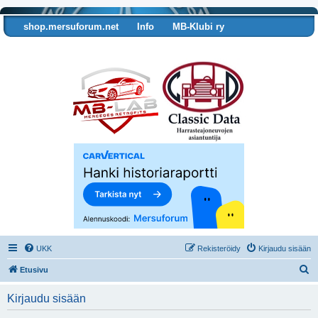
shop.mersuforum.net
Info
MB-Klubi ry
Tarkista autosi tiedot
UKK
Rekisteröidy
Kirjaudu sisään
E
Etusivu
t
Kirjaudu sisään
s