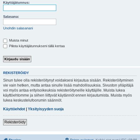
i
Käyttäjätunnus:
Salasana:
Unohdin salasanani
Muista minut
Piilota käyttäjätunnukseni tällä kertaa
REKISTERÖIDY
Sinun tulee olla rekisteröitynyt voidaksesi kirjautua sisään. Rekisteröityminen
vie vain hetken, mutta antaa sinulle lisää mahdollisuuksia. Sivuston ylläpitäjä
voi myös antaa erityisoikeuksia rekisteröityneille käyttäjille. Muista lukea
käyttöehtomme ja siihen liittyvät käytännöt ennen kirjautumista. Muista myös
lukea keskustelufoorumin säännöt.
Käyttöehdot
|
Yksityisyyden suoja
Rekisteröidy
Etusivu
Poista evästeet
Kaikki ajat ovat
UTC+03:00