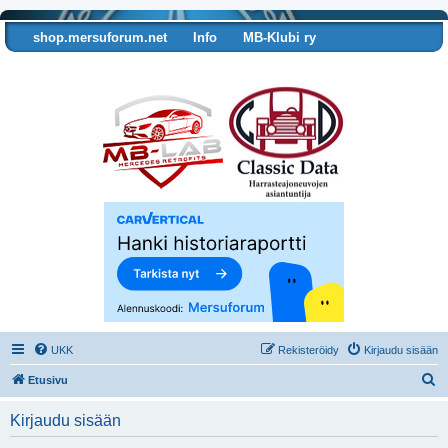
shop.mersuforum.net
Info
MB-Klubi ry
Tarkista autosi tiedot
UKK
Rekisteröidy
Kirjaudu sisään
E
Etusivu
t
Kirjaudu sisään
s