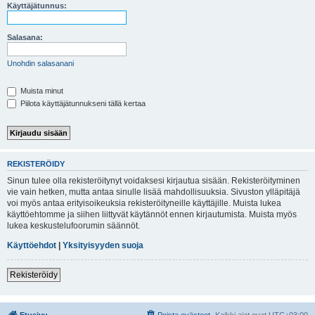
i
Käyttäjätunnus:
Salasana:
Unohdin salasanani
Muista minut
Piilota käyttäjätunnukseni tällä kertaa
REKISTERÖIDY
Sinun tulee olla rekisteröitynyt voidaksesi kirjautua sisään. Rekisteröityminen
vie vain hetken, mutta antaa sinulle lisää mahdollisuuksia. Sivuston ylläpitäjä
voi myös antaa erityisoikeuksia rekisteröityneille käyttäjille. Muista lukea
käyttöehtomme ja siihen liittyvät käytännöt ennen kirjautumista. Muista myös
lukea keskustelufoorumin säännöt.
Käyttöehdot
|
Yksityisyyden suoja
Rekisteröidy
Etusivu
Poista evästeet
Kaikki ajat ovat
UTC+03:00