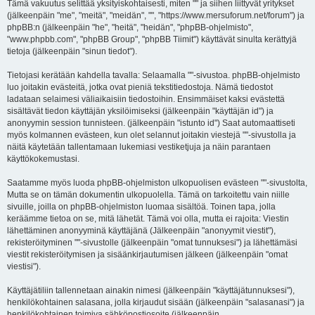
i
Tämä vakuutus selittää yksityiskohtaisesti, miten "" ja siihen liittyvät yritykset
(jälkeenpäin "me", "meitä", "meidän", "", "https://www.mersuforum.net/forum") ja
phpBB:n (jälkeenpäin "he", "heitä", "heidän", "phpBB-ohjelmisto",
"www.phpbb.com", "phpBB Group", "phpBB Tiimit") käyttävät sinulta kerättyjä
tietoja (jälkeenpäin "sinun tiedot").
Tietojasi kerätään kahdella tavalla: Selaamalla ""-sivustoa. phpBB-ohjelmisto
luo joitakin evästeitä, jotka ovat pieniä tekstitiedostoja. Nämä tiedostot
ladataan selaimesi väliaikaisiin tiedostoihin. Ensimmäiset kaksi evästettä
sisältävät tiedon käyttäjän yksilöimiseksi (jälkeenpäin "käyttäjän id") ja
anonyymin session tunnisteen. (jälkeenpäin "istunto id") Saat automaattiseti
myös kolmannen evästeen, kun olet selannut joitakin viestejä ""-sivustolla ja
näitä käytetään tallentamaan lukemiasi vestiketjuja ja näin parantaen
käyttökokemustasi.
Saatamme myös luoda phpBB-ohjelmiston ulkopuolisen evästeen ""-sivustolta,
Mutta se on tämän dokumentin ulkopuolella. Tämä on tarkoitettu vain niille
sivuille, joilla on phpBB-ohjelmiston luomaa sisältöä. Toinen tapa, jolla
keräämme tietoa on se, mitä lähetät. Tämä voi olla, mutta ei rajoita: Viestin
lähettäminen anonyyminä käyttäjänä (Jälkeenpäin "anonyymit viestit"),
rekisteröityminen ""-sivustolle (jälkeenpäin "omat tunnuksesi") ja lähettämäsi
viestit rekisteröitymisen ja sisäänkirjautumisen jälkeen (jälkeenpäin "omat
viestisi").
Käyttäjätiliin tallennetaan ainakin nimesi (jälkeenpäin "käyttäjätunnuksesi"),
henkilökohtainen salasana, jolla kirjaudut sisään (jälkeenpäin "salasanasi") ja
henkilökohtainen toimiva sähköpostiosoite (jälkeenpäin