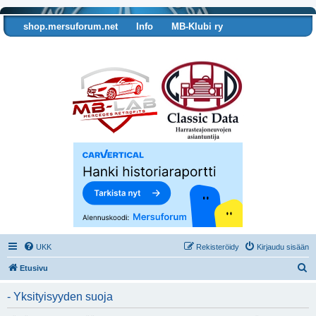
shop.mersuforum.net
Info
MB-Klubi ry
Tarkista autosi tiedot
UKK
Rekisteröidy
Kirjaudu sisään
E
Etusivu
t
- Yksityisyyden suoja
s