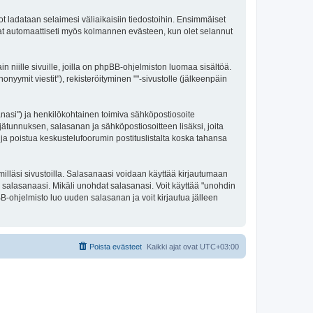
tot ladataan selaimesi väliaikaisiin tiedostoihin. Ensimmäiset
 Saat automaattiseti myös kolmannen evästeen, kun olet selannut
niille sivuille, joilla on phpBB-ohjelmiston luomaa sisältöä.
nyymit viestit"), rekisteröityminen ""-sivustolle (jälkeenpäin
sanasi") ja henkilökohtainen toimiva sähköpostiosoite
ttäjätunnuksen, salasanan ja sähköpostiosoitteen lisäksi, joita
 ja poistua keskustelufoorumin postituslistalta koska tahansa
illäsi sivustoilla. Salasanaasi voidaan käyttää kirjautumaan
ta salasanaasi. Mikäli unohdat salasanasi. Voit käyttää "unohdin
-ohjelmisto luo uuden salasanan ja voit kirjautua jälleen
Poista evästeet
Kaikki ajat ovat
UTC+03:00