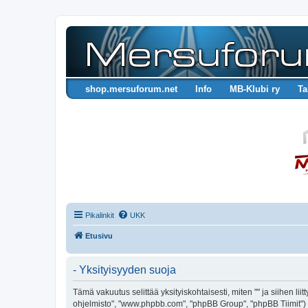
shop.mersuforum.net
Info
MB-Klubi ry
Ta
Pikalinkit
UKK
Etusivu
- Yksityisyyden suoja
Tämä vakuutus selittää yksityiskohtaisesti, miten "" ja siihen lii
ohjelmisto", "www.phpbb.com", "phpBB Group", "phpBB Tiimit") käy