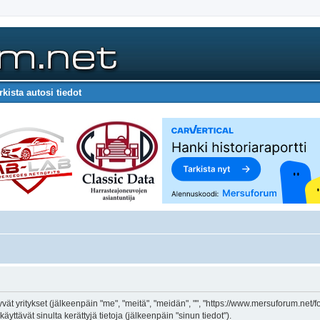
rkista autosi tiedot
ttyvät yritykset (jälkeenpäin "me", "meitä", "meidän", "", "https://www.mersuforum.net
ttävät sinulta kerättyjä tietoja (jälkeenpäin "sinun tiedot").