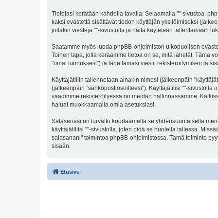
Tietojasi kerätään kahdella tavalla: Selaamalla ""-sivustoa. php
kaksi evästettä sisältävät tiedon käyttäjän yksilöimiseksi (jäl
joitakin viestejä ""-sivustolla ja näitä käytetään tallentamaan l
Saatamme myös luoda phpBB-ohjelmiston ulkopuolisen evästeen ""
Toinen tapa, jolla keräämme tietoa on se, mitä lähetät. Tämä voi
"omat tunnuksesi") ja lähettämäsi viestit rekisteröitymisen ja si
Käyttäjätiliin tallennetaan ainakin nimesi (jälkeenpäin "käyttä
(jälkeenpäin "sähköpostiosoitteesi"). Käyttäjätilisi ""-sivustolla
vaadimme rekisteröityessä on meidän hallinnassamme. Kaikissa tap
haluat muokkaamalla omia asetuksiasi.
Salasanasi on turvattu koodaamalla se yhdensuuntaisella menete
käyttäjätiliisi ""-sivustolla, joten pidä se huolella tallessa. 
salasanani" toimintoa phpBB-ohjelmistossa. Tämä toiminto pyyt
sisään.
Etusivu