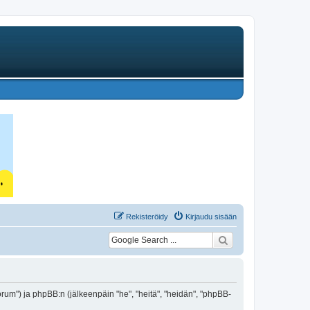
Rekisteröidy
Kirjaudu sisään
/forum") ja phpBB:n (jälkeenpäin "he", "heitä", "heidän", "phpBB-