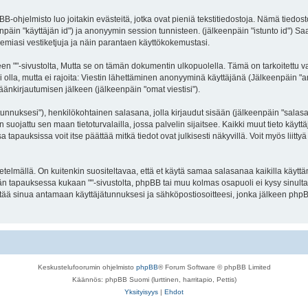
BB-ohjelmisto luo joitakin evästeitä, jotka ovat pieniä tekstitiedostoja. Nämä tiedos
keenpäin "käyttäjän id") ja anonyymin session tunnisteen. (jälkeenpäin "istunto id")
ukemiasi vestiketjuja ja näin parantaen käyttökokemustasi.
-sivustolta, Mutta se on tämän dokumentin ulkopuolella. Tämä on tarkoitettu vain 
 olla, mutta ei rajoita: Viestin lähettäminen anonyyminä käyttäjänä (Jälkeenpäin "ano
säänkirjautumisen jälkeen (jälkeenpäin "omat viestisi").
jätunnuksesi"), henkilökohtainen salasana, jolla kirjaudut sisään (jälkeenpäin "sala
 on suojattu sen maan tietoturvalailla, jossa palvelin sijaitsee. Kaikki muut tieto käy
auksissa voit itse päättää mitkä tiedot ovat julkisesti näkyvillä. Voit myös liittyä
lmällä. On kuitenkin suositeltavaa, että et käytä samaa salasanaa kaikilla käyttäm
Missään tapauksessa kukaan ""-sivustolta, phpBB tai muu kolmas osapuoli ei kysy sinul
ää sinua antamaan käyttäjätunnuksesi ja sähköpostiosoitteesi, jonka jälkeen phpBB
Keskustelufoorumin ohjelmisto
phpBB
® Forum Software © phpBB Limited
Käännös: phpBB Suomi (lurttinen, harritapio, Pettis)
Yksityisyys
|
Ehdot