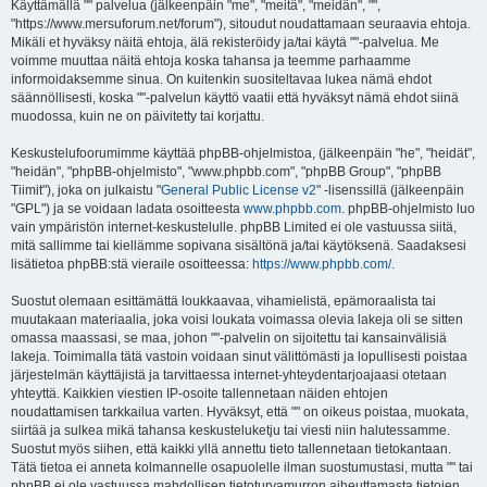
i
Käyttämällä "" palvelua (jälkeenpäin "me", "meitä", "meidän", "",
"https://www.mersuforum.net/forum"), sitoudut noudattamaan seuraavia ehtoja.
Mikäli et hyväksy näitä ehtoja, älä rekisteröidy ja/tai käytä ""-palvelua. Me
voimme muuttaa näitä ehtoja koska tahansa ja teemme parhaamme
informoidaksemme sinua. On kuitenkin suositeltavaa lukea nämä ehdot
säännöllisesti, koska ""-palvelun käyttö vaatii että hyväksyt nämä ehdot siinä
muodossa, kuin ne on päivitetty tai korjattu.
Keskustelufoorumimme käyttää phpBB-ohjelmistoa, (jälkeenpäin "he", "heidät",
"heidän", "phpBB-ohjelmisto", "www.phpbb.com", "phpBB Group", "phpBB
Tiimit"), joka on julkaistu "
General Public License v2
" -lisenssillä (jälkeenpäin
"GPL") ja se voidaan ladata osoitteesta
www.phpbb.com
. phpBB-ohjelmisto luo
vain ympäristön internet-keskustelulle. phpBB Limited ei ole vastuussa siitä,
mitä sallimme tai kiellämme sopivana sisältönä ja/tai käytöksenä. Saadaksesi
lisätietoa phpBB:stä vieraile osoitteessa:
https://www.phpbb.com/
.
Suostut olemaan esittämättä loukkaavaa, vihamielistä, epämoraalista tai
muutakaan materiaalia, joka voisi loukata voimassa olevia lakeja oli se sitten
omassa maassasi, se maa, johon ""-palvelin on sijoitettu tai kansainvälisiä
lakeja. Toimimalla tätä vastoin voidaan sinut välittömästi ja lopullisesti poistaa
järjestelmän käyttäjistä ja tarvittaessa internet-yhteydentarjoajaasi otetaan
yhteyttä. Kaikkien viestien IP-osoite tallennetaan näiden ehtojen
noudattamisen tarkkailua varten. Hyväksyt, että "" on oikeus poistaa, muokata,
siirtää ja sulkea mikä tahansa keskusteluketju tai viesti niin halutessamme.
Suostut myös siihen, että kaikki yllä annettu tieto tallennetaan tietokantaan.
Tätä tietoa ei anneta kolmannelle osapuolelle ilman suostumustasi, mutta "" tai
phpBB ei ole vastuussa mahdollisen tietoturvamurron aiheuttamasta tietojen