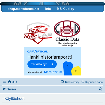
shop.mersuforum.net
Info
MB-Klubi ry
Tarkista autosi tiedot
UKK
Rekisteröidy
Kirjaudu sisään
E
Etusivu
t
- Käyttöehdot
s