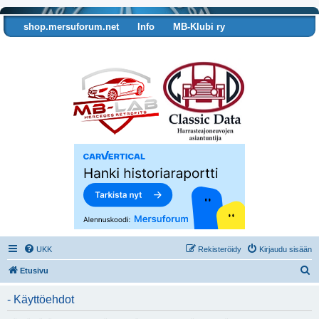
shop.mersuforum.net
Info
MB-Klubi ry
Tarkista autosi tiedot
UKK
Rekisteröidy
Kirjaudu sisään
E
Etusivu
t
- Käyttöehdot
s