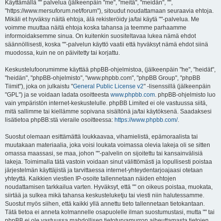
i
Käyttämällä "" palvelua (jälkeenpäin "me", "meitä", "meidän", "",
"https://www.mersuforum.net/forum"), sitoudut noudattamaan seuraavia ehtoja.
Mikäli et hyväksy näitä ehtoja, älä rekisteröidy ja/tai käytä ""-palvelua. Me
voimme muuttaa näitä ehtoja koska tahansa ja teemme parhaamme
informoidaksemme sinua. On kuitenkin suositeltavaa lukea nämä ehdot
säännöllisesti, koska ""-palvelun käyttö vaatii että hyväksyt nämä ehdot siinä
muodossa, kuin ne on päivitetty tai korjattu.
Keskustelufoorumimme käyttää phpBB-ohjelmistoa, (jälkeenpäin "he", "heidät",
"heidän", "phpBB-ohjelmisto", "www.phpbb.com", "phpBB Group", "phpBB
Tiimit"), joka on julkaistu "
General Public License v2
" -lisenssillä (jälkeenpäin
"GPL") ja se voidaan ladata osoitteesta
www.phpbb.com
. phpBB-ohjelmisto luo
vain ympäristön internet-keskustelulle. phpBB Limited ei ole vastuussa siitä,
mitä sallimme tai kiellämme sopivana sisältönä ja/tai käytöksenä. Saadaksesi
lisätietoa phpBB:stä vieraile osoitteessa:
https://www.phpbb.com/
.
Suostut olemaan esittämättä loukkaavaa, vihamielistä, epämoraalista tai
muutakaan materiaalia, joka voisi loukata voimassa olevia lakeja oli se sitten
omassa maassasi, se maa, johon ""-palvelin on sijoitettu tai kansainvälisiä
lakeja. Toimimalla tätä vastoin voidaan sinut välittömästi ja lopullisesti poistaa
järjestelmän käyttäjistä ja tarvittaessa internet-yhteydentarjoajaasi otetaan
yhteyttä. Kaikkien viestien IP-osoite tallennetaan näiden ehtojen
noudattamisen tarkkailua varten. Hyväksyt, että "" on oikeus poistaa, muokata,
siirtää ja sulkea mikä tahansa keskusteluketju tai viesti niin halutessamme.
Suostut myös siihen, että kaikki yllä annettu tieto tallennetaan tietokantaan.
Tätä tietoa ei anneta kolmannelle osapuolelle ilman suostumustasi, mutta "" tai
phpBB ei ole vastuussa mahdollisen tietoturvamurron aiheuttamasta tietojen