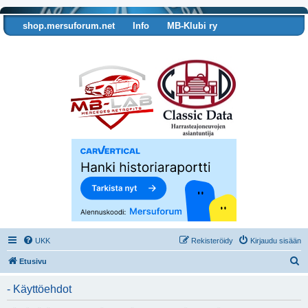
shop.mersuforum.net
Info
MB-Klubi ry
Tarkista autosi tiedot
UKK
Rekisteröidy
Kirjaudu sisään
E
Etusivu
t
- Käyttöehdot
s