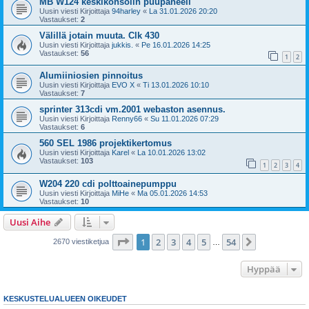
MB W124 keskikonsolin puupaneeli
Uusin viesti Kirjoittaja
94harley
«
La 31.01.2026 20:20
Vastaukset:
2
Välillä jotain muuta. Clk 430
Uusin viesti Kirjoittaja
jukkis.
«
Pe 16.01.2026 14:25
Vastaukset:
56
1
2
Alumiiniosien pinnoitus
Uusin viesti Kirjoittaja
EVO X
«
Ti 13.01.2026 10:10
Vastaukset:
7
sprinter 313cdi vm.2001 webaston asennus.
Uusin viesti Kirjoittaja
Renny66
«
Su 11.01.2026 07:29
Vastaukset:
6
560 SEL 1986 projektikertomus
Uusin viesti Kirjoittaja
Karel
«
La 10.01.2026 13:02
Vastaukset:
103
1
2
3
4
W204 220 cdi polttoainepumppu
Uusin viesti Kirjoittaja
MiHe
«
Ma 05.01.2026 14:53
Vastaukset:
10
Uusi Aihe
Sivu
1
/
54
1
2
3
4
5
54
Seuraava
2670 viestiketjua
…
Hyppää
KESKUSTELUALUEEN OIKEUDET