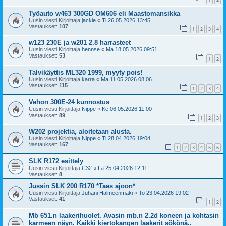
Työauto w463 300GD OM606 eli Maastomansikka
Uusin viesti Kirjoittaja
jackie
«
Ti 26.05.2026 13:45
Vastaukset:
107
1
2
3
4
w123 230E ja w201 2.8 harrasteet
Uusin viesti Kirjoittaja
hennse
«
Ma 18.05.2026 09:51
Vastaukset:
53
1
2
Talvikäyttis ML320 1999, myyty pois!
Uusin viesti Kirjoittaja
karra
«
Ma 11.05.2026 08:06
Vastaukset:
115
1
2
3
4
Vehon 300E-24 kunnostus
Uusin viesti Kirjoittaja
Nippe
«
Ke 06.05.2026 11:00
Vastaukset:
89
1
2
3
W202 projektia, aloitetaan alusta.
Uusin viesti Kirjoittaja
Nippe
«
Ti 28.04.2026 19:04
Vastaukset:
167
1
2
3
4
5
6
SLK R172 esittely
Uusin viesti Kirjoittaja
C32
«
La 25.04.2026 12:11
Vastaukset:
8
Jussin SLK 200 R170 *Taas ajoon*
Uusin viesti Kirjoittaja
Juhani Halmeenmäki
«
To 23.04.2026 19:02
Vastaukset:
41
1
2
Mb 651.n laakerihuolet. Avasin mb.n 2.2d koneen ja kohtasin
karmeen näyn. Kaikki kiertokangen laakerit sökönä..