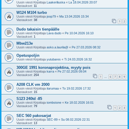
Uusin viesti Kirjoittaja
Laakeriliuska
«
La 18.04.2026 20:07
Vastaukset:
11
W124 M104 turbo
Uusin viesti Kirjoittaja
joop79
«
Ma 13.04.2026 15:34
Vastaukset:
38
1
2
Dudo takaisin tienpäälle
Uusin viesti Kirjoittaja
Lava dudo
«
Pe 10.04.2026 16:10
Vastaukset:
1
Mbw213e
Uusin viesti Kirjoittaja
asko.a.laurila@
«
Pe 27.03.2026 08:32
Opetuspoljin
Uusin viesti Kirjoittaja
yutubares
«
Ti 24.03.2026 16:32
300GE 1991 koronaprojektina, myyty pois
Uusin viesti Kirjoittaja
karra
«
Pe 27.02.2026 09:04
Vastaukset:
254
1
6
7
8
9
…
A208 CLK vm 2000
Uusin viesti Kirjoittaja
itarumaa
«
To 19.02.2026 17:32
Vastaukset:
15
S123 240td -85
Uusin viesti Kirjoittaja
tombstone
«
Ke 18.02.2026 16:01
Vastaukset:
79
1
2
3
SEC 560 pakosarjat
Uusin viesti Kirjoittaja
SEC-89
«
Su 08.02.2026 22:31
Vastaukset:
13