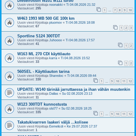
Dieselrossin W201 M111 turbo
Uusin viesti Kirjoittaja
noonakki
«
Ti 04.08.2026 21:32
Vastaukset:
295
1
7
8
9
10
…
W463 1993 MB 500 GE 100t km
Uusin viesti Kirjoittaja
ptuomov
«
Ti 04.08.2026 18:08
Vastaukset:
67
1
2
3
Sportline S124 300TDT
Uusin viesti Kirjoittaja
Juhoooo
«
Ti 04.08.2026 17:57
Vastaukset:
41
1
2
W163 ML 270 CDI käyttöauto
Uusin viesti Kirjoittaja
karra
«
Ti 04.08.2026 15:52
Vastaukset:
33
1
2
560SEL - Käyttöauton tarina
Uusin viesti Kirjoittaja
Sharedoc
«
Ti 04.08.2026 09:44
Vastaukset:
330
1
9
10
11
12
…
UPDATE: W140 tärinää jarruttaessa ja ihan vähän muutenkin
Uusin viesti Kirjoittaja
Dallas
«
Su 02.08.2026 23:13
Vastaukset:
11
W123 300TDT kunnostusta
Uusin viesti Kirjoittaja
slsl77
«
Su 02.08.2026 18:25
Vastaukset:
335
1
9
10
11
12
…
Takatukivarrren laakeri väljä ...kolisee
Uusin viesti Kirjoittaja
Eemelicdi
«
Ke 29.07.2026 17:37
Vastaukset:
1