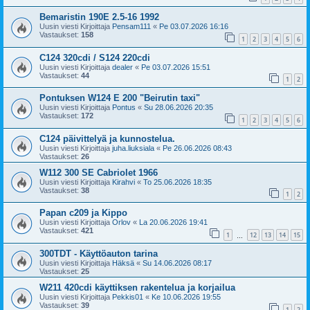
Bemaristin 190E 2.5-16 1992
Uusin viesti Kirjoittaja
Pensam111
«
Pe 03.07.2026 16:16
Vastaukset:
158
1
2
3
4
5
6
C124 320cdi / S124 220cdi
Uusin viesti Kirjoittaja
dealer
«
Pe 03.07.2026 15:51
Vastaukset:
44
1
2
Pontuksen W124 E 200 "Beirutin taxi"
Uusin viesti Kirjoittaja
Pontus
«
Su 28.06.2026 20:35
Vastaukset:
172
1
2
3
4
5
6
C124 päivittelyä ja kunnostelua.
Uusin viesti Kirjoittaja
juha.liuksiala
«
Pe 26.06.2026 08:43
Vastaukset:
26
W112 300 SE Cabriolet 1966
Uusin viesti Kirjoittaja
Kirahvi
«
To 25.06.2026 18:35
Vastaukset:
38
1
2
Papan c209 ja Kippo
Uusin viesti Kirjoittaja
Orlov
«
La 20.06.2026 19:41
Vastaukset:
421
1
12
13
14
15
…
300TDT - Käyttöauton tarina
Uusin viesti Kirjoittaja
Häksä
«
Su 14.06.2026 08:17
Vastaukset:
25
W211 420cdi käyttiksen rakentelua ja korjailua
Uusin viesti Kirjoittaja
Pekkis01
«
Ke 10.06.2026 19:55
Vastaukset:
39
1
2