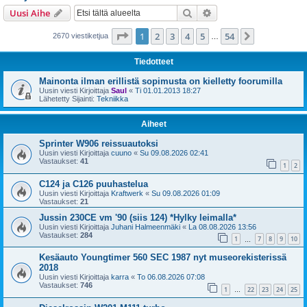
i
Etsi
Tarkennettu haku
Uusi Aihe
Sivu
1
/
54
1
2
3
4
5
54
Seuraava
2670 viestiketjua
…
Tiedotteet
Mainonta ilman erillistä sopimusta on kielletty foorumilla
Uusin viesti Kirjoittaja
Saul
«
Ti 01.01.2013 18:27
Lähetetty Sijainti:
Tekniikka
Aiheet
Sprinter W906 reissuautoksi
Uusin viesti Kirjoittaja
cuuno
«
Su 09.08.2026 02:41
Vastaukset:
41
1
2
C124 ja C126 puuhastelua
Uusin viesti Kirjoittaja
Kraftwerk
«
Su 09.08.2026 01:09
Vastaukset:
21
Jussin 230CE vm '90 (siis 124) *Hylky leimalla*
Uusin viesti Kirjoittaja
Juhani Halmeenmäki
«
La 08.08.2026 13:56
Vastaukset:
284
1
7
8
9
10
…
Kesäauto Youngtimer 560 SEC 1987 nyt museorekisterissä
2018
Uusin viesti Kirjoittaja
karra
«
To 06.08.2026 07:08
Vastaukset:
746
1
22
23
24
25
…