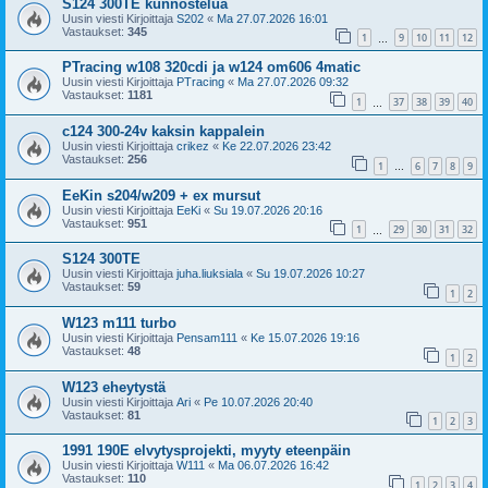
S124 300TE kunnostelua
Uusin viesti Kirjoittaja
S202
«
Ma 27.07.2026 16:01
Vastaukset:
345
1
9
10
11
12
…
PTracing w108 320cdi ja w124 om606 4matic
Uusin viesti Kirjoittaja
PTracing
«
Ma 27.07.2026 09:32
Vastaukset:
1181
1
37
38
39
40
…
c124 300-24v kaksin kappalein
Uusin viesti Kirjoittaja
crikez
«
Ke 22.07.2026 23:42
Vastaukset:
256
1
6
7
8
9
…
EeKin s204/w209 + ex mursut
Uusin viesti Kirjoittaja
EeKi
«
Su 19.07.2026 20:16
Vastaukset:
951
1
29
30
31
32
…
S124 300TE
Uusin viesti Kirjoittaja
juha.liuksiala
«
Su 19.07.2026 10:27
Vastaukset:
59
1
2
W123 m111 turbo
Uusin viesti Kirjoittaja
Pensam111
«
Ke 15.07.2026 19:16
Vastaukset:
48
1
2
W123 eheytystä
Uusin viesti Kirjoittaja
Ari
«
Pe 10.07.2026 20:40
Vastaukset:
81
1
2
3
1991 190E elvytysprojekti, myyty eteenpäin
Uusin viesti Kirjoittaja
W111
«
Ma 06.07.2026 16:42
Vastaukset:
110
1
2
3
4