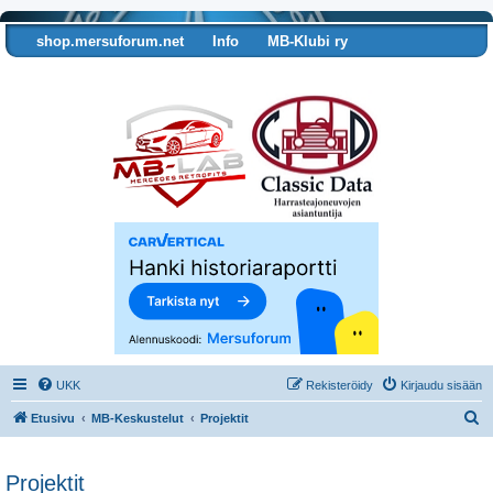
shop.mersuforum.net
Info
MB-Klubi ry
Tarkista autosi tiedot
UKK
Rekisteröidy
Kirjaudu sisään
E
Etusivu
MB-Keskustelut
Projektit
t
s
Projektit