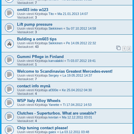
Vastaukset:
7
om603 into w123
Uusin viesti Kirjoittaja
Tito
«
Ma 21.01.2013 14:07
Vastaukset:
3
Lift pump pressure
Uusin viesti Kirjoittaja
Siekkinen
«
Su 07.10.2012 14:58
Vastaukset:
3
Bulding a om603 tips
Uusin viesti Kirjoittaja
Siekkinen
«
Pe 14.09.2012 22:32
Vastaukset:
43
1
2
Gummi Pflege in Finland
Uusin viesti Kirjoittaja
karvalakki
«
Ti 03.07.2012 19:41
Vastaukset:
1
Welcome to Scandinavias Greatest Mercedes-event!
Uusin viesti Kirjoittaja
Sergey
«
La 19.05.2012 14:37
Vastaukset:
7
contact info mynä
Uusin viesti Kirjoittaja
af300e
«
Ke 25.04.2012 04:30
Vastaukset:
4
WSP Italy Alloy Wheels
Uusin viesti Kirjoittaja
Yanette
«
Ti 17.04.2012 14:53
Clutches - Superturbos. What are useable?
Uusin viesti Kirjoittaja
kevtan
«
Ma 12.12.2011 03:01
Vastaukset:
4
Chip tuning contact please!
Uusin viesti Kirjoittaja
gaiex
«
La 03.12.2011 03:48