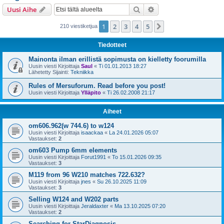
i
Etsi
Tarkennettu haku
Uusi Aihe
1
2
3
4
5
Seuraava
210 viestiketjua
Tiedotteet
Mainonta ilman erillistä sopimusta on kielletty foorumilla
Uusin viesti Kirjoittaja
Saul
«
Ti 01.01.2013 18:27
Lähetetty Sijainti:
Tekniikka
Rules of Mersuforum. Read before you post!
Uusin viesti Kirjoittaja
Ylläpito
«
Ti 26.02.2008 21:17
Aiheet
om606.962(w 744.6) to w124
Uusin viesti Kirjoittaja
isaackaa
«
La 24.01.2026 05:07
Vastaukset:
2
om603 Pump 6mm elements
Uusin viesti Kirjoittaja
Forut1991
«
To 15.01.2026 09:35
Vastaukset:
3
M119 from 96 W210 matches 722.632?
Uusin viesti Kirjoittaja
jnes
«
Su 26.10.2025 11:09
Vastaukset:
3
Selling W124 and W202 parts
Uusin viesti Kirjoittaja
Jeraldaxter
«
Ma 13.10.2025 07:20
Vastaukset:
2
Searching for StarDiagnosis.