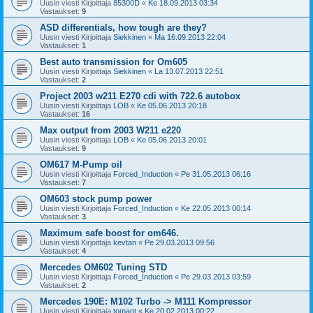
Uusin viesti Kirjoittaja
85300D
«
Ke 18.09.2013 03:34
Vastaukset:
9
ASD differentials, how tough are they?
Uusin viesti Kirjoittaja
Siekkinen
«
Ma 16.09.2013 22:04
Vastaukset:
1
Best auto transmission for Om605
Uusin viesti Kirjoittaja
Siekkinen
«
La 13.07.2013 22:51
Vastaukset:
2
Project 2003 w211 E270 cdi with 722.6 autobox
Uusin viesti Kirjoittaja
LOB
«
Ke 05.06.2013 20:18
Vastaukset:
16
Max output from 2003 W211 e220
Uusin viesti Kirjoittaja
LOB
«
Ke 05.06.2013 20:01
Vastaukset:
9
OM617 M-Pump oil
Uusin viesti Kirjoittaja
Forced_Induction
«
Pe 31.05.2013 06:16
Vastaukset:
7
OM603 stock pump power
Uusin viesti Kirjoittaja
Forced_Induction
«
Ke 22.05.2013 00:14
Vastaukset:
3
Maximum safe boost for om646.
Uusin viesti Kirjoittaja
kevtan
«
Pe 29.03.2013 09:56
Vastaukset:
4
Mercedes OM602 Tuning STD
Uusin viesti Kirjoittaja
Forced_Induction
«
Pe 29.03.2013 03:59
Vastaukset:
2
Mercedes 190E: M102 Turbo -> M111 Kompressor
Uusin viesti Kirjoittaja
tomant
«
Ke 20.02.2013 00:22