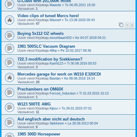
G-Class with 201,000K miles
Uusin viesti Kirjoittaja
Maastis
«
To 06.05.2021 19:20
Vastaukset:
1
Video clips of tuned Mercs here!
Uusin viesti Kirjoittaja
Waseef
«
To 13.08.2020 05:43
Vastaukset:
47
1
2
Buying 5x112 OZ wheels
Uusin viesti Kirjoittaja
essonbaari420
«
Ke 04.07.2018 04:21
1981 500SLC Vacuum Diagram
Uusin viesti Kirjoittaja
48hp
«
Pe 10.02.2017 08:36
722.3 modification by Siekkienen?
Uusin viesti Kirjoittaja
Kashi123
«
Ti 30.08.2016 00:53
Vastaukset:
3
Mercedes garage for work on W210 E320CDI
Uusin viesti Kirjoittaja
Bastian
«
Ke 08.06.2016 19:14
Vastaukset:
20
Prechambers on OM60X
Uusin viesti Kirjoittaja
Forced_Induction
«
Ti 31.03.2015 15:13
Vastaukset:
1
W123 500TE AMG
Uusin viesti Kirjoittaja
Kipsu
«
To 29.01.2015 07:01
Vastaukset:
11
Auf englisch aber nicht auf deutsch
Uusin viesti Kirjoittaja
Siekkinen
«
La 28.09.2013 00:04
Vastaukset:
5
1985 300D Horsepower