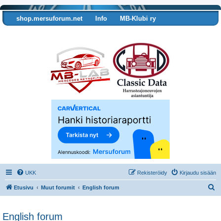
shop.mersuforum.net
Info
MB-Klubi ry
Tarkista autosi tiedot
UKK
Rekisteröidy
Kirjaudu sisään
E
Etusivu
Muut forumit
English forum
t
s
English forum