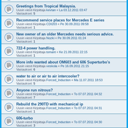
Greetings from Tropical Malaysia.
Uusin viesti Kirjoittaja
kevtan
«
La 03.12.2011 03:47
Vastaukset:
5
Recommend service places for Mercedes E series
Uusin viesti Kirjoittaja
CDI203
«
Pe 30.09.2011 09:58
Vastaukset:
1
New owner of an older Mercedes needs serious advice.
Uusin viesti Kirjoittaja
Nozki
«
Pe 30.09.2011 01:24
Vastaukset:
1
722-4 power handling.
Uusin viesti Kirjoittaja
tomant
«
Ke 21.09.2011 22:15
Vastaukset:
1
More info wanted about OM603 and 606 Superturbo's
Uusin viesti Kirjoittaja
veskola
«
Pe 16.09.2011 21:15
Vastaukset:
6
water to air or air to air intercooler?
Uusin viesti Kirjoittaja
Forced_Induction
«
Ma 11.07.2011 18:53
Vastaukset:
5
Anyone run nitrous?
Uusin viesti Kirjoittaja
Forced_Induction
«
To 07.07.2011 04:32
Vastaukset:
7
Rebuild the 290TD with mechanical ip
Uusin viesti Kirjoittaja
Forced_Induction
«
To 07.07.2011 04:31
Vastaukset:
1
606-turbo
Uusin viesti Kirjoittaja
Forced_Induction
«
To 07.07.2011 04:30
Vastaukset:
3