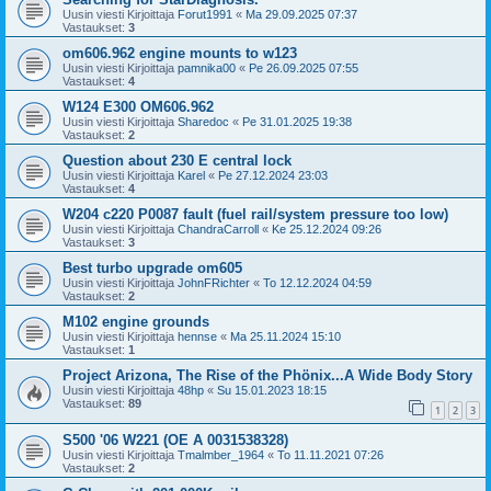
Uusin viesti Kirjoittaja
Forut1991
«
Ma 29.09.2025 07:37
Vastaukset:
3
om606.962 engine mounts to w123
Uusin viesti Kirjoittaja
pamnika00
«
Pe 26.09.2025 07:55
Vastaukset:
4
W124 E300 OM606.962
Uusin viesti Kirjoittaja
Sharedoc
«
Pe 31.01.2025 19:38
Vastaukset:
2
Question about 230 E central lock
Uusin viesti Kirjoittaja
Karel
«
Pe 27.12.2024 23:03
Vastaukset:
4
W204 c220 P0087 fault (fuel rail/system pressure too low)
Uusin viesti Kirjoittaja
ChandraCarroll
«
Ke 25.12.2024 09:26
Vastaukset:
3
Best turbo upgrade om605
Uusin viesti Kirjoittaja
JohnFRichter
«
To 12.12.2024 04:59
Vastaukset:
2
M102 engine grounds
Uusin viesti Kirjoittaja
hennse
«
Ma 25.11.2024 15:10
Vastaukset:
1
Project Arizona, The Rise of the Phönix...A Wide Body Story
Uusin viesti Kirjoittaja
48hp
«
Su 15.01.2023 18:15
Vastaukset:
89
1
2
3
S500 '06 W221 (OE A 0031538328)
Uusin viesti Kirjoittaja
Tmalmber_1964
«
To 11.11.2021 07:26
Vastaukset:
2