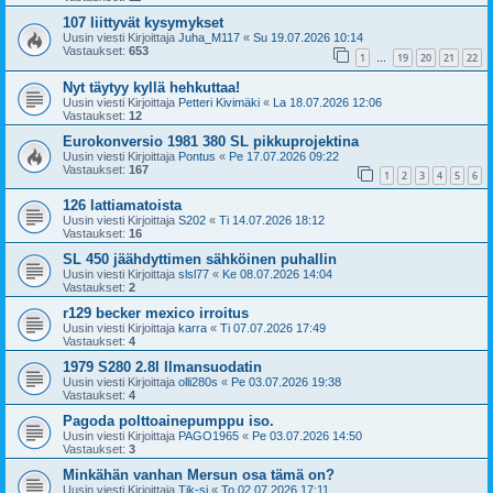
107 liittyvät kysymykset
Uusin viesti Kirjoittaja
Juha_M117
«
Su 19.07.2026 10:14
Vastaukset:
653
1
19
20
21
22
…
Nyt täytyy kyllä hehkuttaa!
Uusin viesti Kirjoittaja
Petteri Kivimäki
«
La 18.07.2026 12:06
Vastaukset:
12
Eurokonversio 1981 380 SL pikkuprojektina
Uusin viesti Kirjoittaja
Pontus
«
Pe 17.07.2026 09:22
Vastaukset:
167
1
2
3
4
5
6
126 lattiamatoista
Uusin viesti Kirjoittaja
S202
«
Ti 14.07.2026 18:12
Vastaukset:
16
SL 450 jäähdyttimen sähköinen puhallin
Uusin viesti Kirjoittaja
slsl77
«
Ke 08.07.2026 14:04
Vastaukset:
2
r129 becker mexico irroitus
Uusin viesti Kirjoittaja
karra
«
Ti 07.07.2026 17:49
Vastaukset:
4
1979 S280 2.8l Ilmansuodatin
Uusin viesti Kirjoittaja
olli280s
«
Pe 03.07.2026 19:38
Vastaukset:
4
Pagoda polttoainepumppu iso.
Uusin viesti Kirjoittaja
PAGO1965
«
Pe 03.07.2026 14:50
Vastaukset:
3
Minkähän vanhan Mersun osa tämä on?
Uusin viesti Kirjoittaja
Tik-si
«
To 02.07.2026 17:11