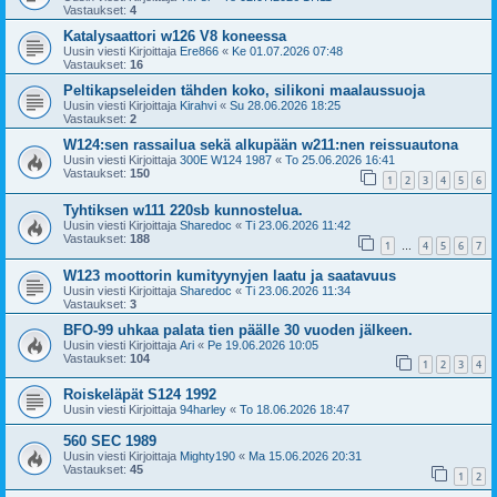
Vastaukset:
4
Katalysaattori w126 V8 koneessa
Uusin viesti Kirjoittaja
Ere866
«
Ke 01.07.2026 07:48
Vastaukset:
16
Peltikapseleiden tähden koko, silikoni maalaussuoja
Uusin viesti Kirjoittaja
Kirahvi
«
Su 28.06.2026 18:25
Vastaukset:
2
W124:sen rassailua sekä alkupään w211:nen reissuautona
Uusin viesti Kirjoittaja
300E W124 1987
«
To 25.06.2026 16:41
Vastaukset:
150
1
2
3
4
5
6
Tyhtiksen w111 220sb kunnostelua.
Uusin viesti Kirjoittaja
Sharedoc
«
Ti 23.06.2026 11:42
Vastaukset:
188
1
4
5
6
7
…
W123 moottorin kumityynyjen laatu ja saatavuus
Uusin viesti Kirjoittaja
Sharedoc
«
Ti 23.06.2026 11:34
Vastaukset:
3
BFO-99 uhkaa palata tien päälle 30 vuoden jälkeen.
Uusin viesti Kirjoittaja
Ari
«
Pe 19.06.2026 10:05
Vastaukset:
104
1
2
3
4
Roiskeläpät S124 1992
Uusin viesti Kirjoittaja
94harley
«
To 18.06.2026 18:47
560 SEC 1989
Uusin viesti Kirjoittaja
Mighty190
«
Ma 15.06.2026 20:31
Vastaukset:
45
1
2