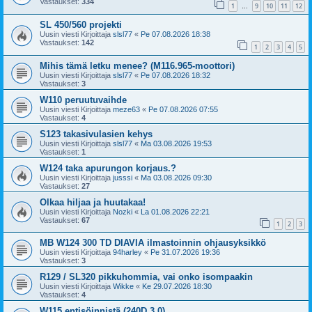
Vastaukset:
334
1
9
10
11
12
…
SL 450/560 projekti
Uusin viesti Kirjoittaja
slsl77
«
Pe 07.08.2026 18:38
Vastaukset:
142
1
2
3
4
5
Mihis tämä letku menee? (M116.965-moottori)
Uusin viesti Kirjoittaja
slsl77
«
Pe 07.08.2026 18:32
Vastaukset:
3
W110 peruutuvaihde
Uusin viesti Kirjoittaja
meze63
«
Pe 07.08.2026 07:55
Vastaukset:
4
S123 takasivulasien kehys
Uusin viesti Kirjoittaja
slsl77
«
Ma 03.08.2026 19:53
Vastaukset:
1
W124 taka apurungon korjaus.?
Uusin viesti Kirjoittaja
jusssi
«
Ma 03.08.2026 09:30
Vastaukset:
27
Olkaa hiljaa ja huutakaa!
Uusin viesti Kirjoittaja
Nozki
«
La 01.08.2026 22:21
Vastaukset:
67
1
2
3
MB W124 300 TD DIAVIA ilmastoinnin ohjausyksikkö
Uusin viesti Kirjoittaja
94harley
«
Pe 31.07.2026 19:36
Vastaukset:
3
R129 / SL320 pikkuhommia, vai onko isompaakin
Uusin viesti Kirjoittaja
Wikke
«
Ke 29.07.2026 18:30
Vastaukset:
4
W115 entisöinnistä (240D 3.0)