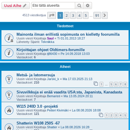
i
Etsi
Tarkennettu haku
Uusi Aihe
Sivu
1
/
91
1
2
3
4
5
91
Seuraava
4513 viestiketjua
…
Tiedotteet
Mainonta ilman erillistä sopimusta on kielletty foorumilla
Uusin viesti Kirjoittaja
Saul
«
Ti 01.01.2013 18:27
Lähetetty Sijainti:
Tekniikka
Kirjoittajan ohjeet Oldtimers-forumille
Uusin viesti Kirjoittaja
tj86430
«
Pe 14.09.2018 13:03
Vastaukset:
6
Aiheet
Metsä- ja latomersuja
Uusin viesti Kirjoittaja
Jarski_k
«
Ma 17.03.2025 21:13
Vastaukset:
210
1
5
6
7
8
…
Sivuvilkkuja ei enää vaadita USA:sta, Japanista, Kanadasta
Uusin viesti Kirjoittaja
Bemaristi
«
Ma 13.05.2024 20:11
Vastaukset:
7
W115 240D 3.0 -projekti
Uusin viesti Kirjoittaja
Petteri Kivimäki
«
La 08.08.2026 18:08
Vastaukset:
121
1
2
3
4
5
Shatterin W108 250S -67
Uusin viesti Kirjoittaja
Shatter
«
La 08.08.2026 16:28