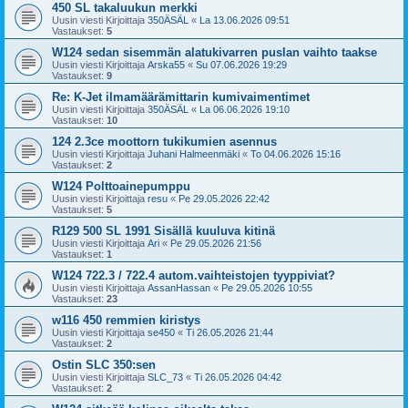
450 SL takaluukun merkki
Uusin viesti Kirjoittaja
350ÄSÄL
«
La 13.06.2026 09:51
Vastaukset:
5
W124 sedan sisemmän alatukivarren puslan vaihto taakse
Uusin viesti Kirjoittaja
Arska55
«
Su 07.06.2026 19:29
Vastaukset:
9
Re: K-Jet ilmamäärämittarin kumivaimentimet
Uusin viesti Kirjoittaja
350ÄSÄL
«
La 06.06.2026 19:10
Vastaukset:
10
124 2.3ce moottorn tukikumien asennus
Uusin viesti Kirjoittaja
Juhani Halmeenmäki
«
To 04.06.2026 15:16
Vastaukset:
2
W124 Polttoainepumppu
Uusin viesti Kirjoittaja
resu
«
Pe 29.05.2026 22:42
Vastaukset:
5
R129 500 SL 1991 Sisällä kuuluva kitinä
Uusin viesti Kirjoittaja
Ari
«
Pe 29.05.2026 21:56
Vastaukset:
1
W124 722.3 / 722.4 autom.vaihteistojen tyyppiviat?
Uusin viesti Kirjoittaja
AssanHassan
«
Pe 29.05.2026 10:55
Vastaukset:
23
w116 450 remmien kiristys
Uusin viesti Kirjoittaja
se450
«
Ti 26.05.2026 21:44
Vastaukset:
2
Ostin SLC 350:sen
Uusin viesti Kirjoittaja
SLC_73
«
Ti 26.05.2026 04:42
Vastaukset:
2