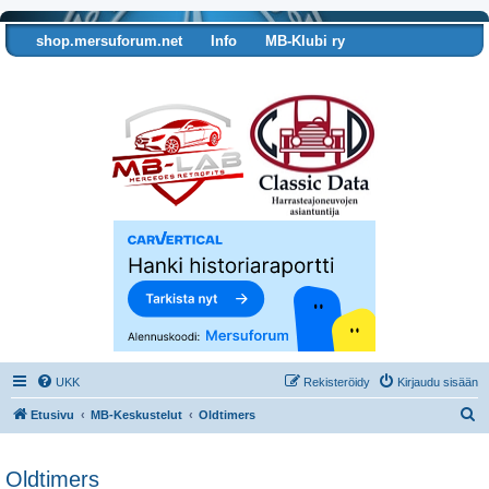
shop.mersuforum.net
Info
MB-Klubi ry
Tarkista autosi tiedot
UKK
Rekisteröidy
Kirjaudu sisään
E
Etusivu
MB-Keskustelut
Oldtimers
t
s
Oldtimers