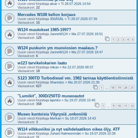
Uusin viesti Kirjoittaja
alvar
«
Ti 28.07.2026 14:54
Vastaukset:
22
Mercedes W108 kellon korjaus
Uusin viesti Kirjoittaja
350ÄSÄL
«
Ti 28.07.2026 07:39
Vastaukset:
15
W124 muutokset 1985-1997?
Uusin viesti Kirjoittaja
JanneW124
«
Ma 27.07.2026 18:51
Vastaukset:
125
1
2
3
4
5
W124 puskurin ym muoviosien maalaus.?
Uusin viesti Kirjoittaja
JanneW124
«
Ma 27.07.2026 18:47
Vastaukset:
6
w123 tarvikelokarien laatu
Uusin viesti Kirjoittaja
mikan
«
Ke 22.07.2026 08:37
Vastaukset:
18
S123 300TD Turbodiesel vm. 1982 tarinaa käyttöentisöinnistä
Uusin viesti Kirjoittaja
Sharedoc
«
Ma 20.07.2026 21:30
Vastaukset:
627
1
18
19
20
21
…
"Lumikit", 300D/250TD museoautot
Uusin viesti Kirjoittaja
lapmiro
«
Su 19.07.2026 15:40
Vastaukset:
358
1
9
10
11
12
…
Museo kuntoisia Väyrysiä ,onkoniitä
Uusin viesti Kirjoittaja
Merkari
«
Su 19.07.2026 14:43
Vastaukset:
3
W114 vilkkuviiksi ja nyt vaihdelaatikon oikea öljy, ATF
Uusin viesti Kirjoittaja
Juhani Halmeenmäki
«
Su 19.07.2026 10:39
Vastaukset:
11