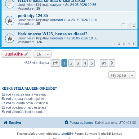
W124 sitkeää kolinaa oikealta takaa
Uusin viesti Kirjoittaja
sawyer
«
Su 24.05.2026 19:55
Vastaukset:
15
perä oljy 124-85
Uusin viesti Kirjoittaja
kerosiini
«
La 23.05.2026 12:20
Vastaukset:
35
1
2
Harkinnassa W123, bensa vs diesel?
Uusin viesti Kirjoittaja
kerosiini
«
Ke 20.05.2026 10:05
Vastaukset:
126
1
2
3
4
5
Uusi Aihe
Sivu
1
/
91
1
2
3
4
5
91
Seuraava
4513 viestiketjua
…
Hyppää
KESKUSTELUALUEEN OIKEUDET
Et voi
kirjoittaa uusia viestejä
Et voi
vastata viestiketjuihin
Et voi
muokata omia viestejäsi
Et voi
poistaa omia viestejäsi
Et voi
lähettää liitetiedostoja
Etusivu
Poista evästeet
Kaikki ajat ovat
UTC+03:00
Keskustelufoorumin ohjelmisto
phpBB
® Forum Software © phpBB Limited