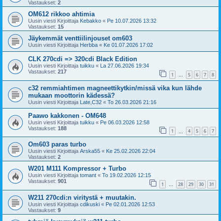
Vastaukset:
2
OM612 rikkoo ahtimia
Uusin viesti Kirjoittaja
Kebakko
«
Pe 10.07.2026 13:32
Vastaukset:
15
Jäykemmät venttiilinjouset om603
Uusin viesti Kirjoittaja
Herbba
«
Ke 01.07.2026 17:02
CLK 270cdi => 320cdi Black Edition
Uusin viesti Kirjoittaja
tuikku
«
La 27.06.2026 19:34
Vastaukset:
217
1
5
6
7
8
…
c32 remmiahtimen magneettikytkin/missä vika kun lähde
mukaan moottorin kädessä?
Uusin viesti Kirjoittaja
Late,C32
«
To 26.03.2026 21:16
Paawo kakkonen - OM648
Uusin viesti Kirjoittaja
tuikku
«
Pe 06.03.2026 12:58
Vastaukset:
188
1
4
5
6
7
…
Om603 paras turbo
Uusin viesti Kirjoittaja
Arska55
«
Ke 25.02.2026 22:04
Vastaukset:
2
W201 M111 Kompressor + Turbo
Uusin viesti Kirjoittaja
tomant
«
To 19.02.2026 12:15
Vastaukset:
901
1
28
29
30
31
…
W211 270cdi:n viritystä + muutakin.
Uusin viesti Kirjoittaja
cdikuski
«
Pe 02.01.2026 12:53
Vastaukset:
9