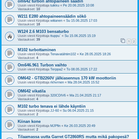
om642 turbon ahtopaineen säädin
Uusin viesti Kirjoittaja
tuikku
«
Pe 20.06.2025 10:08
Vastaukset:
10
W211 E280 ahtopaineensäädin sökö
Uusin viesti Kirjoittaja
wiitanen
«
Su 15.06.2025 17:03
Vastaukset:
18
W124 2.6 M103 bensaturbo
Uusin viesti Kirjoittaja
ttuppu`
«
Su 15.06.2025 15:19
Vastaukset:
39
1
2
M102 turbottaminen
Uusin viesti Kirjoittaja
Tenavatähtim102
«
Ke 28.05.2025 18:26
Vastaukset:
4
Om646.961 Turbon vaihto
Uusin viesti Kirjoittaja
Terppa2
«
To 08.05.2025 17:22
OM642 - GTB2260V jälkiasennus 170 kW moottoriin
Uusin viesti Kirjoittaja
rkhvrnen
«
Ma 28.04.2025 15:52
OM642 vikatila
Uusin viesti Kirjoittaja
320CDIV6
«
Ma 21.04.2025 21:17
Vastaukset:
4
M102 turbo tenava ei lähde käyntiin
Uusin viesti Kirjoittaja
JJ-60
«
Su 06.04.2025 21:15
Vastaukset:
2
Kiinan kone
Uusin viesti Kirjoittaja
MJPfin
«
Ke 26.03.2025 20:49
Vastaukset:
2
Tilaamassa uutta Garret GT2860RS mutta mikä pakopesä?