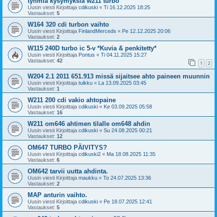
tyhmiä kysymyksiä w211 turbo
Uusin viesti Kirjoittaja
cdikuski
«
Ti 16.12.2025 18:25
Vastaukset:
5
W164 320 cdi turbon vaihto
Uusin viesti Kirjoittaja
FinlandMerceds
«
Pe 12.12.2025 20:06
Vastaukset:
2
W115 240D turbo ic 5-v *Kuvia & penkitetty*
Uusin viesti Kirjoittaja
Pontus
«
Ti 04.11.2025 15:27
Vastaukset:
42
1
2
W204 2.1 2011 651.913 missä sijaitsee ahto paineen muunnin
Uusin viesti Kirjoittaja
tuikku
«
La 13.09.2025 03:45
Vastaukset:
1
W211 200 cdi vakio ahtopaine
Uusin viesti Kirjoittaja
cdikuski
«
Ke 03.09.2025 05:58
Vastaukset:
16
W211 om646 ahtimen tilalle om648 ahdin
Uusin viesti Kirjoittaja
cdikuski
«
Su 24.08.2025 00:21
Vastaukset:
12
OM647 TURBO PÄIVITYS?
Uusin viesti Kirjoittaja
cdikuski2
«
Ma 18.08.2025 11:35
Vastaukset:
6
OM642 tarvii uutta ahdinta.
Uusin viesti Kirjoittaja
maukku
«
To 24.07.2025 13:36
Vastaukset:
2
MAP anturin vaihto.
Uusin viesti Kirjoittaja
cdikuski
«
Pe 18.07.2025 12:41
Vastaukset:
5