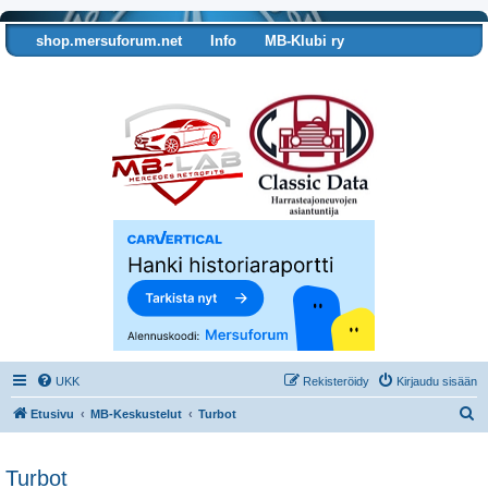
shop.mersuforum.net
Info
MB-Klubi ry
Tarkista autosi tiedot
UKK
Rekisteröidy
Kirjaudu sisään
E
Etusivu
MB-Keskustelut
Turbot
t
s
Turbot