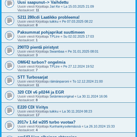
Uusi saapunut--> Vaihdettu
Uusin viesti Kirjoittaja
Jari Ke
«
La 15.03.2025 21:09
Vastaukset:
11
S211 280cdi Laatikko probleema!
Uusin viesti Kirjoittaja
tuikku
«
Pe 07.03.2025 08:22
Vastaukset:
8
Paksummat pohjaprikat suuttimeen
Uusin viesti Kirjoittaja
TPLtre
«
Su 02.02.2025 17:03
Vastaukset:
1
290TD pientä piristyst
Uusin viesti Kirjoittaja
Swambaa
«
Pe 31.01.2025 08:01
Vastaukset:
3
OM642 turbon? ongelmia
Uusin viesti Kirjoittaja
TPLtre
«
Pe 27.12.2024 19:52
Vastaukset:
7
STT Turbosarjat
Uusin viesti Kirjoittaja
räimänparoni
«
To 12.12.2024 21:00
Vastaukset:
11
320 CDI v6 p0244 ja EGR
Uusin viesti Kirjoittaja
Setämiesoriginal
«
La 30.11.2024 16:06
Vastaukset:
8
E220 CDI Viritys
Uusin viesti Kirjoittaja
tuikku
«
La 30.11.2024 08:23
Vastaukset:
17
2017v 1.6d w205 turbo vuotaa?
Uusin viesti Kirjoittaja
Kunhankyselemässä
«
La 26.10.2024 15:33
Vastaukset:
4