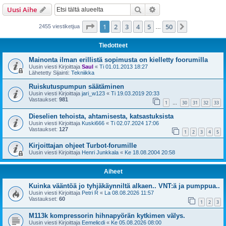
i
Etsi
Tarkennettu haku
Uusi Aihe
Sivu
1
/
50
1
2
3
4
5
50
Seuraava
2455 viestiketjua
…
Tiedotteet
Mainonta ilman erillistä sopimusta on kielletty foorumilla
Uusin viesti Kirjoittaja
Saul
«
Ti 01.01.2013 18:27
Lähetetty Sijainti:
Tekniikka
Ruiskutuspumpun säätäminen
Uusin viesti Kirjoittaja
jari_w123
«
Ti 19.03.2019 20:33
Vastaukset:
981
1
30
31
32
33
…
Dieselien tehoista, ahtamisesta, katsastuksista
Uusin viesti Kirjoittaja
Kuski666
«
Ti 02.07.2024 17:06
Vastaukset:
127
1
2
3
4
5
Kirjoittajan ohjeet Turbot-forumille
Uusin viesti Kirjoittaja
Henri Junkkala
«
Ke 18.08.2004 20:58
Aiheet
Kuinka vääntöä jo tyhjäkäynniltä alkaen.. VNT:ä ja pumppua..
Uusin viesti Kirjoittaja
Petri R
«
La 08.08.2026 11:57
Vastaukset:
60
1
2
3
M113k kompressorin hihnapyörän kytkimen välys.
Uusin viesti Kirjoittaja
Eemelicdi
«
Ke 05.08.2026 08:00