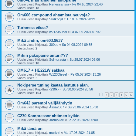
om642 liian alhainen ahtopaine
Uusin viesti Kirjoittaja
Renessanssi
«
Pe 04.10.2024 22:40
Vastaukset:
18
Om606 compound ahtamista.neuvoja?
Uusin viesti Kirjoittaja
Skdkbdjd
«
Ti 10.09.2024 20:21
Turbossa vikaa?
Uusin viesti Kirjoittaja
w212350cdi
«
La 07.09.2024 01:02
Mikä ahdin; om603.963?
Uusin viesti Kirjoittaja
300cd
«
Su 04.08.2024 09:55
Vastaukset:
2
Mihin pakopaine anturi???
Uusin viesti Kirjoittaja
Solmurauta
«
Su 28.07.2024 08:06
Vastaukset:
18
OM617 + HE221W sakkaa
Uusin viesti Kirjoittaja
W123Diesel
«
Pe 05.07.2024 13:26
Vastaukset:
3
Nokiperse tuning kaataa lastutus alan.
Uusin viesti Kirjoittaja
-230k-
«
Su 30.06.2024 20:56
Vastaukset:
153
1
2
3
4
5
6
Om642 parempi välijäähdytin
Uusin viesti Kirjoittaja
Ässä2007
«
Su 23.06.2024 15:38
C230 Kompressor ahtimen kytkin
Uusin viesti Kirjoittaja
JarmoJari
«
La 22.06.2024 00:00
Mikä tämä on
Uusin viesti Kirjoittaja
multiviri
«
Ma 17.06.2024 21:05