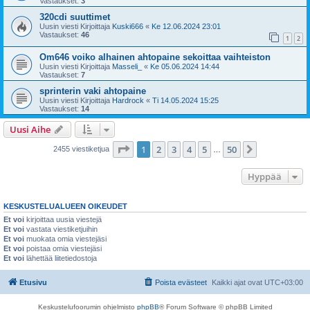
Vastaukset:
3
320cdi suuttimet
Uusin viesti Kirjoittaja
Kuski666
«
Ke 12.06.2024 23:01
Vastaukset:
46
1
2
Om646 voiko alhainen ahtopaine sekoittaa vaihteiston
Uusin viesti Kirjoittaja
Masseli_
«
Ke 05.06.2024 14:44
Vastaukset:
7
sprinterin vaki ahtopaine
Uusin viesti Kirjoittaja
Hardrock
«
Ti 14.05.2024 15:25
Vastaukset:
14
Uusi Aihe
Sivu
1
/
50
1
2
3
4
5
50
Seuraava
2455 viestiketjua
…
Hyppää
KESKUSTELUALUEEN OIKEUDET
Et voi
kirjoittaa uusia viestejä
Et voi
vastata viestiketjuihin
Et voi
muokata omia viestejäsi
Et voi
poistaa omia viestejäsi
Et voi
lähettää liitetiedostoja
Etusivu
Poista evästeet
Kaikki ajat ovat
UTC+03:00
Keskustelufoorumin ohjelmisto
phpBB
® Forum Software © phpBB Limited