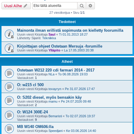
i
Etsi
Tarkennettu haku
Uusi Aihe
27 viestiketjua • Sivu
1
/
1
Tiedotteet
Mainonta ilman erillistä sopimusta on kielletty foorumilla
Uusin viesti Kirjoittaja
Saul
«
Ti 01.01.2013 18:27
Lähetetty Sijainti:
Tekniikka
Kirjoittajan ohjeet Ostetaan Mersuja -forumille
Uusin viesti Kirjoittaja
Ylläpito
«
La 17.05.2003 20:38
Aiheet
Ostetaan W212 220 cdi farmari 2014 - 2017
Uusin viesti Kirjoittaja
NLa
«
To 06.08.2026 19:03
Vastaukset:
1
O: w215 cl 500
Uusin viesti Kirjoittaja
tovayryn
«
Pe 31.07.2026 17:47
O: S202 diesel, myös bensakin käy
Uusin viesti Kirjoittaja
mamu
«
Pe 24.07.2026 09:48
Vastaukset:
2
O: W124 300E-24
Uusin viesti Kirjoittaja
Bemaristi
«
To 02.07.2026 19:37
Vastaukset:
9
MB W140 OM606:lla
Uusin viesti Kirjoittaja
Speedjani
«
Ke 03.06.2026 14:40