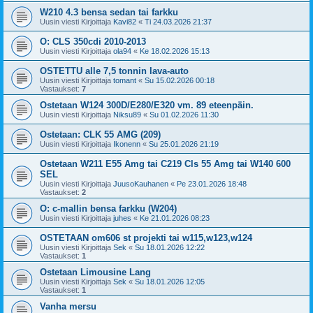
W210 4.3 bensa sedan tai farkku
Uusin viesti Kirjoittaja
Kavi82
«
Ti 24.03.2026 21:37
O: CLS 350cdi 2010-2013
Uusin viesti Kirjoittaja
ola94
«
Ke 18.02.2026 15:13
OSTETTU alle 7,5 tonnin lava-auto
Uusin viesti Kirjoittaja
tomant
«
Su 15.02.2026 00:18
Vastaukset:
7
Ostetaan W124 300D/E280/E320 vm. 89 eteenpäin.
Uusin viesti Kirjoittaja
Niksu89
«
Su 01.02.2026 11:30
Ostetaan: CLK 55 AMG (209)
Uusin viesti Kirjoittaja
Ikonenn
«
Su 25.01.2026 21:19
Ostetaan W211 E55 Amg tai C219 Cls 55 Amg tai W140 600
SEL
Uusin viesti Kirjoittaja
JuusoKauhanen
«
Pe 23.01.2026 18:48
Vastaukset:
2
O: c-mallin bensa farkku (W204)
Uusin viesti Kirjoittaja
juhes
«
Ke 21.01.2026 08:23
OSTETAAN om606 st projekti tai w115,w123,w124
Uusin viesti Kirjoittaja
Sek
«
Su 18.01.2026 12:22
Vastaukset:
1
Ostetaan Limousine Lang
Uusin viesti Kirjoittaja
Sek
«
Su 18.01.2026 12:05
Vastaukset:
1
Vanha mersu