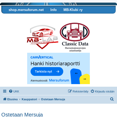
shop.mersuforum.net
Info
MB-Klubi ry
Tarkista autosi tiedot
UKK
Rekisteröidy
Kirjaudu sisään
E
Etusivu
Kauppatori
Ostetaan Mersuja
t
s
Ostetaan Mersuja