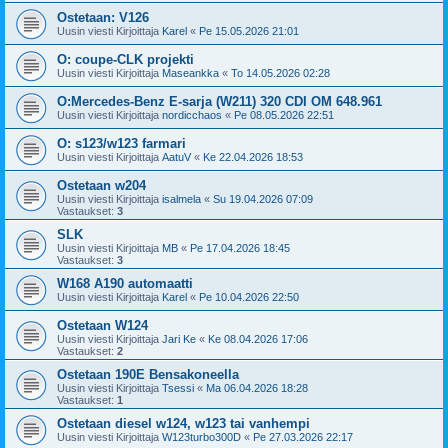
Ostetaan: V126
Uusin viesti Kirjoittaja
Karel
«
Pe 15.05.2026 21:01
O: coupe-CLK projekti
Uusin viesti Kirjoittaja
Maseankka
«
To 14.05.2026 02:28
O:Mercedes-Benz E-sarja (W211) 320 CDI OM 648.961
Uusin viesti Kirjoittaja
nordicchaos
«
Pe 08.05.2026 22:51
O: s123/w123 farmari
Uusin viesti Kirjoittaja
AatuV
«
Ke 22.04.2026 18:53
Ostetaan w204
Uusin viesti Kirjoittaja
isalmela
«
Su 19.04.2026 07:09
Vastaukset:
3
SLK
Uusin viesti Kirjoittaja
MB
«
Pe 17.04.2026 18:45
Vastaukset:
3
W168 A190 automaatti
Uusin viesti Kirjoittaja
Karel
«
Pe 10.04.2026 22:50
Ostetaan W124
Uusin viesti Kirjoittaja
Jari Ke
«
Ke 08.04.2026 17:06
Vastaukset:
2
Ostetaan 190E Bensakoneella
Uusin viesti Kirjoittaja
Tsessi
«
Ma 06.04.2026 18:28
Vastaukset:
1
Ostetaan diesel w124, w123 tai vanhempi
Uusin viesti Kirjoittaja
W123turbo300D
«
Pe 27.03.2026 22:17