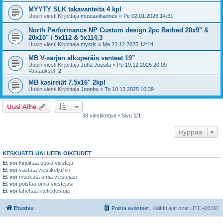
MYYTY SLK takavanteita 4 kpl
Uusin viesti Kirjoittaja
mustavihannes
«
Pe 02.01.2026 14:31
North Performance NP Custom design 2pc Barbed 20x9" &
20x10" / 5x112 & 5x114,3
Uusin viesti Kirjoittaja
mystic
«
Ma 22.12.2025 12:14
MB V-sarjan alkuperäis vanteet 19”
Uusin viesti Kirjoittaja
Juha Jussila
«
Pe 19.12.2025 20:09
Vastaukset:
2
MB kasireiät 7.5x16" 2kpl
Uusin viesti Kirjoittaja
Joonbu
«
To 18.12.2025 10:39
Uusi Aihe
38 viestiketjua • Sivu
1
/
1
Hyppää
KESKUSTELUALUEEN OIKEUDET
Et voi
kirjoittaa uusia viestejä
Et voi
vastata viestiketjuihin
Et voi
muokata omia viestejäsi
Et voi
poistaa omia viestejäsi
Et voi
lähettää liitetiedostoja
Etusivu
Poista evästeet
Kaikki ajat ovat
UTC+03:00