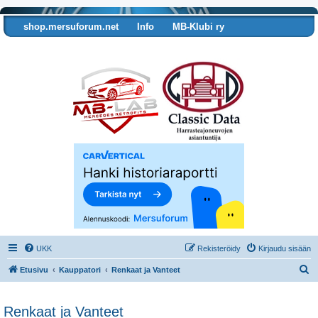
shop.mersuforum.net
Info
MB-Klubi ry
Tarkista autosi tiedot
UKK
Rekisteröidy
Kirjaudu sisään
E
Etusivu
Kauppatori
Renkaat ja Vanteet
t
s
Renkaat ja Vanteet