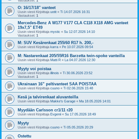
Vastaukset:
1
O: 16/17/18" vanteet
Uusin viesti Kirjoittaja
uotit
«
Ti 14.07.2026 16:31
Vastaukset:
1
Mercedes-Benz A W177 V177 CLA C118 X118 AMG vanteet
19x7,5" ET49
Uusin viesti Kirjoittaja
mystic
«
Su 12.07.2026 14:10
Vastaukset:
1
M: SUV Kesärenkaat 255/60 R17 h. 200,-
Uusin viesti Kirjoittaja
karra
«
Pe 10.07.2026 09:54
M: Nastarenkaat 205/55R16 Barzetta twin-spoke vanteilla
Uusin viesti Kirjoittaja
Matti R
«
La 04.07.2026 12:30
Myyty voi poistaa
Uusin viesti Kirjoittaja
illinois
«
Ti 30.06.2026 23:52
Vastaukset:
1
Ukrainaan 16” peltivanteet SAA POISTAA
Uusin viesti Kirjoittaja
cuuno
«
Ti 02.06.2026 15:48
Kesä ja talvirenkaat aluvanteilla
Uusin viesti Kirjoittaja
Makke's Garage
«
Ma 18.05.2026 14:01
Myydään Carlsson cr1/11 r20
Uusin viesti Kirjoittaja
Evgenii
«
Su 17.05.2026 18:49
Myyty
Uusin viesti Kirjoittaja
cuuno
«
Ti 05.05.2026 20:29
Ostettu