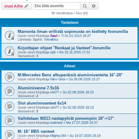
i
Etsi
Tarkennettu haku
Uusi Aihe
38 viestiketjua • Sivu
1
/
1
Tiedotteet
Mainonta ilman erillistä sopimusta on kielletty foorumilla
Uusin viesti Kirjoittaja
Saul
«
Ti 01.01.2013 18:27
Lähetetty Sijainti:
Tekniikka
Kirjoittajan ohjeet "Renkaat ja Vanteet"-forumille
Uusin viesti Kirjoittaja
epk
«
Ke 25.11.2015 17:51
Vastaukset:
3
Aiheet
M:Mercedes Benz alkuperäisiä alumiinivanteita 16"-20"
Uusin viesti Kirjoittaja
Niko-Setä
«
Su 09.08.2026 15:27
Alumiinivanne 7.5x16
Uusin viesti Kirjoittaja
slsl77
«
Su 02.08.2026 18:15
Vastaukset:
2
Slot alumiinivanteet 6x14
Uusin viesti Kirjoittaja
slsl77
«
Su 02.08.2026 18:13
Vastaukset:
2
Vaihdetaan W213 nastapyörät pienempiin 18"->17"
Uusin viesti Kirjoittaja
isalmela
«
Ma 27.07.2026 18:37
M: 16" BBS vanteet
Uusin viesti Kirjoittaja
Mighty190
«
Su 19.07.2026 19:19