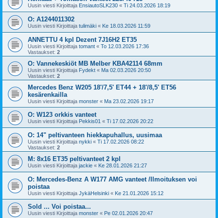
Uusin viesti Kirjoittaja
EnsiautoSLK230
«
Ti 24.03.2026 18:19
O: A1244011302
Uusin viesti Kirjoittaja
tulimäki
«
Ke 18.03.2026 11:59
ANNETTU 4 kpl Dezent 7J16H2 ET35
Uusin viesti Kirjoittaja
tomant
«
To 12.03.2026 17:36
Vastaukset:
2
O: Vannekeskiöt MB Melber KBA42114 68mm
Uusin viesti Kirjoittaja
Fydekt
«
Ma 02.03.2026 20:50
Vastaukset:
2
Mercedes Benz W205 18'/7,5' ET44 + 18'/8,5' ET56
kesärenkailla
Uusin viesti Kirjoittaja
monster
«
Ma 23.02.2026 19:17
O: W123 orkkis vanteet
Uusin viesti Kirjoittaja
Pekkis01
«
Ti 17.02.2026 20:22
O: 14" peltivanteen hiekkapuhallus, uusimaa
Uusin viesti Kirjoittaja
nykki
«
Ti 17.02.2026 08:22
Vastaukset:
2
M: 8x16 ET35 peltivanteet 2 kpl
Uusin viesti Kirjoittaja
jackie
«
Ke 28.01.2026 21:27
O: Mercedes-Benz A W177 AMG vanteet /Ilmoituksen voi
poistaa
Uusin viesti Kirjoittaja
JykäHelsinki
«
Ke 21.01.2026 15:12
Sold ... Voi poistaa...
Uusin viesti Kirjoittaja
monster
«
Pe 02.01.2026 20:47