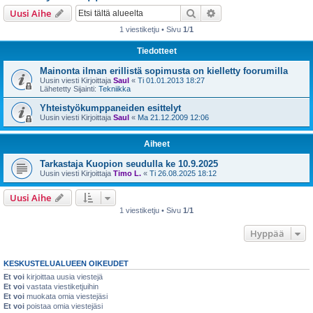
i
Etsi
Tarkennettu haku
Uusi Aihe
1 viestiketju • Sivu
1
/
1
Tiedotteet
Mainonta ilman erillistä sopimusta on kielletty foorumilla
Uusin viesti Kirjoittaja
Saul
«
Ti 01.01.2013 18:27
Lähetetty Sijainti:
Tekniikka
Yhteistyökumppaneiden esittelyt
Uusin viesti Kirjoittaja
Saul
«
Ma 21.12.2009 12:06
Aiheet
Tarkastaja Kuopion seudulla ke 10.9.2025
Uusin viesti Kirjoittaja
Timo L.
«
Ti 26.08.2025 18:12
Uusi Aihe
1 viestiketju • Sivu
1
/
1
Hyppää
KESKUSTELUALUEEN OIKEUDET
Et voi
kirjoittaa uusia viestejä
Et voi
vastata viestiketjuihin
Et voi
muokata omia viestejäsi
Et voi
poistaa omia viestejäsi