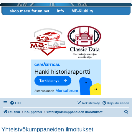
shop.mersuforum.net
Info
MB-Klubi ry
Tarkista autosi tiedot
UKK
Rekisteröidy
Kirjaudu sisään
E
Etusivu
Kauppatori
Yhteistyökumppaneiden ilmoitukset
t
s
Yhteistyökumppaneiden ilmoitukset