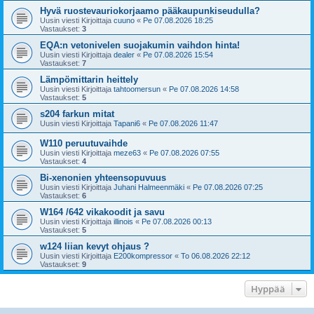
Hyvä ruostevauriokorjaamo pääkaupunkiseudulla?
Uusin viesti Kirjoittaja
cuuno
«
Pe 07.08.2026 18:25
Vastaukset:
3
EQA:n vetonivelen suojakumin vaihdon hinta!
Uusin viesti Kirjoittaja
dealer
«
Pe 07.08.2026 15:54
Vastaukset:
7
Lämpömittarin heittely
Uusin viesti Kirjoittaja
tahtoomersun
«
Pe 07.08.2026 14:58
Vastaukset:
5
s204 farkun mitat
Uusin viesti Kirjoittaja
Tapani6
«
Pe 07.08.2026 11:47
W110 peruutuvaihde
Uusin viesti Kirjoittaja
meze63
«
Pe 07.08.2026 07:55
Vastaukset:
4
Bi-xenonien yhteensopuvuus
Uusin viesti Kirjoittaja
Juhani Halmeenmäki
«
Pe 07.08.2026 07:25
Vastaukset:
6
W164 /642 vikakoodit ja savu
Uusin viesti Kirjoittaja
illinois
«
Pe 07.08.2026 00:13
Vastaukset:
5
w124 liian kevyt ohjaus ?
Uusin viesti Kirjoittaja
E200kompressor
«
To 06.08.2026 22:12
Vastaukset:
9
Hyppää