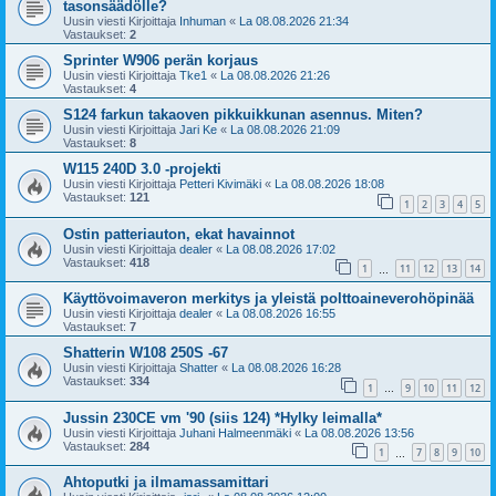
tasonsäädölle?
Uusin viesti Kirjoittaja
Inhuman
«
La 08.08.2026 21:34
Vastaukset:
2
Sprinter W906 perän korjaus
Uusin viesti Kirjoittaja
Tke1
«
La 08.08.2026 21:26
Vastaukset:
4
S124 farkun takaoven pikkuikkunan asennus. Miten?
Uusin viesti Kirjoittaja
Jari Ke
«
La 08.08.2026 21:09
Vastaukset:
8
W115 240D 3.0 -projekti
Uusin viesti Kirjoittaja
Petteri Kivimäki
«
La 08.08.2026 18:08
Vastaukset:
121
1
2
3
4
5
Ostin patteriauton, ekat havainnot
Uusin viesti Kirjoittaja
dealer
«
La 08.08.2026 17:02
Vastaukset:
418
1
11
12
13
14
…
Käyttövoimaveron merkitys ja yleistä polttoaineverohöpinää
Uusin viesti Kirjoittaja
dealer
«
La 08.08.2026 16:55
Vastaukset:
7
Shatterin W108 250S -67
Uusin viesti Kirjoittaja
Shatter
«
La 08.08.2026 16:28
Vastaukset:
334
1
9
10
11
12
…
Jussin 230CE vm '90 (siis 124) *Hylky leimalla*
Uusin viesti Kirjoittaja
Juhani Halmeenmäki
«
La 08.08.2026 13:56
Vastaukset:
284
1
7
8
9
10
…
Ahtoputki ja ilmamassamittari