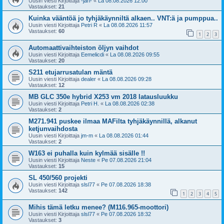
Uusin viesti Kirjoittaja
-jari-
«
La 08.08.2026 12:00
Vastaukset:
21
Kuinka vääntöä jo tyhjäkäynniltä alkaen.. VNT:ä ja pumppua..
Uusin viesti Kirjoittaja
Petri R
«
La 08.08.2026 11:57
Vastaukset:
60
1
2
3
Automaattivaihteiston öljyn vaihdot
Uusin viesti Kirjoittaja
Eemelicdi
«
La 08.08.2026 09:55
Vastaukset:
20
S211 etujarrusatulan mäntä
Uusin viesti Kirjoittaja
dealer
«
La 08.08.2026 09:28
Vastaukset:
12
MB GLC 350e hybrid X253 vm 2018 latausluukku
Uusin viesti Kirjoittaja
Petri H.
«
La 08.08.2026 02:38
Vastaukset:
2
M271.941 puskee ilmaa MAFilta tyhjäkäynnillä, alkanut
ketjunvaihdosta
Uusin viesti Kirjoittaja
jm-m
«
La 08.08.2026 01:44
Vastaukset:
2
W163 ei puhalla kuin kylmää sisälle !!
Uusin viesti Kirjoittaja
Neste
«
Pe 07.08.2026 21:04
Vastaukset:
15
SL 450/560 projekti
Uusin viesti Kirjoittaja
slsl77
«
Pe 07.08.2026 18:38
Vastaukset:
142
1
2
3
4
5
Mihis tämä letku menee? (M116.965-moottori)
Uusin viesti Kirjoittaja
slsl77
«
Pe 07.08.2026 18:32
Vastaukset:
3