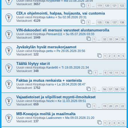
Uusin viesti Kirjoittaja
Kryptonite
«
Ma 03.08.2026 18:54
Vastaukset:
3657
1
119
120
121
122
…
CDI,n ohjelmointi, halpaa, huijausta, vai customia
Uusin viesti Kirjoittaja
tuikku
«
Su 02.08.2026 20:31
Vastaukset:
4129
1
135
136
137
138
…
VIN-dekooderi eli mersusi varusteet alustanumerolla
Uusin viesti Kirjoittaja
Pensam111
«
Su 05.07.2026 03:33
Vastaukset:
1049
1
32
33
34
35
…
Jyväskylän hyvät mersukorjaamot
Uusin viesti Kirjoittaja
pettu
«
Pe 29.05.2026 20:56
Vastaukset:
122
1
2
3
4
5
Täältä löytyy star:it
Uusin viesti Kirjoittaja
Karde66
«
Ti 19.05.2026 21:34
Vastaukset:
348
1
9
10
11
12
…
Faktaa ja mutua renkaista + vanteista
Uusin viesti Kirjoittaja
karra
«
La 18.04.2026 08:47
Vastaukset:
1752
1
56
57
58
59
…
Vajaatietoiset ja vilpilliset myynti-ilmoitukset
Uusin viesti Kirjoittaja
Nozki
«
Ke 11.03.2026 09:51
Vastaukset:
659
1
19
20
21
22
…
MB-Koeajoja meiltä ja maailmalta
Uusin viesti Kirjoittaja
Laaksonen
«
Ma 09.03.2026 21:20
Vastaukset:
137
1
2
3
4
5