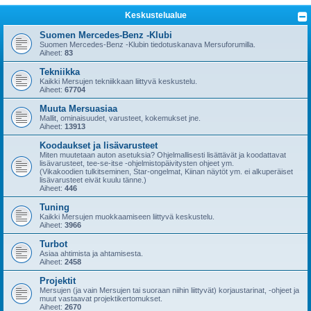
i
Keskustelualue
Suomen Mercedes-Benz -Klubi
Suomen Mercedes-Benz -Klubin tiedotuskanava Mersuforumilla.
Aiheet:
83
Tekniikka
Kaikki Mersujen tekniikkaan liittyvä keskustelu.
Aiheet:
67704
Muuta Mersuasiaa
Mallit, ominaisuudet, varusteet, kokemukset jne.
Aiheet:
13913
Koodaukset ja lisävarusteet
Miten muutetaan auton asetuksia? Ohjelmallisesti lisättävät ja koodattavat
lisävarusteet, tee-se-itse -ohjelmistopäivitysten ohjeet ym.
(Vikakoodien tulkitseminen, Star-ongelmat, Kiinan näytöt ym. ei alkuperäiset
lisävarusteet eivät kuulu tänne.)
Aiheet:
446
Tuning
Kaikki Mersujen muokkaamiseen liittyvä keskustelu.
Aiheet:
3966
Turbot
Asiaa ahtimista ja ahtamisesta.
Aiheet:
2458
Projektit
Mersujen (ja vain Mersujen tai suoraan niihin liittyvät) korjaustarinat, -ohjeet ja
muut vastaavat projektikertomukset.
Aiheet:
2670