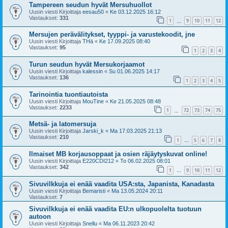
Tampereen seudun hyvät Mersuhuollot
Uusin viesti Kirjoittaja
eesau50
«
Ke 03.12.2025 16:12
Vastaukset:
331
1
9
10
11
12
…
Mersujen perävälitykset, tyyppi- ja varustekoodit, jne
Uusin viesti Kirjoittaja
THä
«
Ke 17.09.2025 08:40
Vastaukset:
95
1
2
3
4
Turun seudun hyvät Mersukorjaamot
Uusin viesti Kirjoittaja
kalessin
«
Su 01.06.2025 14:17
Vastaukset:
136
1
2
3
4
5
Tarinointia tuontiautoista
Uusin viesti Kirjoittaja
MouTine
«
Ke 21.05.2025 08:48
Vastaukset:
2233
1
72
73
74
75
…
Metsä- ja latomersuja
Uusin viesti Kirjoittaja
Jarski_k
«
Ma 17.03.2025 21:13
Vastaukset:
210
1
5
6
7
8
…
Ilmaiset MB korjausoppaat ja osien räjäytyskuvat online!
Uusin viesti Kirjoittaja
E220CDI212
«
To 06.02.2025 08:01
Vastaukset:
342
1
9
10
11
12
…
Sivuvilkkuja ei enää vaadita USA:sta, Japanista, Kanadasta
Uusin viesti Kirjoittaja
Bemaristi
«
Ma 13.05.2024 20:11
Vastaukset:
7
Sivuvilkkuja ei enää vaadita EU:n ulkopuolelta tuotuun
autoon
Uusin viesti Kirjoittaja
Snellu
«
Ma 06.11.2023 20:42