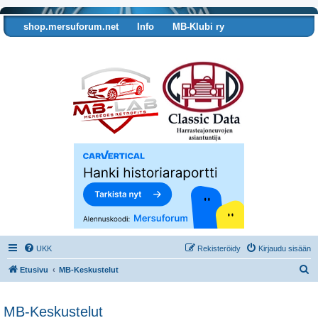
shop.mersuforum.net
Info
MB-Klubi ry
Tarkista autosi tiedot
UKK
Rekisteröidy
Kirjaudu sisään
E
Etusivu
MB-Keskustelut
t
s
MB-Keskustelut