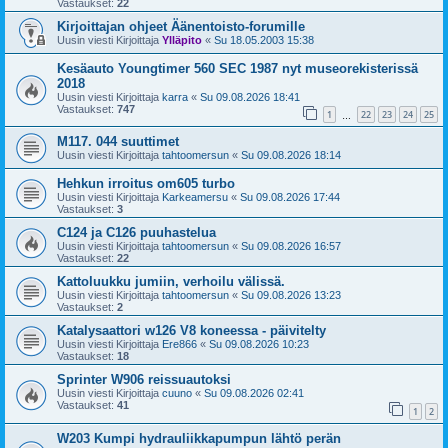
Vastaukset:
22
Kirjoittajan ohjeet Äänentoisto-forumille
Uusin viesti Kirjoittaja
Ylläpito
«
Su 18.05.2003 15:38
Kesäauto Youngtimer 560 SEC 1987 nyt museorekisterissä
2018
Uusin viesti Kirjoittaja
karra
«
Su 09.08.2026 18:41
Vastaukset:
747
1
22
23
24
25
…
M117. 044 suuttimet
Uusin viesti Kirjoittaja
tahtoomersun
«
Su 09.08.2026 18:14
Hehkun irroitus om605 turbo
Uusin viesti Kirjoittaja
Karkeamersu
«
Su 09.08.2026 17:44
Vastaukset:
3
C124 ja C126 puuhastelua
Uusin viesti Kirjoittaja
tahtoomersun
«
Su 09.08.2026 16:57
Vastaukset:
22
Kattoluukku jumiin, verhoilu välissä.
Uusin viesti Kirjoittaja
tahtoomersun
«
Su 09.08.2026 13:23
Vastaukset:
2
Katalysaattori w126 V8 koneessa - päivitelty
Uusin viesti Kirjoittaja
Ere866
«
Su 09.08.2026 10:23
Vastaukset:
18
Sprinter W906 reissuautoksi
Uusin viesti Kirjoittaja
cuuno
«
Su 09.08.2026 02:41
Vastaukset:
41
1
2
W203 Kumpi hydrauliikkapumpun lähtö perän