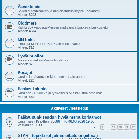
Äänentoisto
Kaikki autostereoihin ja oheislaitteisiin liittyvä keskustelu.
Aiheet:
3203
Oldtimers
Kaikki 25+ vuotiaita Mersun mallisarjoja koskeva keskustelu.
Aiheet:
4514
MB-linkit
Linkkejä Mercedes-Benz-aiheisille sivuille.
Aiheet:
728
Hyvät huollot
Missä kannattaa Mersu huollattaa
Aiheet:
873
Koeajot
Uusien ja käytettyjen Mersujen koeajoraportit.
Aiheet:
220
Raskas kalusto
Raskaan (+3500 kg ja työkoneet) MB-kaluston oma osio.
Aiheet:
359
Aktiiviset viestiketjut
Pääkaupunkiseudun hyvät mersukorjaamot
Uusin viesti Kirjoittaja
SL666
«
To 06.08.2026 19:20
Vastaukset:
633
1
19
20
21
22
…
STAR - topikki (ohjelmisto/laite ongelmat)