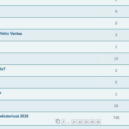
9
0
 Veho Vantaa
3
1
13
la?
2
5
u
1
18
kisterissä 2018
746
1
21
22
23
24
25
…