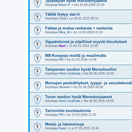
Jyväskylän hyvät mersukorjaamot
Kirjoittaja
Mauri H.
»
Ma 29.08.2005 22:00
Täältä löytyy star:it
Kirjoittaja
Crea
»
La 28.01.2012 08:32
Faktaa ja mutua renkaista + vanteista
Kirjoittaja
Mika_M
»
Ke 14.04.2004 15:34
Vajaatietoiset ja vilpilliset myynti-ilmoitukset
Kirjoittaja
Saul
»
To 02.01.2014 13:05
MB-Koeajoja meiltä ja maailmalta
Kirjoittaja
PM
»
Ke 01.03.2006 14:48
Tampereen seudun hyvät Mersuhuollot
Kirjoittaja
Henri Junkkala
»
Ma 06.06.2005 19:00
Mersujen perävälitykset, tyyppi- ja varustekoodi
Kirjoittaja
Sivonen
»
Ke 31.08.2005 08:54
Turun seudun hyvät Mersukorjaamot
Kirjoittaja
Henri Junkkala
»
Ma 06.06.2005 18:58
Tarinointia tuontiautoista
Kirjoittaja
PM
»
Su 14.03.2004 11:33
Metsä- ja latomersuja
Kirjoittaja
Daaz
»
La 07.05.2005 23:40