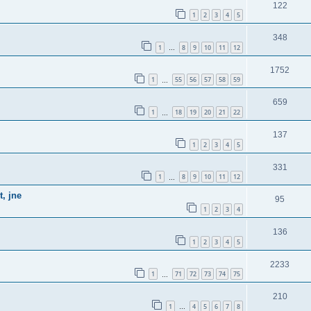
122
1
2
3
4
5
348
1
8
9
10
11
12
…
1752
1
55
56
57
58
59
…
659
1
18
19
20
21
22
…
137
1
2
3
4
5
331
1
8
9
10
11
12
…
t, jne
95
1
2
3
4
136
1
2
3
4
5
2233
1
71
72
73
74
75
…
210
1
4
5
6
7
8
…