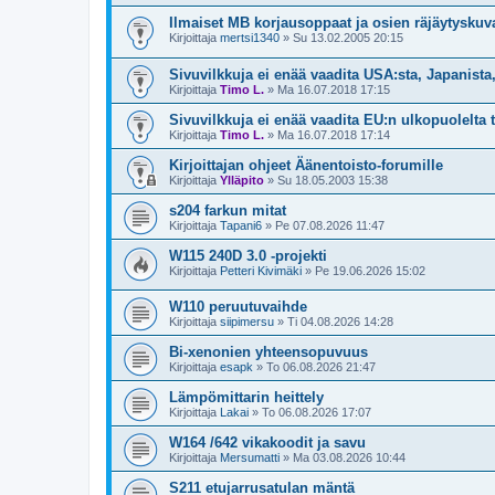
Ilmaiset MB korjausoppaat ja osien räjäytyskuva
Kirjoittaja
mertsi1340
»
Su 13.02.2005 20:15
Sivuvilkkuja ei enää vaadita USA:sta, Japanista
Kirjoittaja
Timo L.
»
Ma 16.07.2018 17:15
Sivuvilkkuja ei enää vaadita EU:n ulkopuolelta
Kirjoittaja
Timo L.
»
Ma 16.07.2018 17:14
Kirjoittajan ohjeet Äänentoisto-forumille
Kirjoittaja
Ylläpito
»
Su 18.05.2003 15:38
s204 farkun mitat
Kirjoittaja
Tapani6
»
Pe 07.08.2026 11:47
W115 240D 3.0 -projekti
Kirjoittaja
Petteri Kivimäki
»
Pe 19.06.2026 15:02
W110 peruutuvaihde
Kirjoittaja
siipimersu
»
Ti 04.08.2026 14:28
Bi-xenonien yhteensopuvuus
Kirjoittaja
esapk
»
To 06.08.2026 21:47
Lämpömittarin heittely
Kirjoittaja
Lakai
»
To 06.08.2026 17:07
W164 /642 vikakoodit ja savu
Kirjoittaja
Mersumatti
»
Ma 03.08.2026 10:44
S211 etujarrusatulan mäntä