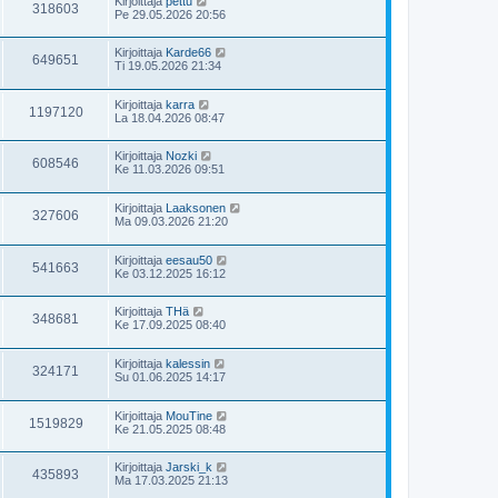
Kirjoittaja
pettu
318603
Pe 29.05.2026 20:56
Kirjoittaja
Karde66
649651
Ti 19.05.2026 21:34
Kirjoittaja
karra
1197120
La 18.04.2026 08:47
Kirjoittaja
Nozki
608546
Ke 11.03.2026 09:51
Kirjoittaja
Laaksonen
327606
Ma 09.03.2026 21:20
Kirjoittaja
eesau50
541663
Ke 03.12.2025 16:12
Kirjoittaja
THä
348681
Ke 17.09.2025 08:40
Kirjoittaja
kalessin
324171
Su 01.06.2025 14:17
Kirjoittaja
MouTine
1519829
Ke 21.05.2025 08:48
Kirjoittaja
Jarski_k
435893
Ma 17.03.2025 21:13