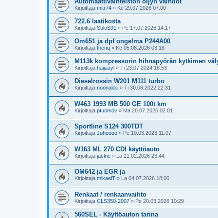
Automaattivaihteiston öljyn vaihdot
Kirjoittaja
mitr74
»
Ke 29.07.2026 07:00
722.6 laatikosta
Kirjoittaja
SuloS91
»
Pe 17.07.2026 14:17
Om651 ja dpf ongelma P244A00
Kirjoittaja
thenq
»
Ke 05.08.2026 03:18
M113k kompressorin hihnapyörän kytkimen väl
Kirjoittaja
haijaayl
»
Ti 23.07.2024 18:53
Dieselrossin W201 M111 turbo
Kirjoittaja
noonakki
»
Ti 30.08.2022 22:31
W463 1993 MB 500 GE 100t km
Kirjoittaja
ptuomov
»
Ma 20.07.2026 02:01
Sportline S124 300TDT
Kirjoittaja
Juhoooo
»
Pe 10.03.2023 11:07
W163 ML 270 CDI käyttöauto
Kirjoittaja
jackie
»
La 21.02.2026 23:44
OM642 ja EGR ja
Kirjoittaja
mikaelT
»
La 04.07.2026 18:00
Renkaat / renkaanvaihto
Kirjoittaja
CLS350-2007
»
Pe 20.03.2026 10:29
560SEL - Käyttöauton tarina