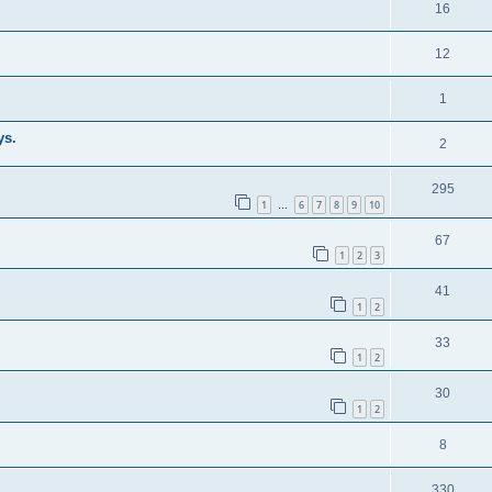
16
12
1
ys.
2
295
1
6
7
8
9
10
…
67
1
2
3
41
1
2
33
1
2
30
1
2
8
330