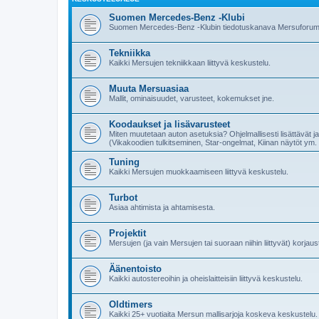
Suomen Mercedes-Benz -Klubi
Suomen Mercedes-Benz -Klubin tiedotuskanava Mersuforumi
Tekniikka
Kaikki Mersujen tekniikkaan liittyvä keskustelu.
Muuta Mersuasiaa
Mallit, ominaisuudet, varusteet, kokemukset jne.
Koodaukset ja lisävarusteet
Miten muutetaan auton asetuksia? Ohjelmallisesti lisättävät ja
(Vikakoodien tulkitseminen, Star-ongelmat, Kiinan näytöt ym. e
Tuning
Kaikki Mersujen muokkaamiseen liittyvä keskustelu.
Turbot
Asiaa ahtimista ja ahtamisesta.
Projektit
Mersujen (ja vain Mersujen tai suoraan niihin liittyvät) korjau
Äänentoisto
Kaikki autostereoihin ja oheislaitteisiin liittyvä keskustelu.
Oldtimers
Kaikki 25+ vuotiaita Mersun mallisarjoja koskeva keskustelu.