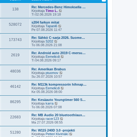
Re: Mercedes-Benz Himoksella …
138
N
Kirjoittaja
Timo L.
ä
Ti 02.06.2026 19:18
y
t
s204 farkun mitat
528072
ä
N
Kirjoittaja
Tapani6
u
ä
Pe 07.08.2026 11:47
u
y
s
t
Re: Sähkö C-sarja 2026. Suome…
173743
i
ä
N
Kirjoittaja
S202
n
u
ä
To 06.08.2026 21:08
v
u
y
i
s
t
Re: Android auto 2019 C-mersu…
e
2619
i
ä
N
Kirjoittaja
Eemelicdi
s
n
u
ä
Ti 04.08.2026 09:17
t
v
u
y
i
i
s
t
Re: Amerikan Brabus
e
i
48036
ä
N
Kirjoittaja
ptuomov
s
n
u
ä
Su 26.07.2026 10:57
t
v
u
y
i
i
s
t
Re: M113k kompressorin hihnap…
e
i
46142
ä
N
Kirjoittaja
Eemelicdi
s
n
u
ä
Ke 05.08.2026 08:00
t
v
u
y
i
i
s
t
Re: Kesäauto Youngtimer 560 S…
e
86295
i
ä
N
Kirjoittaja
karra
s
n
u
ä
To 06.08.2026 07:08
t
v
u
y
i
i
s
t
Re: MB Audio 20 bluetooth/aux…
e
22683
i
ä
N
Kirjoittaja
racer123
s
n
u
ä
Ma 27.07.2026 08:55
t
v
u
y
i
i
s
t
Re: W115 240D 3.0 -projekti
e
51280
i
ä
N
Kirjoittaja
Petteri Kivimäki
s
n
u