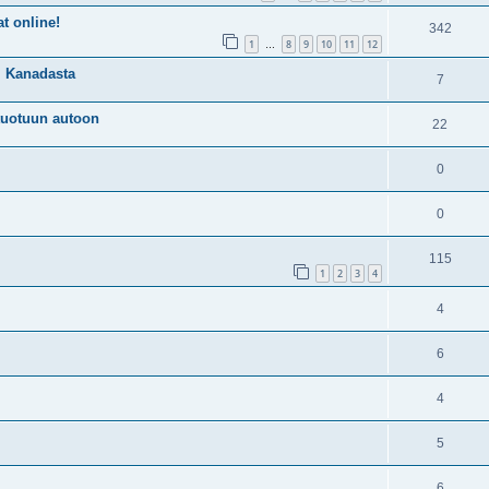
t online!
342
1
8
9
10
11
12
…
, Kanadasta
7
 tuotuun autoon
22
0
0
115
1
2
3
4
4
6
4
5
6