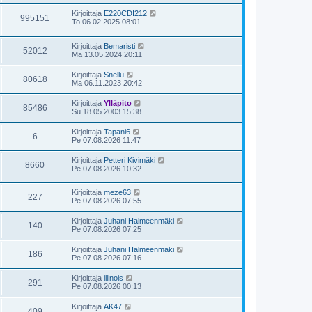
Kirjoittaja
E220CDI212
995151
To 06.02.2025 08:01
Kirjoittaja
Bemaristi
52012
Ma 13.05.2024 20:11
Kirjoittaja
Snellu
80618
Ma 06.11.2023 20:42
Kirjoittaja
Ylläpito
85486
Su 18.05.2003 15:38
Kirjoittaja
Tapani6
6
Pe 07.08.2026 11:47
Kirjoittaja
Petteri Kivimäki
8660
Pe 07.08.2026 10:32
Kirjoittaja
meze63
227
Pe 07.08.2026 07:55
Kirjoittaja
Juhani Halmeenmäki
140
Pe 07.08.2026 07:25
Kirjoittaja
Juhani Halmeenmäki
186
Pe 07.08.2026 07:16
Kirjoittaja
illinois
291
Pe 07.08.2026 00:13
Kirjoittaja
AK47
409