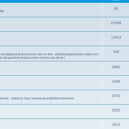
83
lla.
67699
13913
446
 koodattavat lisävarusteet, tee-se-itse -ohjelmistopäivitysten ohjeet ym.
i alkuperäiset lisävarusteet eivät kuulu tänne.)
3966
2458
2670
starinat, -ohjeet ja muut vastaavat projektikertomukset.
3203
4513