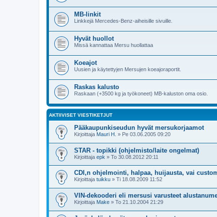
MB-linkit
Linkkejä Mercedes-Benz-aiheisille sivuille.
Hyvät huollot
Missä kannattaa Mersu huollattaa
Koeajot
Uusien ja käytettyjen Mersujen koeajoraportit.
Raskas kalusto
Raskaan (+3500 kg ja työkoneet) MB-kaluston oma osio.
AKTIIVISET VIESTIKETJUT
Pääkaupunkiseudun hyvät mersukorjaamot
Kirjoittaja
Mauri H.
»
Pe 03.06.2005 09:20
STAR - topikki (ohjelmisto/laite ongelmat)
Kirjoittaja
epk
»
To 30.08.2012 20:11
CDI,n ohjelmointi, halpaa, huijausta, vai custo
Kirjoittaja
tuikku
»
Ti 18.08.2009 11:52
VIN-dekooderi eli mersusi varusteet alustanume
Kirjoittaja
Make
»
To 21.10.2004 21:29