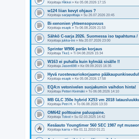
Kirjoittaja
Hikkei
»
Ke 05.08.2026 17:15
w124 liian kevyt ohjaus ?
Kirjoittaja
sarjapolttaja
»
Su 26.07.2026 20:45
Bi-xenonien yhteensopuvuus
Kirjoittaja
esapk
»
To 06.08.2026 21:53
Sähkö C-sarja 2026. Suomessa iso tapahtuma /
Kirjoittaja
jukka-tre
»
Ma 20.07.2026 23:00
Sprinter W906 perän korjaus
Kirjoittaja
Tke1
»
Ti 04.08.2026 15:34
W163 ei puhalla kuin kylmää sisälle !!
Kirjoittaja
Jasen698
»
Ke 09.09.2015 16:35
Hyvä ruostevauriokorjaamo pääkaupunkiseudul
Kirjoittaja
esapk
»
Ke 05.08.2026 17:58
EQA:n vetonivelen suojakumin vaihdon hinta!
Kirjoittaja
Petteri Kivimäki
»
To 06.08.2026 14:10
MB GLC 350e hybrid X253 vm 2018 latausluukk
Kirjoittaja
Petri H.
»
To 06.08.2026 13:33
OM642 polttoaine paluupaine.
Kirjoittaja
Tolvol
»
Su 02.03.2025 14:42
Kesäauto Youngtimer 560 SEC 1987 nyt museore
Kirjoittaja
karra
»
Ma 01.11.2010 01:21