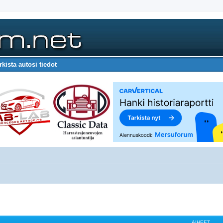
rkista autosi tiedot
AIHEET