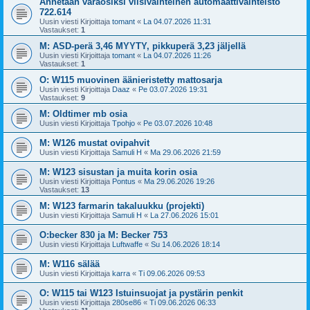
Annetaan varaosiksi viisivaihteinen automaattivaihteisto
722.614
Uusin viesti Kirjoittaja
tomant
«
La 04.07.2026 11:31
Vastaukset:
1
M: ASD-perä 3,46 MYYTY, pikkuperä 3,23 jäljellä
Uusin viesti Kirjoittaja
tomant
«
La 04.07.2026 11:26
Vastaukset:
1
O: W115 muovinen äänieristetty mattosarja
Uusin viesti Kirjoittaja
Daaz
«
Pe 03.07.2026 19:31
Vastaukset:
9
M: Oldtimer mb osia
Uusin viesti Kirjoittaja
Tpohjo
«
Pe 03.07.2026 10:48
M: W126 mustat ovipahvit
Uusin viesti Kirjoittaja
Samuli H
«
Ma 29.06.2026 21:59
M: W123 sisustan ja muita korin osia
Uusin viesti Kirjoittaja
Pontus
«
Ma 29.06.2026 19:26
Vastaukset:
13
M: W123 farmarin takaluukku (projekti)
Uusin viesti Kirjoittaja
Samuli H
«
La 27.06.2026 15:01
O:becker 830 ja M: Becker 753
Uusin viesti Kirjoittaja
Luftwaffe
«
Su 14.06.2026 18:14
M: W116 sälää
Uusin viesti Kirjoittaja
karra
«
Ti 09.06.2026 09:53
O: W115 tai W123 Istuinsuojat ja pystärin penkit
Uusin viesti Kirjoittaja
280se86
«
Ti 09.06.2026 06:33