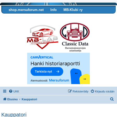
shop.mersuforum.net
Info
MB-Klubi ry
Tarkista autosi tiedot
UKK
Rekisteröidy
Kirjaudu sisään
E
Etusivu
Kauppatori
t
s
Kauppatori