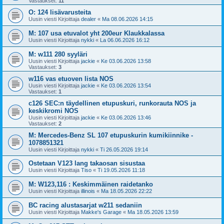
Vastaukset:
11
O: 124 lisävarusteita
Uusin viesti Kirjoittaja
dealer
«
Ma 08.06.2026 14:15
M: 107 usa etuvalot yht 200eur Klaukkalassa
Uusin viesti Kirjoittaja
nykki
«
La 06.06.2026 16:12
M: w111 280 syyläri
Uusin viesti Kirjoittaja
jackie
«
Ke 03.06.2026 13:58
Vastaukset:
3
w116 vas etuoven lista NOS
Uusin viesti Kirjoittaja
jackie
«
Ke 03.06.2026 13:54
Vastaukset:
1
c126 SEC:n täydellinen etupuskuri, runkorauta NOS ja
keskikromi NOS
Uusin viesti Kirjoittaja
jackie
«
Ke 03.06.2026 13:46
Vastaukset:
2
M: Mercedes-Benz SL 107 etupuskurin kumikiinnike -
1078851321
Uusin viesti Kirjoittaja
nykki
«
Ti 26.05.2026 19:14
Ostetaan V123 lang takaosan sisustaa
Uusin viesti Kirjoittaja
Tiso
«
Ti 19.05.2026 11:18
M: W123,116 : Keskimmäinen raidetanko
Uusin viesti Kirjoittaja
illinois
«
Ma 18.05.2026 22:22
BC racing alustasarjat w211 sedaniin
Uusin viesti Kirjoittaja
Makke's Garage
«
Ma 18.05.2026 13:59