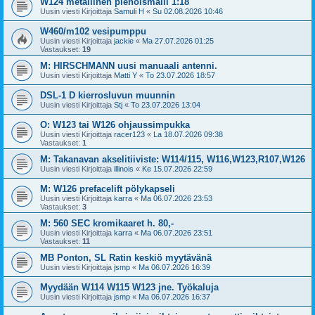
W124 metallinen pienoismalli 1:18
Uusin viesti Kirjoittaja
Samuli H
«
Su 02.08.2026 10:46
W460/m102 vesipumppu
Uusin viesti Kirjoittaja
jackie
«
Ma 27.07.2026 01:25
Vastaukset:
19
M: HIRSCHMANN uusi manuaali antenni.
Uusin viesti Kirjoittaja
Matti Y
«
To 23.07.2026 18:57
DSL-1 D kierrosluvun muunnin
Uusin viesti Kirjoittaja
Stj
«
To 23.07.2026 13:04
O: W123 tai W126 ohjaussimpukka
Uusin viesti Kirjoittaja
racer123
«
La 18.07.2026 09:38
Vastaukset:
1
M: Takanavan akselitiiviste: W114/115, W116,W123,R107,W126
Uusin viesti Kirjoittaja
illinois
«
Ke 15.07.2026 22:59
M: W126 prefacelift pölykapseli
Uusin viesti Kirjoittaja
karra
«
Ma 06.07.2026 23:53
Vastaukset:
3
M: 560 SEC kromikaaret h. 80,-
Uusin viesti Kirjoittaja
karra
«
Ma 06.07.2026 23:51
Vastaukset:
11
MB Ponton, SL Ratin keskiö myytävänä
Uusin viesti Kirjoittaja
jsmp
«
Ma 06.07.2026 16:39
Myydään W114 W115 W123 jne. Työkaluja
Uusin viesti Kirjoittaja
jsmp
«
Ma 06.07.2026 16:37