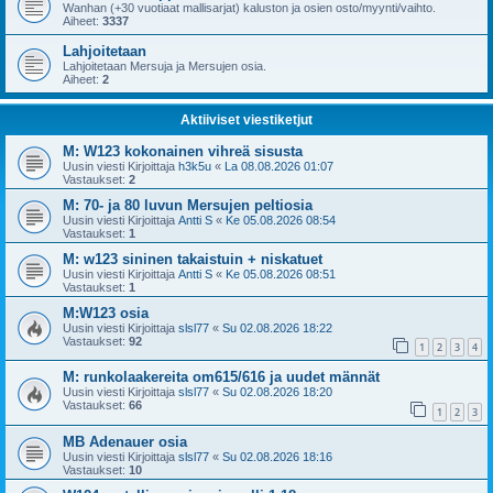
Wanhan (+30 vuotiaat mallisarjat) kaluston ja osien osto/myynti/vaihto.
Aiheet:
3337
Lahjoitetaan
Lahjoitetaan Mersuja ja Mersujen osia.
Aiheet:
2
Aktiiviset viestiketjut
M: W123 kokonainen vihreä sisusta
Uusin viesti Kirjoittaja
h3k5u
«
La 08.08.2026 01:07
Vastaukset:
2
M: 70- ja 80 luvun Mersujen peltiosia
Uusin viesti Kirjoittaja
Antti S
«
Ke 05.08.2026 08:54
Vastaukset:
1
M: w123 sininen takaistuin + niskatuet
Uusin viesti Kirjoittaja
Antti S
«
Ke 05.08.2026 08:51
Vastaukset:
1
M:W123 osia
Uusin viesti Kirjoittaja
slsl77
«
Su 02.08.2026 18:22
Vastaukset:
92
1
2
3
4
M: runkolaakereita om615/616 ja uudet männät
Uusin viesti Kirjoittaja
slsl77
«
Su 02.08.2026 18:20
Vastaukset:
66
1
2
3
MB Adenauer osia
Uusin viesti Kirjoittaja
slsl77
«
Su 02.08.2026 18:16
Vastaukset:
10