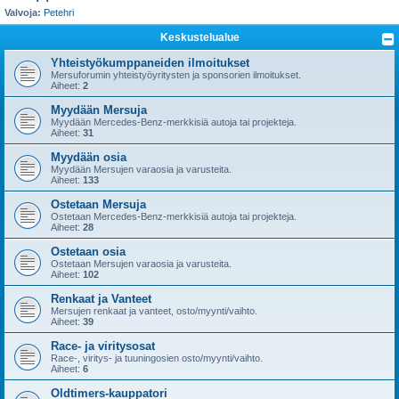
i
Valvoja:
Petehri
Keskustelualue
Yhteistyökumppaneiden ilmoitukset
Mersuforumin yhteistyöyritysten ja sponsorien ilmoitukset.
Aiheet:
2
Myydään Mersuja
Myydään Mercedes-Benz-merkkisiä autoja tai projekteja.
Aiheet:
31
Myydään osia
Myydään Mersujen varaosia ja varusteita.
Aiheet:
133
Ostetaan Mersuja
Ostetaan Mercedes-Benz-merkkisiä autoja tai projekteja.
Aiheet:
28
Ostetaan osia
Ostetaan Mersujen varaosia ja varusteita.
Aiheet:
102
Renkaat ja Vanteet
Mersujen renkaat ja vanteet, osto/myynti/vaihto.
Aiheet:
39
Race- ja viritysosat
Race-, viritys- ja tuuningosien osto/myynti/vaihto.
Aiheet:
6
Oldtimers-kauppatori