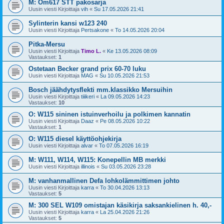
M: Om617 STT pakosarja
Uusin viesti Kirjoittaja
vih
«
Su 17.05.2026 21:41
Sylinterin kansi w123 240
Uusin viesti Kirjoittaja
Pertsakone
«
To 14.05.2026 20:04
Pitka-Mersu
Uusin viesti Kirjoittaja
Timo L.
«
Ke 13.05.2026 08:09
Vastaukset:
1
Ostetaan Becker grand prix 60-70 luku
Uusin viesti Kirjoittaja
MAG
«
Su 10.05.2026 21:53
Bosch jäähdytysflekti mm.klassikko Mersuihin
Uusin viesti Kirjoittaja
tiiikeri
«
La 09.05.2026 14:23
Vastaukset:
10
O: W115 sininen istuinverhoilu ja polkimen kannatin
Uusin viesti Kirjoittaja
Daaz
«
Pe 08.05.2026 10:22
Vastaukset:
1
O: W115 diesel käyttöohjekirja
Uusin viesti Kirjoittaja
alvar
«
To 07.05.2026 16:19
M: W111, W114, W115: Konepellin MB merkki
Uusin viesti Kirjoittaja
illinois
«
Su 03.05.2026 23:28
M: vanhanmallinen Defa lohkolämmittimen johto
Uusin viesti Kirjoittaja
karra
«
To 30.04.2026 13:13
Vastaukset:
5
M: 300 SEL W109 omistajan käsikirja saksankielinen h. 40,-
Uusin viesti Kirjoittaja
karra
«
La 25.04.2026 21:26
Vastaukset:
5