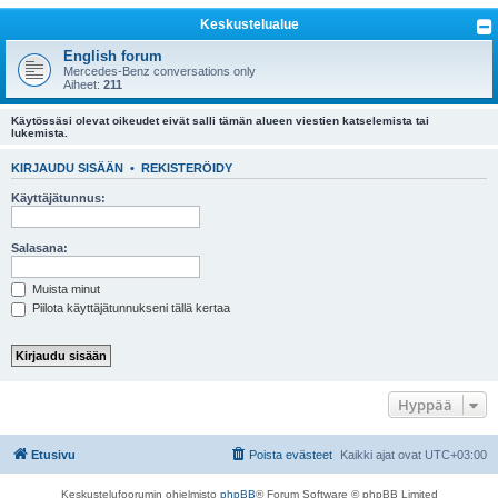
i
Keskustelualue
English forum
Mercedes-Benz conversations only
Aiheet:
211
Käytössäsi olevat oikeudet eivät salli tämän alueen viestien katselemista tai
lukemista.
KIRJAUDU SISÄÄN
•
REKISTERÖIDY
Käyttäjätunnus:
Salasana:
Muista minut
Piilota käyttäjätunnukseni tällä kertaa
Hyppää
Etusivu
Poista evästeet
Kaikki ajat ovat
UTC+03:00
Keskustelufoorumin ohjelmisto
phpBB
® Forum Software © phpBB Limited