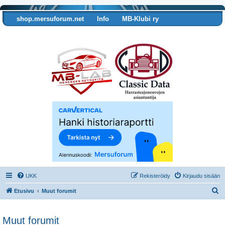
shop.mersuforum.net
Info
MB-Klubi ry
Tarkista autosi tiedot
UKK
Rekisteröidy
Kirjaudu sisään
E
Etusivu
Muut forumit
t
s
Muut forumit