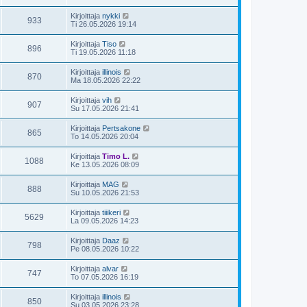
Kirjoittaja
nykki
933
Ti 26.05.2026 19:14
Kirjoittaja
Tiso
896
Ti 19.05.2026 11:18
Kirjoittaja
illinois
870
Ma 18.05.2026 22:22
Kirjoittaja
vih
907
Su 17.05.2026 21:41
Kirjoittaja
Pertsakone
865
To 14.05.2026 20:04
Kirjoittaja
Timo L.
1088
Ke 13.05.2026 08:09
Kirjoittaja
MAG
888
Su 10.05.2026 21:53
Kirjoittaja
tiiikeri
5629
La 09.05.2026 14:23
Kirjoittaja
Daaz
798
Pe 08.05.2026 10:22
Kirjoittaja
alvar
747
To 07.05.2026 16:19
Kirjoittaja
illinois
850
Su 03.05.2026 23:28