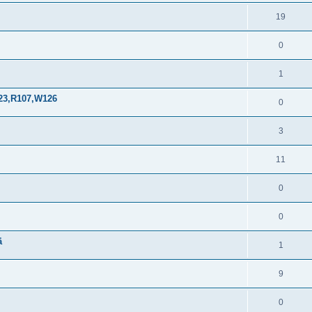
19
0
1
123,R107,W126
0
3
11
0
0
ä
1
9
0