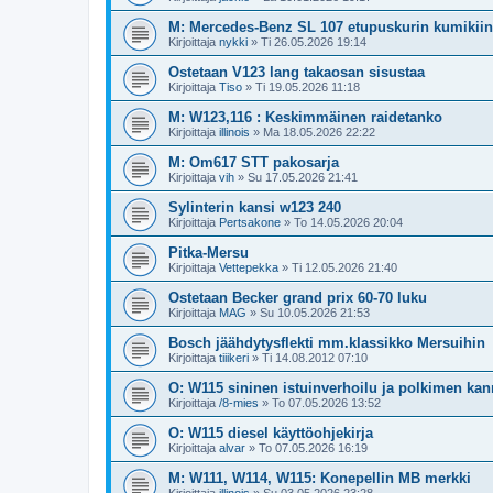
M: Mercedes-Benz SL 107 etupuskurin kumikiin
Kirjoittaja
nykki
»
Ti 26.05.2026 19:14
Ostetaan V123 lang takaosan sisustaa
Kirjoittaja
Tiso
»
Ti 19.05.2026 11:18
M: W123,116 : Keskimmäinen raidetanko
Kirjoittaja
illinois
»
Ma 18.05.2026 22:22
M: Om617 STT pakosarja
Kirjoittaja
vih
»
Su 17.05.2026 21:41
Sylinterin kansi w123 240
Kirjoittaja
Pertsakone
»
To 14.05.2026 20:04
Pitka-Mersu
Kirjoittaja
Vettepekka
»
Ti 12.05.2026 21:40
Ostetaan Becker grand prix 60-70 luku
Kirjoittaja
MAG
»
Su 10.05.2026 21:53
Bosch jäähdytysflekti mm.klassikko Mersuihin
Kirjoittaja
tiiikeri
»
Ti 14.08.2012 07:10
O: W115 sininen istuinverhoilu ja polkimen kan
Kirjoittaja
/8-mies
»
To 07.05.2026 13:52
O: W115 diesel käyttöohjekirja
Kirjoittaja
alvar
»
To 07.05.2026 16:19
M: W111, W114, W115: Konepellin MB merkki