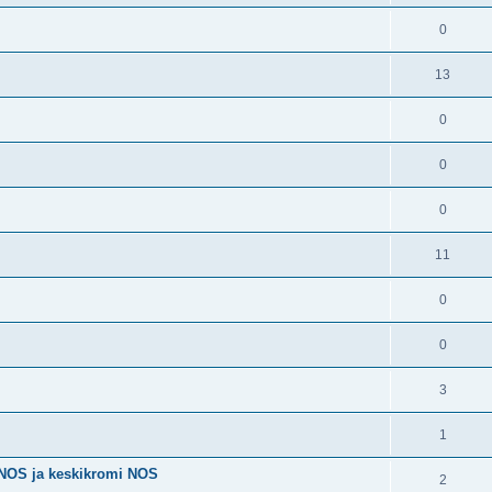
0
13
0
0
0
11
0
0
3
1
 NOS ja keskikromi NOS
2