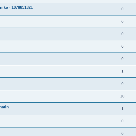
nike - 1078851321
0
0
0
0
0
1
0
10
natin
1
0
0