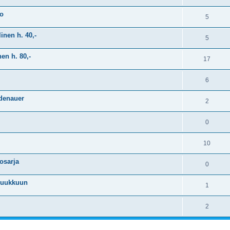
to
5
inen h. 40,-
5
en h. 80,-
17
6
Adenauer
2
0
10
osarja
0
luukkuun
1
2