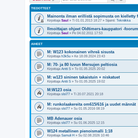
TIEDOTTEET
Mainonta ilman erillistä sopimusta on kielletty 
Kirjoittaja
Saul
»
Ti 01.01.2013 18:27
» Sijainti:
Tekniikka
Ilmoittajan ohjeet Oldtimers-kauppatori -foorum
Kirjoittaja
Saul
»
Pe 04.02.2011 17:53
AIHEET
M: W123 kokonainen vihreä sisusta
Kirjoittaja
h3k5u
»
Ke 18.09.2024 23:43
M: 70- ja 80 luvun Mersujen peltiosia
Kirjoittaja
Antti S
»
To 01.05.2025 20:02
M: w123 sininen takaistuin + niskatuet
Kirjoittaja
Antti S
»
To 01.05.2025 19:02
M:W123 osia
Kirjoittaja
slsl77
»
Ti 20.07.2021 20:18
M: runkolaakereita om615/616 ja uudet männät
Kirjoittaja
slsl77
»
Su 01.05.2016 08:19
MB Adenauer osia
Kirjoittaja
slsl77
»
Su 01.06.2025 12:15
W124 metallinen pienoismalli 1:18
Kirjoittaja
Samuli H
»
Su 02.08.2026 10:46