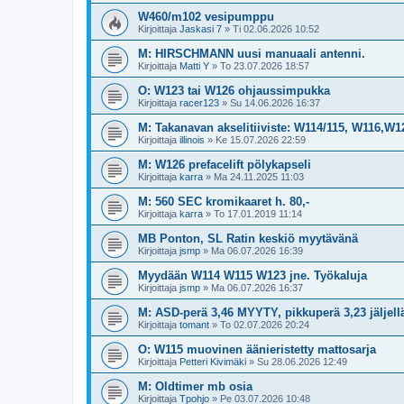
W460/m102 vesipumppu
Kirjoittaja
Jaskasi 7
»
Ti 02.06.2026 10:52
M: HIRSCHMANN uusi manuaali antenni.
Kirjoittaja
Matti Y
»
To 23.07.2026 18:57
O: W123 tai W126 ohjaussimpukka
Kirjoittaja
racer123
»
Su 14.06.2026 16:37
M: Takanavan akselitiiviste: W114/115, W116,W
Kirjoittaja
illinois
»
Ke 15.07.2026 22:59
M: W126 prefacelift pölykapseli
Kirjoittaja
karra
»
Ma 24.11.2025 11:03
M: 560 SEC kromikaaret h. 80,-
Kirjoittaja
karra
»
To 17.01.2019 11:14
MB Ponton, SL Ratin keskiö myytävänä
Kirjoittaja
jsmp
»
Ma 06.07.2026 16:39
Myydään W114 W115 W123 jne. Työkaluja
Kirjoittaja
jsmp
»
Ma 06.07.2026 16:37
M: ASD-perä 3,46 MYYTY, pikkuperä 3,23 jäljell
Kirjoittaja
tomant
»
To 02.07.2026 20:24
O: W115 muovinen äänieristetty mattosarja
Kirjoittaja
Petteri Kivimäki
»
Su 28.06.2026 12:49
M: Oldtimer mb osia
Kirjoittaja
Tpohjo
»
Pe 03.07.2026 10:48