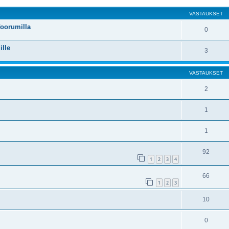
VASTAUKSET
foorumilla
0
ille
3
VASTAUKSET
2
1
1
92
1
2
3
4
66
1
2
3
10
0