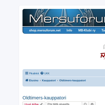
shop.mersuforum.net
Info
MB-Klubi ry
Ta
Pikalinkit
UKK
Etusivu
Kauppatori
Oldtimers-kauppatori
Oldtimers-kauppatori
Etsi
Tarken
Uusi Aihe