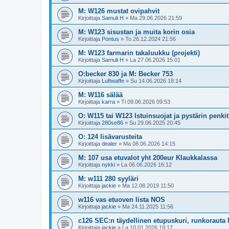
M: W126 mustat ovipahvit
Kirjoittaja
Samuli H
»
Ma 29.06.2026 21:59
M: W123 sisustan ja muita korin osia
Kirjoittaja
Pontus
»
To 26.12.2024 21:56
M: W123 farmarin takaluukku (projekti)
Kirjoittaja
Samuli H
»
La 27.06.2026 15:01
O:becker 830 ja M: Becker 753
Kirjoittaja
Luftwaffe
»
Su 14.06.2026 18:14
M: W116 sälää
Kirjoittaja
karra
»
Ti 09.06.2026 09:53
O: W115 tai W123 Istuinsuojat ja pystärin penkit
Kirjoittaja
280se86
»
Su 29.06.2025 20:45
O: 124 lisävarusteita
Kirjoittaja
dealer
»
Ma 08.06.2026 14:15
M: 107 usa etuvalot yht 200eur Klaukkalassa
Kirjoittaja
nykki
»
La 06.06.2026 16:12
M: w111 280 syyläri
Kirjoittaja
jackie
»
Ma 12.08.2019 11:50
w116 vas etuoven lista NOS
Kirjoittaja
jackie
»
Ma 24.11.2025 11:56
c126 SEC:n täydellinen etupuskuri, runkorauta
Kirjoittaja
jackie
»
La 10.01.2026 19:17