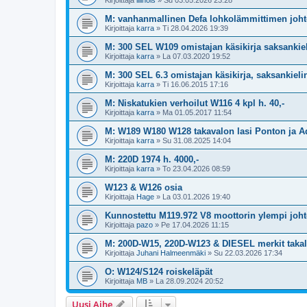
Kirjoittaja
illinois
»
Su 03.05.2026 23:28
M: vanhanmallinen Defa lohkolämmittimen joh
Kirjoittaja
karra
»
Ti 28.04.2026 19:39
M: 300 SEL W109 omistajan käsikirja saksankiel
Kirjoittaja
karra
»
La 07.03.2020 19:52
M: 300 SEL 6.3 omistajan käsikirja, saksankielin
Kirjoittaja
karra
»
Ti 16.06.2015 17:16
M: Niskatukien verhoilut W116 4 kpl h. 40,-
Kirjoittaja
karra
»
Ma 01.05.2017 11:54
M: W189 W180 W128 takavalon lasi Ponton ja 
Kirjoittaja
karra
»
Su 31.08.2025 14:04
M: 220D 1974 h. 4000,-
Kirjoittaja
karra
»
To 23.04.2026 08:59
W123 & W126 osia
Kirjoittaja
Hage
»
La 03.01.2026 19:40
Kunnostettu M119.972 V8 moottorin ylempi joht
Kirjoittaja
pazo
»
Pe 17.04.2026 11:15
M: 200D-W15, 220D-W123 & DIESEL merkit taka
Kirjoittaja
Juhani Halmeenmäki
»
Su 22.03.2026 17:34
O: W124/S124 roiskeläpät
Kirjoittaja
MB
»
La 28.09.2024 20:52
Uusi Aihe