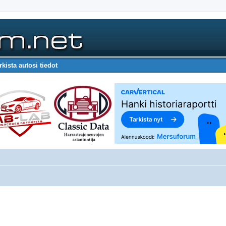
rkista autosi tiedot
nettu haku