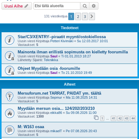
i
Etsi
Tarkennettu haku
Uusi Aihe
1
2
3
Seuraava
131 viestiketjua
Tiedotteet
Star/C3/XENTRY–piraatit myynti/ostokiellossa
Uusin viesti Kirjoittaja
Petteri Kivimäki
«
Su 12.03.2017 10:01
Vastaukset:
5
Mainonta ilman erillistä sopimusta on kielletty foorumilla
Uusin viesti Kirjoittaja
Saul
«
Ti 01.01.2013 18:27
Lähetetty Sijainti:
Tekniikka
Ohjeet Myydään osia -foorumille
Uusin viesti Kirjoittaja
Saul
«
To 21.10.2010 19:49
Aiheet
Mersuforum.net TARRAT, PAIDAT ym. täältä
Uusin viesti Kirjoittaja
Sepmur
«
Ma 11.08.2025 14:31
Vastaukset:
5
Myydään mersun osia... 124/202/203/210
Uusin viesti Kirjoittaja
eikka86
«
Su 09.08.2026 11:00
Vastaukset:
1300
1
41
42
43
44
…
M: W163 osaa
Uusin viesti Kirjoittaja
mikaelT
«
Pe 07.08.2026 20:43
Vastaukset:
5