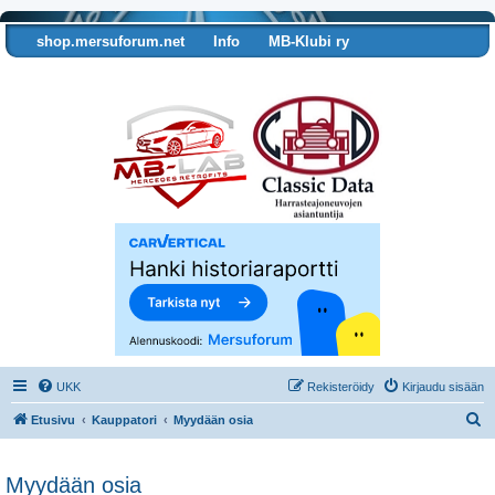
shop.mersuforum.net
Info
MB-Klubi ry
Tarkista autosi tiedot
UKK
Rekisteröidy
Kirjaudu sisään
E
Etusivu
Kauppatori
Myydään osia
t
s
Myydään osia