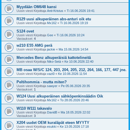
Myydään OM648 kansi
Uusin viesti Kirjoittaja
Anti-Kristus
«
Ti 16.06.2026 19:41
R129 uusi alkuperäinen abs-anturi oik etu
Uusin viesti Kirjoittaja
Mx162
«
Ti 16.06.2026 19:19
S124 ovet
Uusin viesti Kirjoittaja
Gee
«
Ti 16.06.2026 10:24
Vastaukset:
4
w210 E55 AMG perä
Uusin viesti Kirjoittaja
jackie
«
Ma 15.06.2026 14:54
Mercedes Benz alkuperäisiä kattotelineitä
Uusin viesti Kirjoittaja
Niko-Setä
«
Ke 10.06.2026 22:40
MB osaa W/S/C 124, 203, 204, 205, 212, 264, 166, 177, 447 jne.
Uusin viesti Kirjoittaja
vazi0
«
Ke 10.06.2026 11:54
Peltihommia - mutta miten?
Uusin viesti Kirjoittaja
sawyer
«
Pe 05.06.2026 20:35
Vastaukset:
1
W124 Uusi alkuperäinen sähköpenkinsäädin Oik
Uusin viesti Kirjoittaja
Mx162
«
To 28.05.2026 20:46
W110 W111 takavalo
Uusin viesti Kirjoittaja
DavidB
«
Ma 18.05.2026 22:02
Vastaukset:
3
X204 uudet OEM kuraläpät eteen MYYTY
Uusin viesti Kirjoittaja
esukki
«
Ke 13.05.2026 17:18
Vastaukset:
1