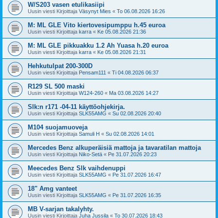
W/S203 vasen etulikasiipi
Uusin viesti Kirjoittaja
Väsynyt Mies
«
To 06.08.2026 16:26
M: ML GLE Vito kiertovesipumppu h.45 euroa
Uusin viesti Kirjoittaja
karra
«
Ke 05.08.2026 21:36
M: ML GLE pikkuakku 1.2 Ah Yuasa h.20 euroa
Uusin viesti Kirjoittaja
karra
«
Ke 05.08.2026 21:31
Hehkutulpat 200-300D
Uusin viesti Kirjoittaja
Pensam111
«
Ti 04.08.2026 06:37
R129 SL 500 maski
Uusin viesti Kirjoittaja
W124-260
«
Ma 03.08.2026 14:27
Slk:n r171 -04-11 käyttöohjekirja.
Uusin viesti Kirjoittaja
SLK55AMG
«
Su 02.08.2026 20:40
M104 suojamuoveja
Uusin viesti Kirjoittaja
Samuli H
«
Su 02.08.2026 14:01
Mercedes Benz alkuperäisiä mattoja ja tavaratilan mattoja
Uusin viesti Kirjoittaja
Niko-Setä
«
Pe 31.07.2026 20:23
Meecedes Benz Slk vaihdenuppi
Uusin viesti Kirjoittaja
SLK55AMG
«
Pe 31.07.2026 16:47
18" Amg vanteet
Uusin viesti Kirjoittaja
SLK55AMG
«
Pe 31.07.2026 16:35
MB V-sarjan takalyhty.
Uusin viesti Kirjoittaja
Juha Jussila
«
To 30.07.2026 18:43