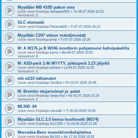
Myydään MB 410D pakun osia
Uusin viesti Kirjoittaja
Samppa2003
«
To 09.07.2026 10:22
Vastaukset:
2
GLC etumaski
Uusin viesti Kirjoittaja
Pavarotti20
«
Ti 07.07.2026 16:13
Myydään C207 velour matot(mustat)
Uusin viesti Kirjoittaja
jsmp
«
Ti 07.07.2026 10:26
M: A W176 ja B W246 moottorin pohjamuovi kahvipaketilla
Uusin viesti Kirjoittaja
karra
«
Ma 06.07.2026 23:52
Vastaukset:
2
M: ASD-perä 3,46 MYYTY, pikkuperä 3,23 jäljellä
Uusin viesti Kirjoittaja
tomant
«
La 04.07.2026 11:29
Vastaukset:
1
mb w210 lattiamatot
Uusin viesti Kirjoittaja
TeuSkin
«
Pe 03.07.2026 20:45
M: Brembo etujarrulevyt ja -palat
Uusin viesti Kirjoittaja
Vanja-eno
«
Ke 01.07.2026 22:24
Vastaukset:
1
ML500 -04
Uusin viesti Kirjoittaja
vesseli1
«
Ti 30.06.2026 10:06
Myydään GLC 2.0 bensa huoltosetti (M274)
Uusin viesti Kirjoittaja
GLC250
«
To 18.06.2026 21:28
Mercedes-Benz muovikiinnikelajitelma
Uusin viesti Kirjoittaja
Mx162
«
Ke 17.06.2026 18:02