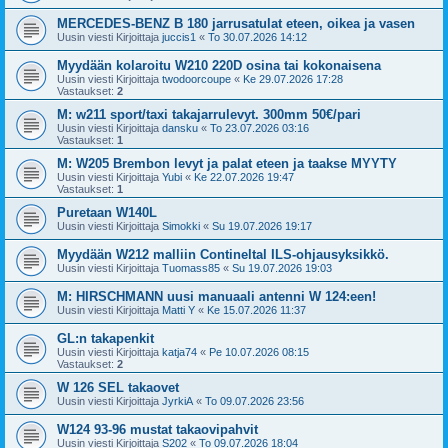
MERCEDES-BENZ B 180 jarrusatulat eteen, oikea ja vasen
Uusin viesti Kirjoittaja
juccis1
«
To 30.07.2026 14:12
Myydään kolaroitu W210 220D osina tai kokonaisena
Uusin viesti Kirjoittaja
twodoorcoupe
«
Ke 29.07.2026 17:28
Vastaukset:
2
M: w211 sport/taxi takajarrulevyt. 300mm 50€/pari
Uusin viesti Kirjoittaja
dansku
«
To 23.07.2026 03:16
Vastaukset:
1
M: W205 Brembon levyt ja palat eteen ja taakse MYYTY
Uusin viesti Kirjoittaja
Yubi
«
Ke 22.07.2026 19:47
Vastaukset:
1
Puretaan W140L
Uusin viesti Kirjoittaja
Simokki
«
Su 19.07.2026 19:17
Myydään W212 malliin Contineltal ILS-ohjausyksikkö.
Uusin viesti Kirjoittaja
Tuomass85
«
Su 19.07.2026 19:03
M: HIRSCHMANN uusi manuaali antenni W 124:een!
Uusin viesti Kirjoittaja
Matti Y
«
Ke 15.07.2026 11:37
GL:n takapenkit
Uusin viesti Kirjoittaja
katja74
«
Pe 10.07.2026 08:15
Vastaukset:
2
W 126 SEL takaovet
Uusin viesti Kirjoittaja
JyrkiA
«
To 09.07.2026 23:56
W124 93-96 mustat takaovipahvit
Uusin viesti Kirjoittaja
S202
«
To 09.07.2026 18:04