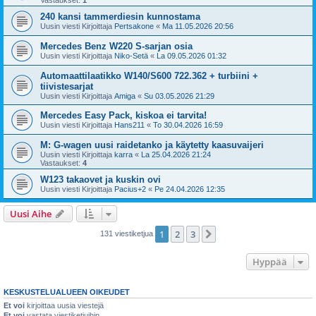
240 kansi tammerdiesin kunnostama
Uusin viesti Kirjoittaja
Pertsakone
«
Ma 11.05.2026 20:56
Mercedes Benz W220 S-sarjan osia
Uusin viesti Kirjoittaja
Niko-Setä
«
La 09.05.2026 01:32
Automaattilaatikko W140/S600 722.362 + turbiini +
tiivistesarjat
Uusin viesti Kirjoittaja
Amiga
«
Su 03.05.2026 21:29
Mercedes Easy Pack, kiskoa ei tarvita!
Uusin viesti Kirjoittaja
Hans211
«
To 30.04.2026 16:59
M: G-wagen uusi raidetanko ja käytetty kaasuvaijeri
Uusin viesti Kirjoittaja
karra
«
La 25.04.2026 21:24
Vastaukset:
4
W123 takaovet ja kuskin ovi
Uusin viesti Kirjoittaja
Pacius+2
«
Pe 24.04.2026 12:35
Uusi Aihe
1
2
3
Seuraava
131 viestiketjua
Hyppää
KESKUSTELUALUEEN OIKEUDET
Et voi
kirjoittaa uusia viestejä
Et voi
vastata viestiketjuihin