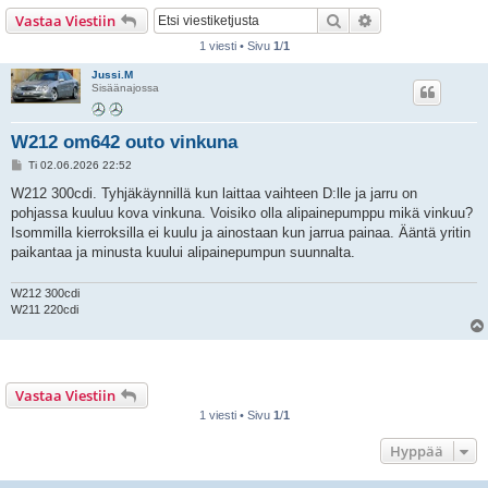
i
Etsi
Tarkennettu hak
Vastaa Viestiin
1 viesti • Sivu
1
/
1
Jussi.M
Sisäänajossa
W212 om642 outo vinkuna
V
Ti 02.06.2026 22:52
i
e
W212 300cdi. Tyhjäkäynnillä kun laittaa vaihteen D:lle ja jarru on
s
pohjassa kuuluu kova vinkuna. Voisiko olla alipainepumppu mikä vinkuu?
t
i
Isommilla kierroksilla ei kuulu ja ainostaan kun jarrua painaa. Ääntä yritin
paikantaa ja minusta kuului alipainepumpun suunnalta.
W212 300cdi
W211 220cdi
Vastaa Viestiin
1 viesti • Sivu
1
/
1
Hyppää