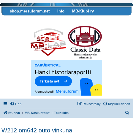
shop.mersuforum.net
Info
MB-Klubi ry
Tarkista autosi tiedot
UKK
Rekisteröidy
Kirjaudu sisään
E
Etusivu
MB-Keskustelut
Tekniikka
t
s
W212 om642 outo vinkuna